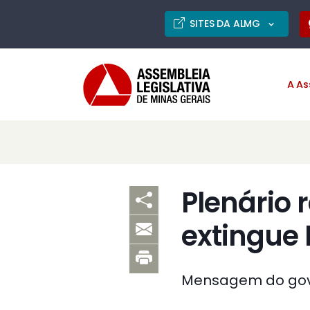
SITES DA ALMG
A As
Plenário 
extingue I
Mensagem do gover