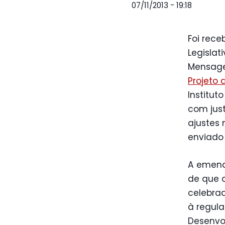
07/11/2013 - 19:18
Foi rece
Legislat
Mensage
Projeto 
Institut
com jus
ajustes 
enviado
A emenda
de que a
celebrad
à regula
Desenvol