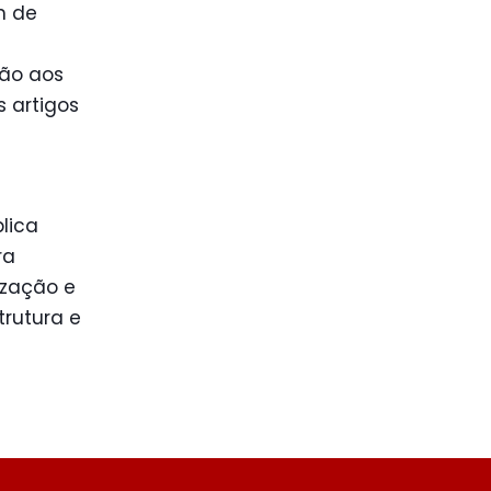
m de
ção aos
s artigos
lica
ra
ização e
rutura e