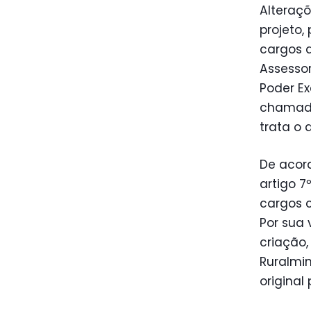
Alteraçõ
projeto,
cargos 
Assesso
Poder Ex
chamada
trata o a
De acord
artigo 7
cargos c
Por sua 
criação
Ruralmin
original