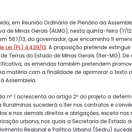
bida, em Reunião Ordinária de Plenário da Assembl
iva de Minas Gerais (ALMG), nesta quinta-feira (7/12/
m 567/13, do governador, que encaminha 11 emen
de Lei (PL) 4.439/13
. A proposição pretende extinguir
o de Terras do Estado de Minas Gerais (Iter-MG). De
tificativa, as emendas também pretendem promov
na matéria com a finalidade de aprimorar o texto or
 à Assembleia.
 nº 1 acrescenta ao artigo 2º do projeto a deter
 Ruralminas sucederá o Iter nos contratos e convê
os e nos demais direitos e obrigações, exceto nos r
rização urbana, nos quais a Secretaria de Estado d
vimento Regional e Política Urbana (Sedru) suced