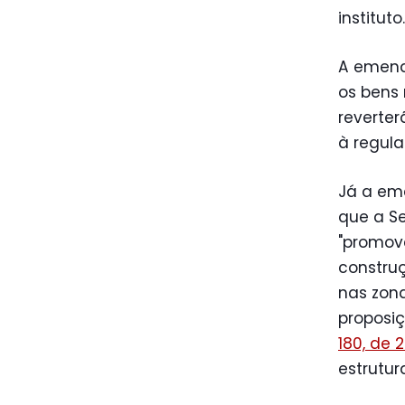
instituto.
A emenda
os bens 
reverter
à regul
Já a em
que a Se
"promove
construç
nas zona
proposiç
180, de 2
estrutur