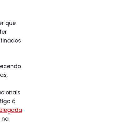
er que
ter
stinados
elecendo
as,
acionais
tigo à
Delegada
a na