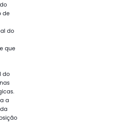
 do
o de
al do
de que
I do
inas
icas.
na a
 da
posição