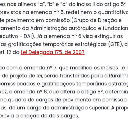
es nas alíneas “a”, “b” e “c” do inciso II do artigo 5º
 previstas na emenda nº 5, redefinem o quantitativ
de provimento em comissão (Grupo de Direção e
ramento da Administração autárquica e fundacion
ecutivo - DAI). Já a emenda nº 6 visa extinguir as
s gratificações temporárias estratégicas (GTE), 
rt. 12 da
Lei Delegada 175, de 2007
.
o com a emenda nº 7, que modifica os incisos I e I
º do projeto de lei, serão transferidos para a Ruralm
omissionados e gratificações temporárias estratég
vez, a emenda nº 8, que altera o artigo 8º, determi
, no quadro de cargos de provimento em comissão
as, de um cargo de administração superior. A pro
 previa a criação de dois cargos.