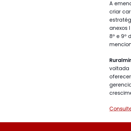
A emenda
criar ca
estratég
anexos I
8º e 9º 
menciona
Ruralmi
voltada
oferece
gerenci
crescim
Consulte