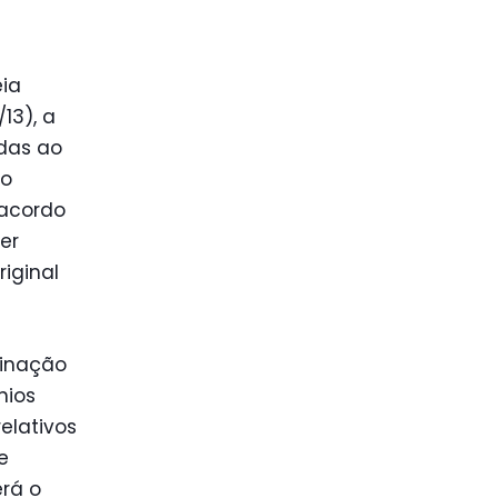
eia
13), a
das ao
 o
 acordo
er
iginal
minação
nios
elativos
e
erá o