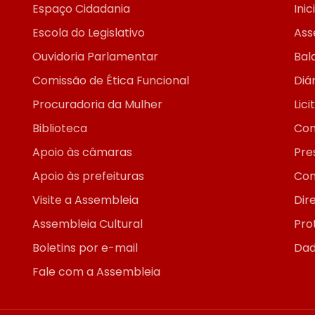
Espaço Cidadania
Inic
Escola do Legislativo
Ass
Ouvidoria Parlamentar
Bal
Comissão de Ética Funcional
Diár
Procuradoria da Mulher
Lic
Biblioteca
Con
Apoio às câmaras
Pre
Apoio às prefeituras
Con
Visite a Assembleia
Dir
Assembleia Cultural
Pro
Boletins por e-mail
Dad
Fale com a Assembleia