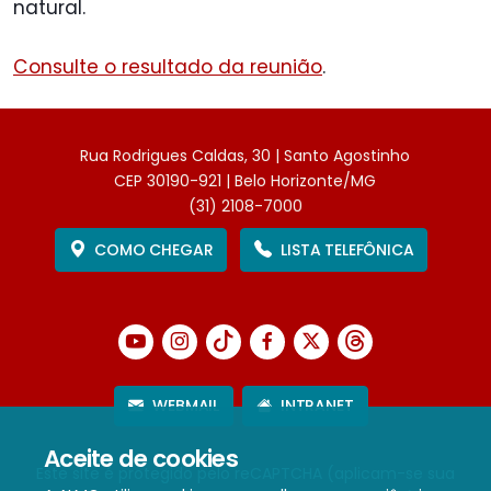
natural.
Consulte o resultado da reunião
.
Rua Rodrigues Caldas, 30 | Santo Agostinho
CEP 30190-921 | Belo Horizonte/MG
(31) 2108-7000
COMO CHEGAR
LISTA TELEFÔNICA
WEBMAIL
INTRANET
Aceite de cookies
Este site é protegido pelo reCAPTCHA (aplicam-se sua