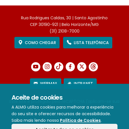
Rua Rodrigues Caldas, 30 | Santo Agostinho
CEP 30190-921 | Belo Horizonte/MG
(31) 2108-7000
COMO CHEGAR
LISTA TELEFÔNICA
WEBMAIL
INTRANET
Aceite de cookies
Este site é protegido pelo reCAPTCHA (aplicam-se sua
A ALMG utiliza cookies para melhorar a experiência
Política de Privacidade
e
Termos de Serviço
).
do seu site e oferecer recursos de acessibilidade.
Saiba mais lendo nossa
Política de Cookies
.
Termos de Uso e Política de Privacidade