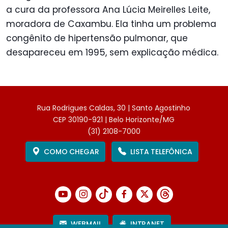
a cura da professora Ana Lúcia Meirelles Leite,
moradora de Caxambu. Ela tinha um problema
congênito de hipertensão pulmonar, que
desapareceu em 1995, sem explicação médica.
Rua Rodrigues Caldas, 30 | Santo Agostinho
CEP 30190-921 | Belo Horizonte/MG
(31) 2108-7000
COMO CHEGAR
LISTA TELEFÔNICA
WEBMAIL
INTRANET