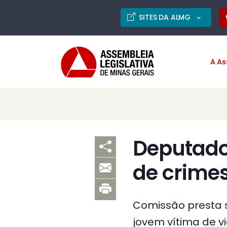
SITES DA ALMG
A As
Deputados
de crime
Comissão presta s
jovem vítima de vi