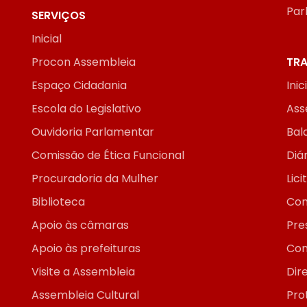
Par
SERVIÇOS
Inicial
Procon Assembleia
TRA
Espaço Cidadania
Inic
Escola do Legislativo
Ass
Ouvidoria Parlamentar
Bal
Comissão de Ética Funcional
Diár
Procuradoria da Mulher
Lic
Biblioteca
Con
Apoio às câmaras
Pre
Apoio às prefeituras
Con
Visite a Assembleia
Dir
Assembleia Cultural
Pro