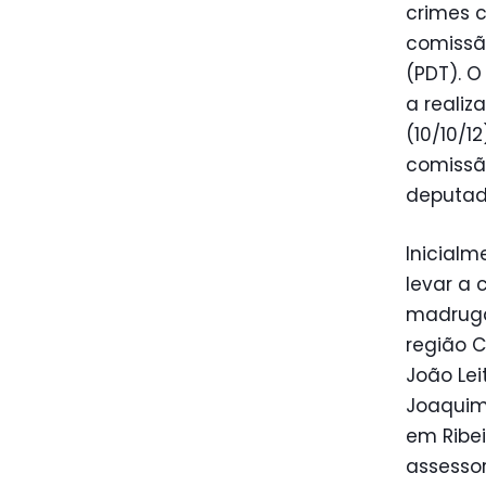
crimes 
comissã
(PDT). 
a realiz
(10/10/1
comissão
deputada
Inicialm
levar a 
madruga
região C
João Lei
Joaquim
em Ribei
assessor