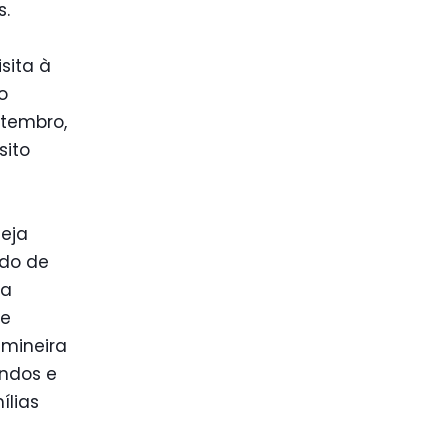
s.
sita à
o
etembro,
sito
seja
ido de
na
de
mineira
ndos e
ílias