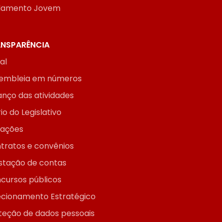
lamento Jovem
NSPARÊNCIA
ial
embleia em números
anço das atividades
io do Legislativo
itações
tratos e convênios
stação de contas
cursos públicos
ecionamento Estratégico
teção de dados pessoais