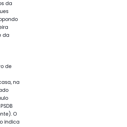
os da
gues
ropondo
eira
e da
vo de
a
casa, na
tado
aulo
 PSDB
nte). O
o indica