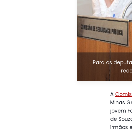
Para os deputa
rece
A
Comis
Minas Ge
jovem Fá
de Souza
irmãos e