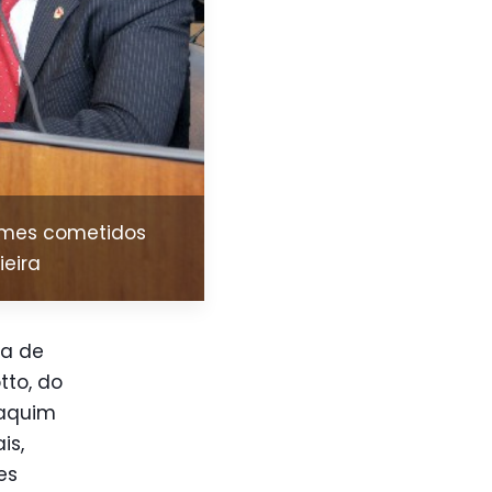
rimes cometidos
ieira
va de
tto, do
oaquim
is,
es