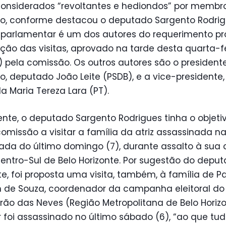
considerados “revoltantes e hediondos” por membr
o, conforme destacou o deputado Sargento Rodri
O parlamentar é um dos autores do requerimento p
ação das visitas, aprovado na tarde desta quarta-f
2) pela comissão. Os outros autores são o president
, deputado João Leite (PSDB), e a vice-presidente,
 Maria Tereza Lara (PT).
ente, o deputado Sargento Rodrigues tinha o objeti
comissão a visitar a família da atriz assassinada n
da do último domingo (7), durante assalto à sua 
entro-Sul de Belo Horizonte. Por sugestão do depu
te, foi proposta uma visita, também, à família de P
 de Souza, coordenador da campanha eleitoral do
rão das Neves (Região Metropolitana de Belo Horizo
 foi assassinado no último sábado (6), “ao que tud