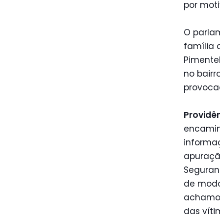
por moti
O parlam
família 
Pimentel
no bairr
provoca
Providê
encaminh
informa
apuraçã
Seguran
de modo
achamos
das víti