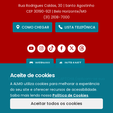
Rua Rodrigues Caldas, 30 | Santo Agostinho
CEP 30190-921 | Belo Horizonte/MG
(31) 2108-7000
COMO CHEGAR
LISTA TELEFÔNICA
WEBMAIL
INTRANET
Aceite de cookies
Este site é protegido pelo reCAPTCHA (aplicam-se sua
A ALMG utiliza cookies para melhorar a experiência
Política de Privacidade
e
Termos de Serviço
).
do seu site e oferecer recursos de acessibilidade.
Saiba mais lendo nossa
Política de Cookies
.
Termos de Uso e Política de Privacidade
Aceitar todos os cookies
Política de cookies