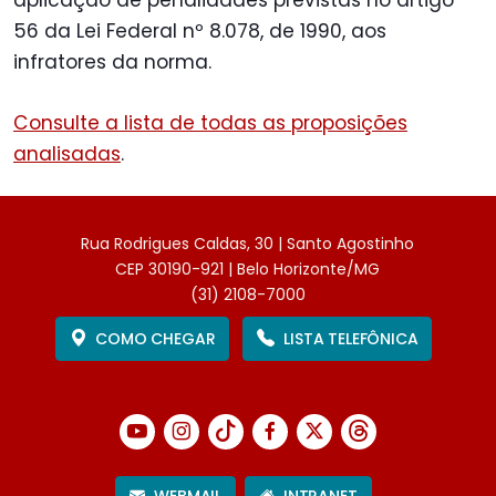
aplicação de penalidades previstas no artigo
56 da Lei Federal nº 8.078, de 1990, aos
infratores da norma.
Consulte a lista de todas as proposições
analisadas
.
Rua Rodrigues Caldas, 30 | Santo Agostinho
CEP 30190-921 | Belo Horizonte/MG
(31) 2108-7000
COMO CHEGAR
LISTA TELEFÔNICA
WEBMAIL
INTRANET