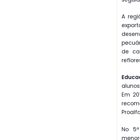
A regi
export
desen
pecuár
de car
reflor
Educa
alunos
Em 201
recom
Proalf
No 5ª
menor