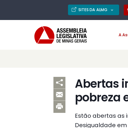
SITES DA ALMG
A As
Abertas i
pobreza 
Estão abertas as i
Desigualdade em Ub