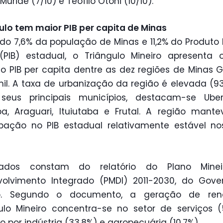
 Muriaé (7/10) e Teófilo Otoni (10/10).
ulo tem maior PIB per capita de Minas
do 7,6% da população de Minas e 11,2% do Produto 
(PIB) estadual, o Triângulo Mineiro apresenta
o PIB per capita dentre as dez regiões de Minas G
mil. A taxa de urbanização da região é elevada (93
 seus principais municípios, destacam-se Uberl
a, Araguari, Ituiutaba e Frutal. A região mant
ipação no PIB estadual relativamente estável n
dos constam do relatório do Plano Mine
volvimento Integrado (PMDI) 2011-2030, do Gove
o. Segundo o documento, a geração de re
ulo Mineiro concentra-se no setor de serviços (
o por indústria (33,8%) e agropecuária (10,7%).