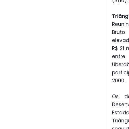
(3/10),
Triâng
Reunin
Bruto 
elevad
R$ 21 
entre
Uberab
partic
2000.
Os da
Desen
Estad
Triâng
seguid