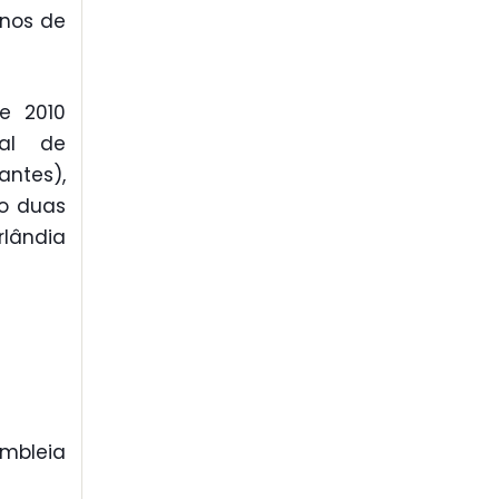
enos de
e 2010
al de
ntes),
o duas
rlândia
mbleia