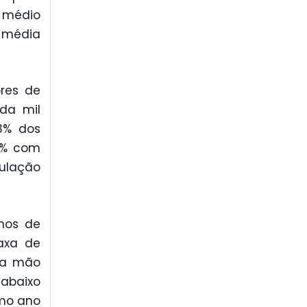
 médio
a média
res de
ada mil
3% dos
3% com
pulação
mos de
taxa de
s a mão
 abaixo
smo ano