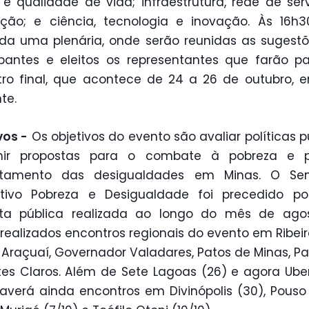
e qualidade de vida; infraestrutura, rede de ser
ação; e ciência, tecnologia e inovação. Às 16h3
ada uma plenária, onde serão reunidas as sugest
ipantes e eleitos os representantes que farão p
ro final, que acontece de 24 a 26 de outubro, 
te.
vos -
Os objetivos do evento são avaliar políticas p
nir propostas para o combate à pobreza e 
ntamento das desigualdades em Minas. O Sem
lativo Pobreza e Desigualdade foi precedido p
lta pública realizada ao longo do mês de agos
realizados encontros regionais do evento em Ribei
 Araçuaí, Governador Valadares, Patos de Minas, P
es Claros. Além de Sete Lagoas (26) e agora Ube
haverá ainda encontros em Divinópolis (30), Pouso