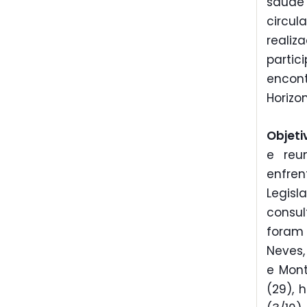
saúde 
circul
realiz
partic
encont
Horizon
Objeti
e reu
enfre
Legis
consu
foram 
Neves,
e Mont
(29), 