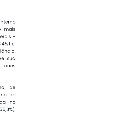
Interno
 o mais
erais -
,4%) e,
ândia,
eve sua
os anos
iro de
rno do
nda no
55,3%),