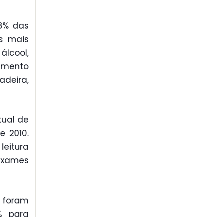
,8% das
as mais
lcool,
samento
adeira,
tual de
e 2010.
leitura
exames
 foram
% para