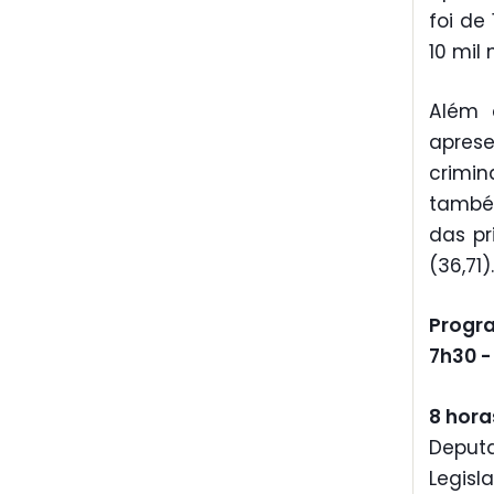
foi de
10 mil
Além 
apre
crimi
també
das pr
(36,71).
Progr
7h30 
8 hora
Deput
Legisl