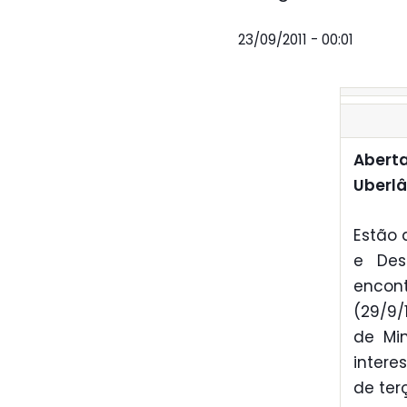
23/09/2011 - 00:01
Aberta
Uberlâ
Estão 
e Des
encont
(29/9/
de Mi
intere
de ter