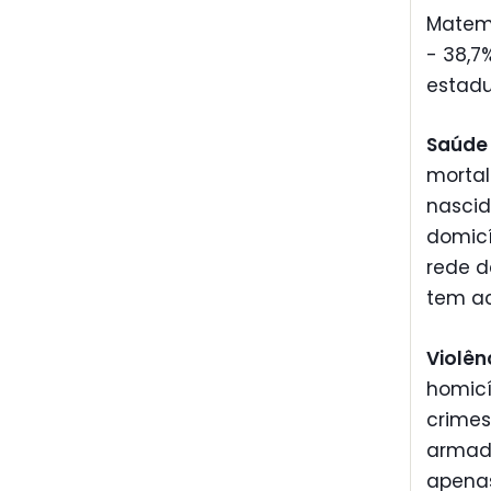
Matem
- 38,7
estadu
Saúde
mortal
nasci
domic
rede d
tem ac
Violên
homicí
crimes
armada
apenas