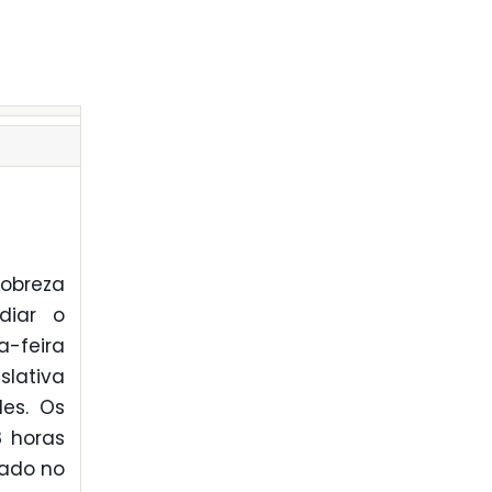
Pobreza
diar o
a-feira
slativa
es. Os
8 horas
zado no