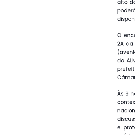
alto d
poderã
dispon
O enco
2A da
(aveni
da ALM
prefei
Câmara
Às 9 h
contex
nacion
discus
e prot