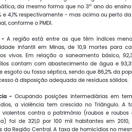
o
ática, da mesmo forma que no 3
ano do ensino
% e 4,1% respectivamente - mas acima ou perto d
al, conforme o PMDI.
 -
A região está entre as que têm índices meno
idade infantil em Minas, de 10,9 mortes para c
dos vivos. Em relação a saneamento básico, 92,
ílios contam com abastecimento de água e 93,
e esgoto ou fossa séptica, sendo que 86,2% da po
esso à disposição adequada de resíduos sólidos.
cia -
Ocupando posições intermediárias em ter
dios, a violência tem crescido no Triângulo. A 
 violentos contra o patrimônio (roubos e roubo
) foi de 321,0 por 100 mil habitantes em 2010,
 da Região Central. A taxa de homicídios no me