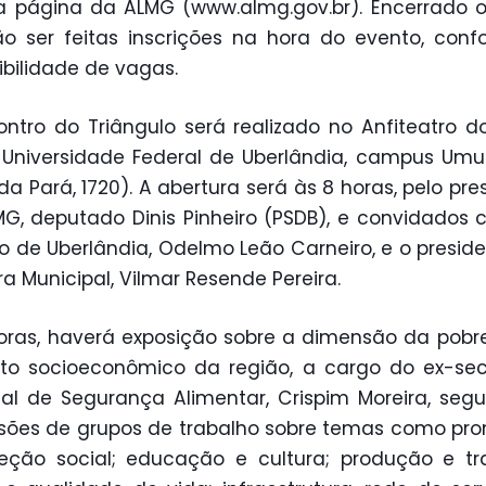
a página da ALMG (www.almg.gov.br). Encerrado o
o ser feitas inscrições na hora do evento, con
ibilidade de vagas.
ntro do Triângulo será realizado no Anfiteatro d
 Universidade Federal de Uberlândia, campus Um
da Pará, 1720). A abertura será às 8 horas, pelo pre
G, deputado Dinis Pinheiro (PSDB), e convidados
to de Uberlândia, Odelmo Leão Carneiro, e o presid
 Municipal, Vilmar Resende Pereira.
oras, haverá exposição sobre a dimensão da pobr
to socioeconômico da região, a cargo do ex-sec
al de Segurança Alimentar, Crispim Moreira, seg
sões de grupos de trabalho sobre temas como p
eção social; educação e cultura; produção e tr