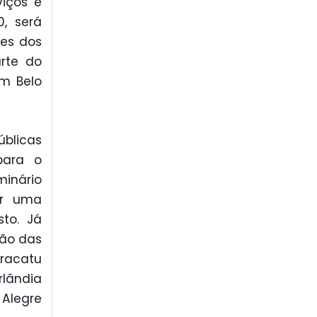
viços e
0, será
ões dos
arte do
em Belo
úblicas
para o
inário
or uma
to. Já
rão das
aracatu
rlândia
 Alegre