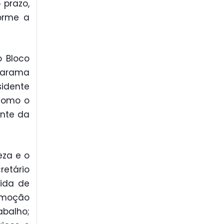
 prazo,
forme a
o Bloco
uarama
sidente
 como o
ente da
eza e o
retário
uida de
romoção
abalho;