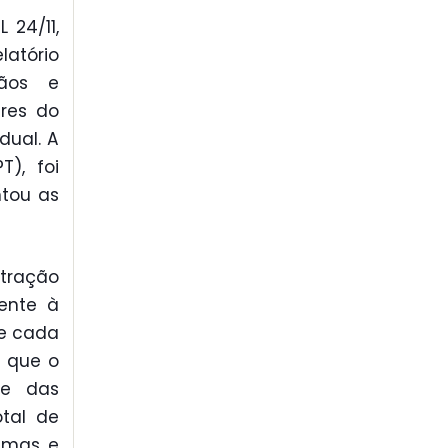
 24/11,
latório
gãos e
eres do
dual. A
T), foi
ntou as
stração
ente à
de cada
ê que o
se das
tal de
ramas e