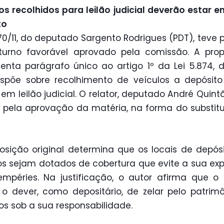
os recolhidos para leilão judicial deverão estar e
to
70/11, do deputado Sargento Rodrigues (PDT), teve 
turno favorável aprovado pela comissão. A pro
enta parágrafo único ao artigo 1º da Lei 5.874, d
spõe sobre recolhimento de veículos a depósit
em leilão judicial. O relator, deputado André Quintã
 pela aprovação da matéria, na forma do substitu
osição original determina que os locais de depós
os sejam dotados de cobertura que evite a sua ex
empéries. Na justificação, o autor afirma que o
 o dever, como depositário, de zelar pelo patrim
ros sob a sua responsabilidade.