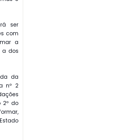
rá ser
ões com
rmar a
e a dos
ada da
a nº 2
ndações
o 2º do
formar,
 Estado