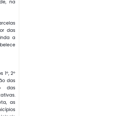
de, na
rcelas
or das
inda a
abelece
 1º, 2º
ção das
to das
ativas.
ta, as
cípios