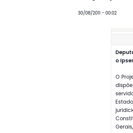
30/08/2011 - 00:02
Deputa
o Ips
O Proj
dispõ
servid
Estad
juridi
Const
Gerai