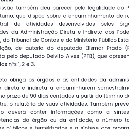
ssão também deu parecer pela legalidade do PL
turno, que dispõe sobre o encaminhamento de re
tral de atividades desenvolvidas pelos ór
des da Administração Direta e Indireta dos Pod
, do Tribunal de Contas e do Ministério Público Esta
ição, de autoria do deputado Elismar Prado (P
da pelo deputado Delvito Alves (PTB), que aprese
s nºs 1, 2 e 3.
eto obriga os órgãos e as entidades da admini
ca direta e indireta a encaminharem semestralm
no prazo de 90 dias contados a partir do término 
re, o relatório de suas atividades. Também prev
ório deverá conter informações como a sínte
tências do órgão ou da entidade, o número to
s públicos e terceirizados e a síntese dos prog