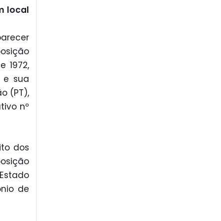
m local
parecer
posição
e 1972,
o e sua
o (PT),
tivo nº
ito dos
posição
 Estado
ônio de