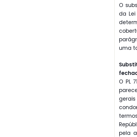
O subs
da Lei
determ
cobert
parágr
uma ta
Subst
fecha
O PL 7
parec
gerai
condo
termo
Repúbl
pela a