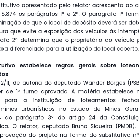
titutivo apresentado pelo relator acrescenta ao ar
 5.874 os parágrafos 1º e 2º. O parágrafo 1º form
inação de que o local de depósito deverá ser do
ura que evite a exposição dos veículos às intempé
afo 2º determina que o proprietário do veículo
xa diferenciada para a utilização do local coberto.
itutivo estabelece regras gerais sobre lotea
dos
12/11, de autoria do deputado Wander Borges (PSB
er de 1º turno aprovado. A matéria estabelece 
s para a instituição de loteamentos fech
mínios urbanísticos no Estado de Minas Gerai
s do parágrafo 3º do artigo 24 da Constitui
ica. O relator, deputado Bruno Siqueira (PMDB),
provação do projeto na forma do substitutivo nº