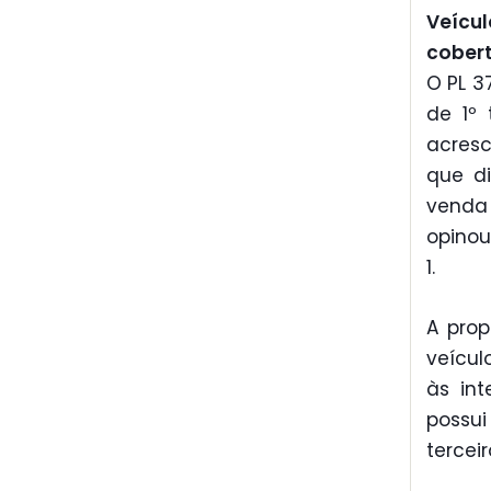
Veícul
cober
O PL 3
de 1º 
acresc
que di
venda 
opinou
1.
A prop
veícul
às int
possui
tercei