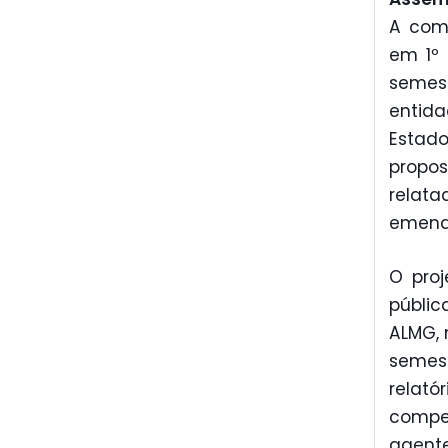
A comi
em 1º 
semes
entida
Estado
propos
relata
emenda
O proj
públi
ALMG, 
semest
relat
compe
agente