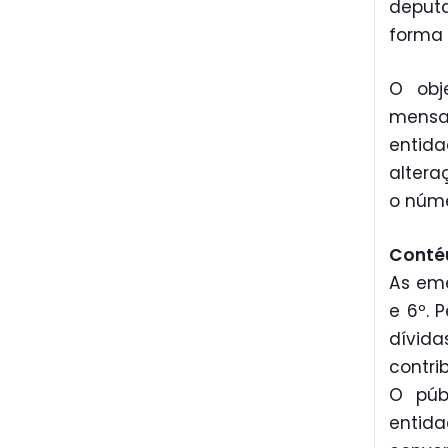
deput
forma 
O obj
mensa
entid
altera
o núme
Conté
As eme
e 6º. 
dívid
contri
O púb
entid