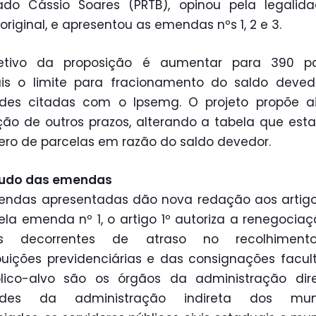
ado Cássio Soares (PRTB), opinou pela legalida
original, e apresentou as emendas nºs 1, 2 e 3.
etivo da proposição é aumentar para 390 pa
is o limite para fracionamento do saldo deved
ades citadas com o Ipsemg. O projeto propõe a
ção de outros prazos, alterando a tabela que est
ro de parcelas em razão do saldo devedor.
udo das emendas
ndas apresentadas dão nova redação aos artigos
Pela emenda nº 1, o artigo 1º autoriza a renegocia
as decorrentes de atraso no recolhimen
buições previdenciárias e das consignações facult
lico-alvo são os órgãos da administração dire
ades da administração indireta dos muni