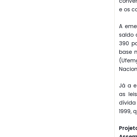
conven
e os ca
A eme
saldo 
390 pa
base n
(Ufemg
Nacion
Já a e
as lei
dívida
1999, q
Projet
Assem