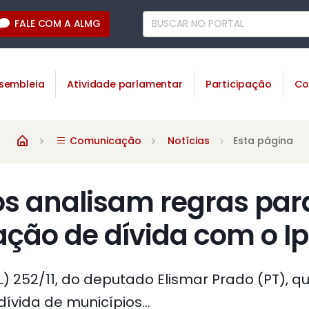
FALE COM A ALMG
sembleia
Atividade parlamentar
Participação
Co
Comunicação
Notícias
Esta página
s analisam regras par
ação de dívida com o 
PL) 252/11, do deputado Elismar Prado (PT), q
ívida de municípios...