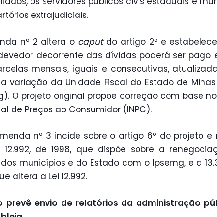
iados, os servidores públicos civis estaduais e mun
rtórios extrajudiciais.
nda nº 2 altera o
caput
do artigo 2º e estabelec
devedor decorrente das dívidas poderá ser pago
rcelas mensais, iguais e consecutivas, atualiza
a variação da Unidade Fiscal do Estado de Minas
). O projeto original propõe correção com base no
al de Preços ao Consumidor (INPC).
menda nº 3 incide sobre o artigo 6º do projeto e
s 12.992, de 1998, que dispõe sobre a renegoci
 dos municípios e do Estado com o Ipsemg, e a 13.
ue altera a Lei 12.992.
o prevê envio de relatórios da administração pú
bleia