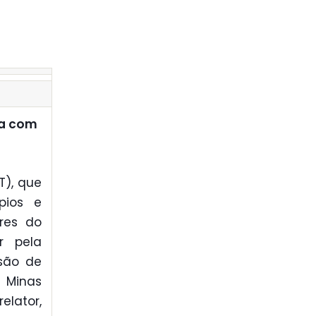
da com
T), que
pios e
ores do
r pela
ssão de
 Minas
lator,