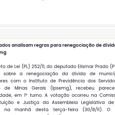
dos analisam regras para renegociação de dívi
emg
eto de Lei (PL) 252/11, do deputado Elismar Prado (P
e sobre a renegociação da dívida de municí
ores com o Instituto de Previdência dos Servid
o de Minas Gerais (Ipsemg), recebeu parece
cidade, em 1º turno. A votação ocorreu na Comi
ituição e Justiça da Assembleia Legislativa de
s, na manhã desta terça-feira (30/8/11). O re