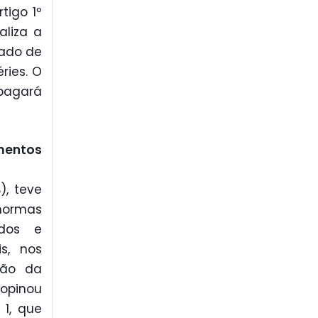
tigo 1º
aliza a
tado de
ries. O
 pagará
mentos
), teve
normas
ados e
s, nos
ção da
 opinou
 1, que