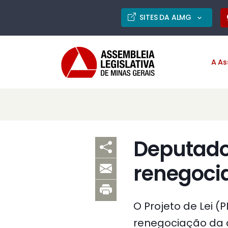
SITES DA ALMG
A As
Deputado
renegoci
O Projeto de Lei (
renegociação da d