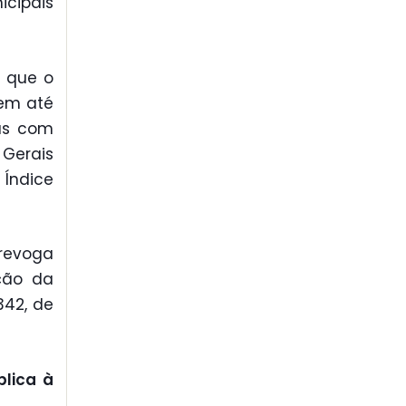
icipais
e que o
 em até
das com
 Gerais
 Índice
 revoga
ação da
342, de
blica à