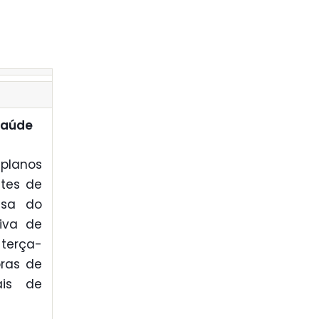
saúde
 planos
tes de
esa do
iva de
 terça-
ras de
ais de