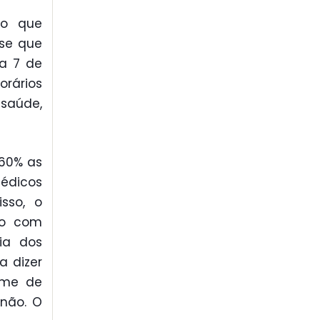
to que
sse que
ia 7 de
rários
 saúde,
160% as
édicos
sso, o
do com
ia dos
a dizer
lume de
 não. O