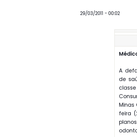
29/03/2011 - 00:02
Médic
A defa
de sa
class
Consu
Minas 
feira
plano
odonto