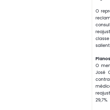
O repr
recla
consu
reaju
classe
salient
Plano
O mem
José 
contra
médica
reajus
29,7%.