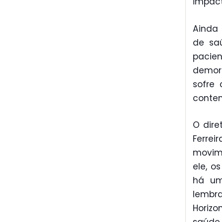
impact
Ainda 
de sa
pacie
demor
sofre 
conten
O dire
Ferrei
movime
ele, 
há um
lembr
Horiz