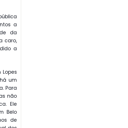
pública
ntos a
ude da
 caro,
ndido a
n Lopes
e há um
a. Para
as não
a. Ele
m Belo
nos de