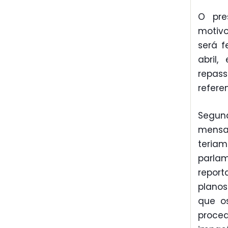
O pre
motivo
será f
abril
repass
refere
Segund
mensa
teria
parla
repor
planos
que os
proced