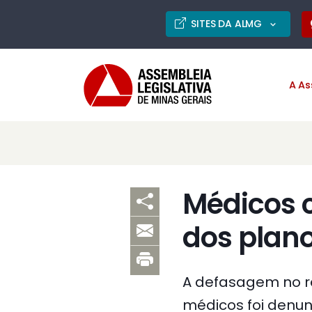
SITES DA ALMG
A As
Médicos 
dos plan
A defasagem no re
médicos foi denun