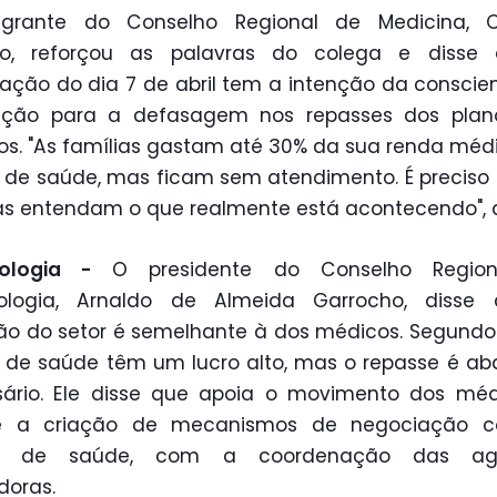
egrante do Conselho Regional de Medicina, C
ro, reforçou as palavras do colega e disse
sação do dia 7 de abril tem a intenção da conscien
ação para a defasagem nos repasses dos plan
s. "As famílias gastam até 30% da sua renda mé
 de saúde, mas ficam sem atendimento. É preciso
s entendam o que realmente está acontecendo", 
tologia -
O presidente do Conselho Regio
ologia, Arnaldo de Almeida Garrocho, disse
ão do setor é semelhante à dos médicos. Segundo 
 de saúde têm um lucro alto, mas o repasse é ab
sário. Ele disse que apoia o movimento dos méd
e a criação de mecanismos de negociação 
os de saúde, com a coordenação das agê
doras.