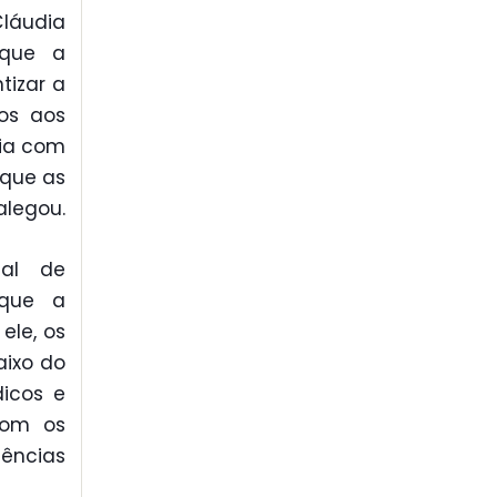
láudia
 que a
tizar a
os aos
dia com
 que as
alegou.
nal de
 que a
ele, os
aixo do
icos e
com os
ncias