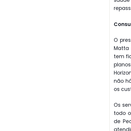
saúde 
repass
Consu
O pres
Matta
tem fi
plano
Horizo
não há
os cus
Os ser
todo o
de Ped
atend