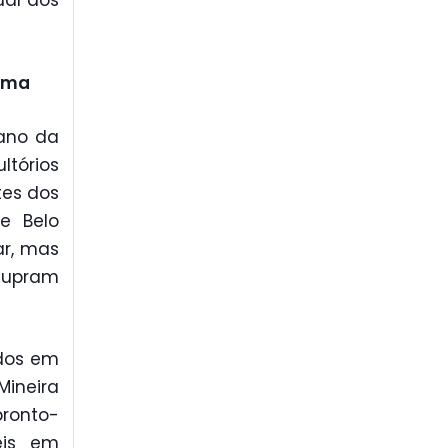
ual dos
ema
iano da
tórios
tes dos
e Belo
ar, mas
 supram
idos em
Mineira
pronto-
eis em