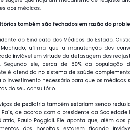
e sugere que haja um mecanismo de reajuste an
es aos médicos.
ltórios também são fechados em razão do probl
idente do Sindicato dos Médicos do Estado, Crist
 Machado, afirma que a manutenção dos consul
cado inviável em virtude da defasagem dos reajus
s. Segundo ele, cerca de 50% da população d
nte é atendida no sistema de saúde complement
 o investimento necessário para que os médicos
tos do seu consultório.
viços de pediatria também estariam sendo reduz
 País, de acordo com o presidente da Sociedade 
iatria, Paulo Poggiali. Ele aponta que, além dos 
imentos dos hospitais estarem ficando inviáv