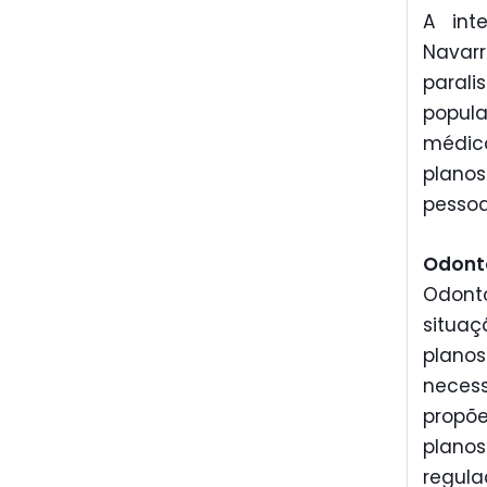
A int
Navar
parali
popul
médico
planos
pessoa
Odon
Odont
situaç
planos
neces
propõ
plan
regula