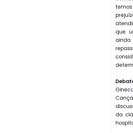
temos
preju
atendi
que u
ainda
repass
consi
determ
Debat
Ginec
Cançad
discus
da cl
hospit