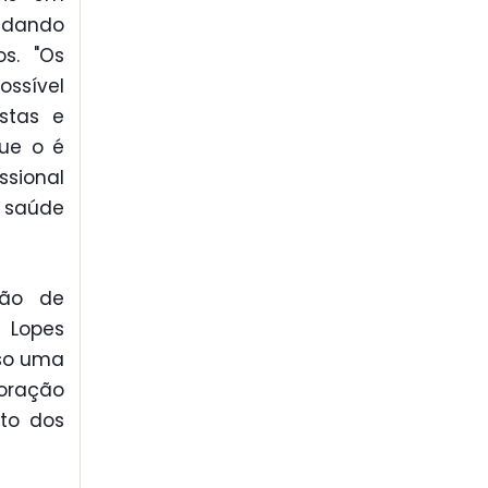
 dando
s. "Os
ossível
stas e
ue o é
ssional
 saúde
ção de
 Lopes
iso uma
loração
to dos