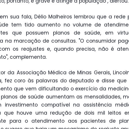
o, portanto, é grave e atinge a população", alertou.
em sua fala, Délio Malheiros lembrou que a rede 
úde tem tido aumento no volume de atendime
ntes que possuem planos de saúde, em virt
a na marcação de consultas. "O consumidor paga
com os reajustes e, quando precisa, não é ate
to", complementa.
tor da Associação Médica de Minas Gerais, Lincol
ra, fez coro às palavras do deputado e disse qu
nto que vem dificultando o exercício da medicin
os planos de saúde aumentam as mensalidades, m
 investimento compatível na assistência médic
a que houve uma redução de dois mil leitos e
onte para o atendimento aos pacientes de pla