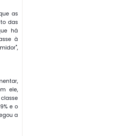
 que as
to das
que há
asse à
midor",
entar,
m ele,
 classe
19% e o
hegou a