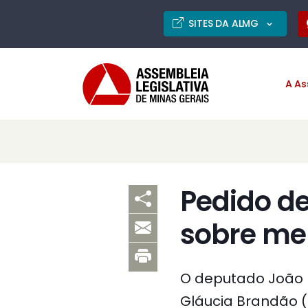
SITES DA ALMG
A As
Pedido de
sobre me
O deputado João L
Gláucia Brandão (P