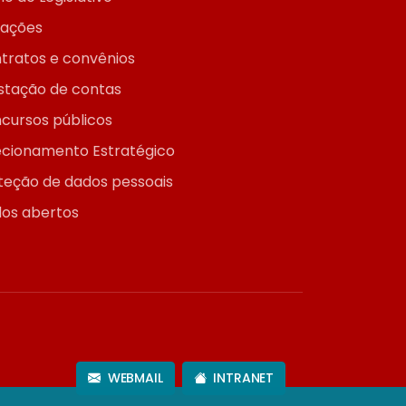
itações
tratos e convênios
stação de contas
cursos públicos
ecionamento Estratégico
teção de dados pessoais
os abertos
WEBMAIL
INTRANET