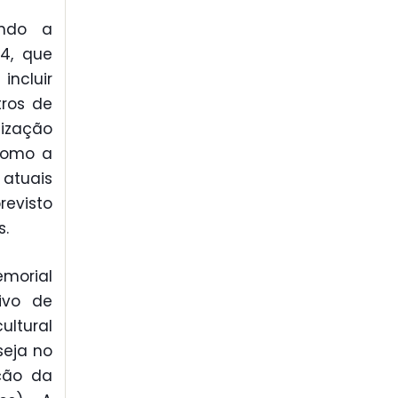
ando a
94, que
incluir
tros de
lização
 como a
 atuais
revisto
s.
emorial
ivo de
ultural
seja no
ção da