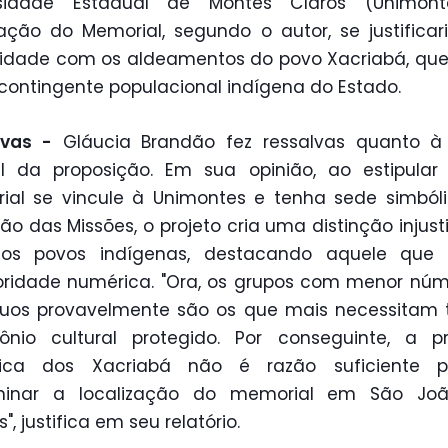
rsidade Estadual de Montes Claros (Unimont
zação do Memorial, segundo o autor, se justificar
idade com os aldeamentos do povo Xacriabá, qu
contingente populacional indígena do Estado.
lvas -
Gláucia Brandão fez ressalvas quanto à
al da proposição. Em sua opinião, ao estipula
ial se vincule à Unimontes e tenha sede simból
ão das Missões, o projeto cria uma distinção injust
 os povos indígenas, destacando aquele que
oridade numérica. "Ora, os grupos com menor nú
duos provavelmente são os que mais necessitam 
ônio cultural protegido. Por conseguinte, a p
ica dos Xacriabá não é razão suficiente 
minar a localização do memorial em São Jo
", justifica em seu relatório.