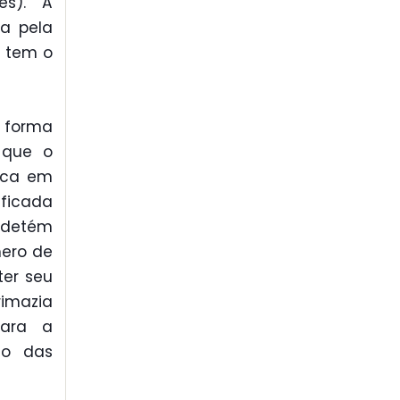
es). A
ia pela
e tem o
 forma
r que o
ica em
ificada
 detém
mero de
ter seu
rimazia
para a
ão das