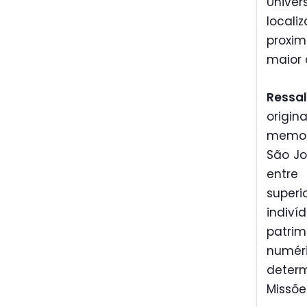
Unive
locali
proxim
maior 
Ressa
origin
memor
São Jo
entre
superi
indiví
patrim
numér
deter
Missões