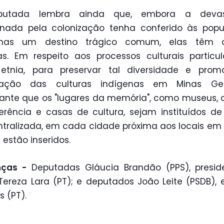
utada lembra ainda que, embora a deva
onada pela colonização tenha conferido às popu
enas um destino trágico comum, elas têm o
as. Em respeito aos processos culturais particu
etnia, para preservar tal diversidade e prom
ização das culturas indígenas em Minas Ge
ante que os "lugares da memória", como museus, 
erência e casas de cultura, sejam instituídos d
tralizada, em cada cidade próxima aos locais em
 estão inseridos.
nças -
Deputadas Gláucia Brandão (PPS), preside
Tereza Lara (PT); e deputados João Leite (PSDB), 
 (PT).