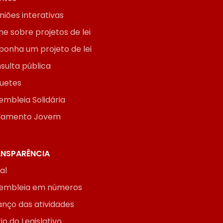
niões interativas
ne sobre projetos de lei
ponha um projeto de lei
sulta pública
uetes
embleia Solidária
lamento Jovem
NSPARÊNCIA
ial
embleia em números
anço das atividades
io do Legislativo