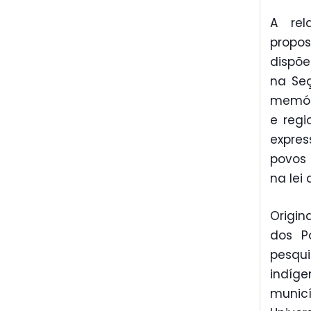
A rel
propos
dispõe
na Seç
memóri
e regi
expres
povos 
na lei
Origin
dos P
pesqui
indíge
munic