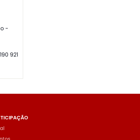
o -
190 921
TICIPAÇÃO
ial
ntos