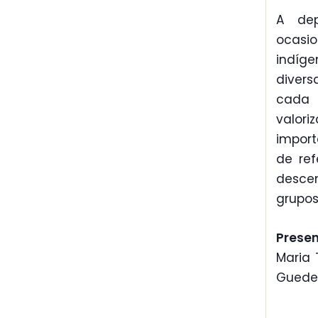
A dep
ocasi
indíg
divers
cada 
valor
import
de ref
descen
grupos
Prese
Maria 
Guedes