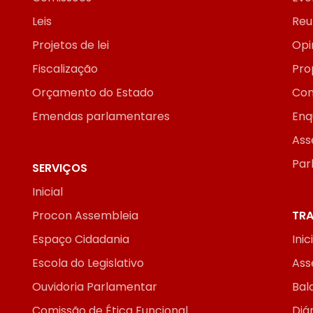
Leis
Reu
Projetos de lei
Opi
Fiscalização
Pro
Orçamento do Estado
Con
Emendas parlamentares
Enq
Ass
Par
SERVIÇOS
Inicial
Procon Assembleia
TRA
Espaço Cidadania
Inic
Escola do Legislativo
Ass
Ouvidoria Parlamentar
Bal
Comissão de Ética Funcional
Diár