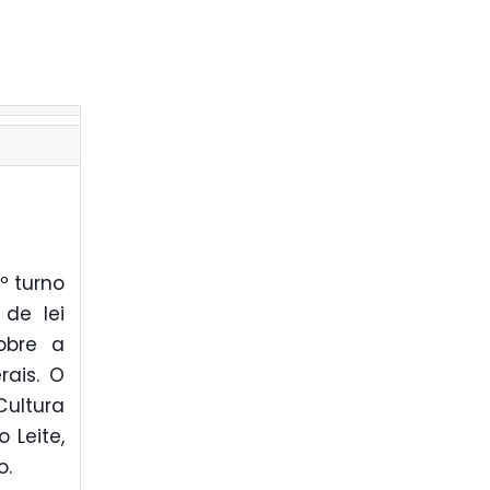
º turno
de lei
obre a
rais. O
ultura
 Leite,
o.