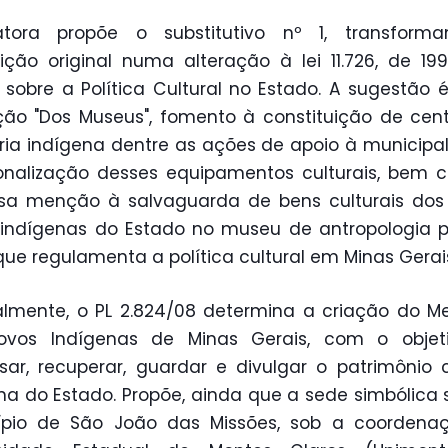
atora propõe o substitutivo nº 1, transform
ição original numa alteração à lei 11.726, de 19
 sobre a Política Cultural no Estado. A sugestão é 
ão "Dos Museus", fomento à constituição de cen
a indígena dentre as ações de apoio à municipa
onalização desses equipamentos culturais, bem
sa menção à salvaguarda de bens culturais dos
indígenas do Estado no museu de antropologia p
 que regulamenta a política cultural em Minas Gerai
almente, o PL 2.824/08 determina a criação do M
ovos Indígenas de Minas Gerais, com o objet
sar, recuperar, guardar e divulgar o patrimônio c
na do Estado. Propõe, ainda que a sede simbólica 
ípio de São João das Missões, sob a coordena