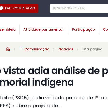
FALE COM A ALMG
sembleia
Atividade parlamentar
Participação
Co
Comunicação
Notícias
Esta página
 vista adia análise de p
morial indígena
eite (PSDB) pediu vista do parecer de 1º t
PS), sobre o projeto de...