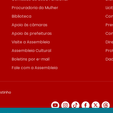
Procuradoria da Mulher
Lic
Biblioteca
Con
Apoio às câmaras
Pre
Apoio às prefeituras
Con
Visite a Assembleia
Dir
Assembleia Cultural
Pro
Boletins por e-mail
Dad
Fale com a Assembleia
ostinho