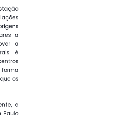
stação
lações
rigens
lares a
over a
rais é
centros
e forma
 que os
nte, e
e Paulo