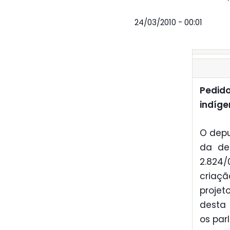
24/03/2010 - 00:01
Pedido
indíg
O depu
da de
2.824
criaçã
proje
desta 
os par