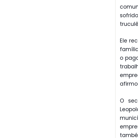
comun
sofri
trucul
Ele re
famíli
o paga
trab
empre
afirmo
O sec
Leopo
munic
empres
também