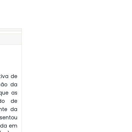
tiva de
ção da
que as
ado de
ente da
sentou
zada em