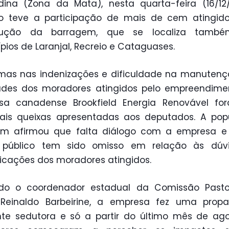
dina (Zona da Mata), nesta quarta-feira (16/12
ão teve a participação de mais de cem atingido
rução da barragem, que se localiza tamb
pios de Laranjal, Recreio e Cataguases.
mas nas indenizações e dificuldade na manuten
dades dos moradores atingidos pelo empreendime
sa canadense Brookfield Energia Renovável fo
pais queixas apresentadas aos deputados. A po
m afirmou que falta diálogo com a empresa e
 público tem sido omisso em relação às dúv
dicações dos moradores atingidos.
do o coordenador estadual da Comissão Pasto
, Reinaldo Barbeirine, a empresa fez uma prop
te sedutora e só a partir do último mês de ag