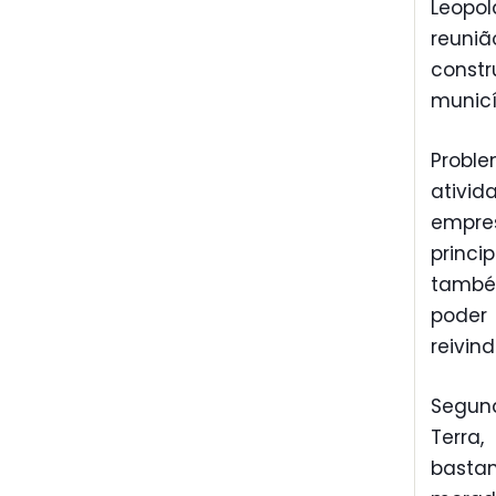
Leopol
reuni
const
municí
Proble
ativi
empre
princi
també
poder
reivin
Segun
Terra
bastan