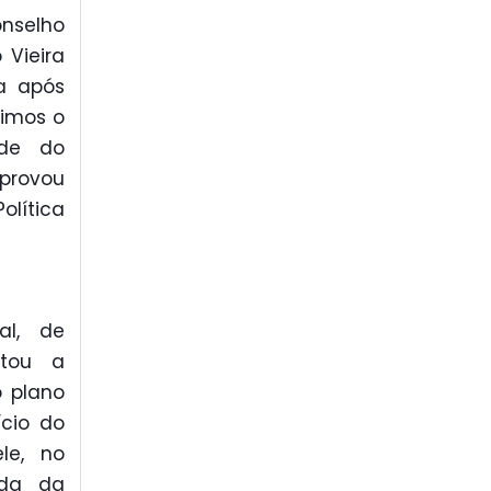
onselho
 Vieira
a após
uimos o
ade do
aprovou
lítica
al, de
ntou a
o plano
ício do
le, no
ida da