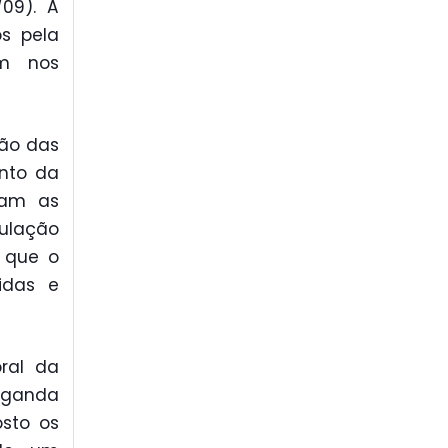
/09). A
s pela
ém nos
ção das
nto da
ram as
pulação
 que o
idas e
ral da
aganda
osto os