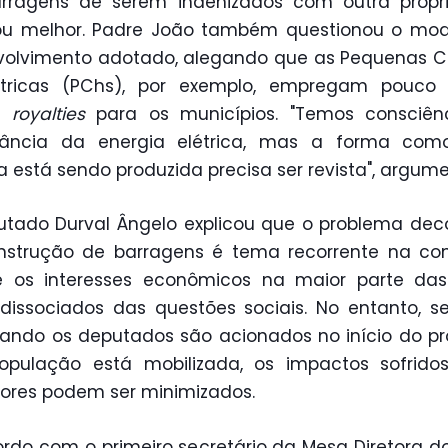
arragens de serem indenizados com outra propr
 ou melhor. Padre João também questionou o mod
olvimento adotado, alegando que as Pequenas C
létricas (PChs), por exemplo, empregam pouco
m
royalties
para os municípios. "Temos consciên
tância da energia elétrica, mas a forma com
a está sendo produzida precisa ser revista", argum
tado Durval Ângelo explicou que o problema dec
nstrução de barragens é tema recorrente na com
e os interesses econômicos na maior parte das
dissociados das questões sociais. No entanto, 
uando os deputados são acionados no início do p
opulação está mobilizada, os impactos sofridos
res podem ser minimizados.
rdo com o primeiro secretário da Mesa Diretora d