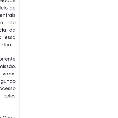
iedade
elo de
entrais
 e não
cia da
o essa
entou.
orrente
issão,
 vezes
segundo
rocesso
 pelos
o Ceas,