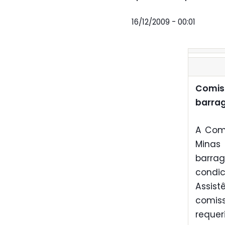
16/12/2009 - 00:01
Comis
barra
A Comi
Minas
barra
condi
Assist
comis
requer