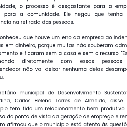
idade, o processo é desgastante para a emp
do para a comunidade. Ele negou que tenha 
ência na retirada das pessoas.
conheceu que houve um erro da empresa ao inden
as em dinheiro, porque muitas não souberam admi
mento e ficaram sem a casa e sem o recurso. "
alhando diretamente com essas pessoa
endedor não vai deixar nenhuma delas desampa
u.
retário municipal de Desenvolvimento Sustentá
ldina, Carlos Heleno Torres de Almeida, disse
ípio tem tido um relacionamento bem produtivo
a do ponto de vista da geração de emprego e ren
 afirmou que o município está atento às quest