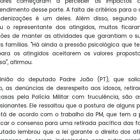
ores começaram a perceber os impactos
ndimento desse porte. A falta de critérios para o 
ndenizações é um deles. Além disso, segundo
ou o representante dos atingidos, muitos ficar
ões de manter as atividades que garantiam o s
s famílias. "Há ainda a pressão psicológica que t
para os atingidos aceitarem os valores propost
a", afirmou.
inião do deputado Padre João (PT), que solic
o, as denúncias de desrespeito aos idosos, retir
asas pela Polícia Militar com truculência, são 
sionantes. Ele ressaltou que a postura de alguns po
tá de acordo com o trabalho da PM, que tem a 
car o consenso para uma retirada pacífica das fa
tado lembrou que a lei garante o direito dos at