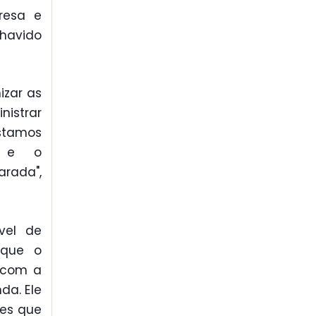
resa e
havido
izar as
nistrar
Estamos
s e o
rada",
vel de
 que o
 com a
da. Ele
ões que