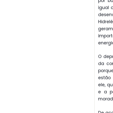
por b
igual
desenv
Hidre
gera
impor
energi
O depu
da co
porqu
estão 
ele, q
e a p
morado
De aco