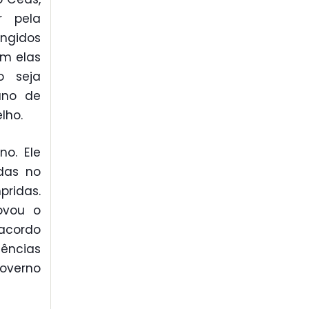
r pela
ingidos
am elas
o seja
ano de
lho.
no. Ele
das no
ridas.
ovou o
 acordo
dências
overno