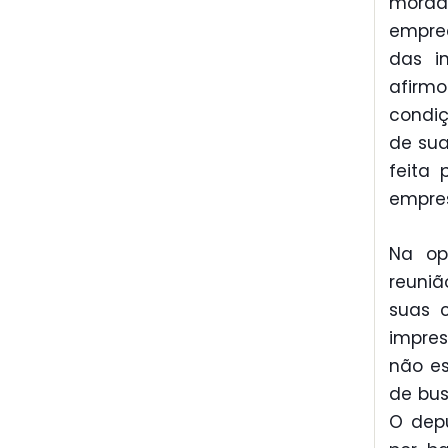
morad
empree
das i
afirm
condiç
de sua
feita 
empres
Na op
reuniã
suas c
impres
não es
de bus
O depu