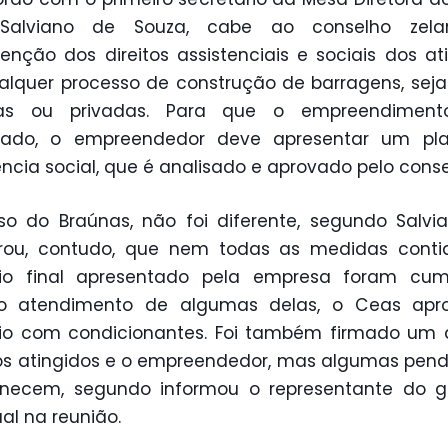
Salviano de Souza, cabe ao conselho zela
nção dos direitos assistenciais e sociais dos at
alquer processo de construção de barragens, sej
cas ou privadas. Para que o empreendiment
izado, o empreendedor deve apresentar um pl
ência social, que é analisado e aprovado pelo conse
o do Braúnas, não foi diferente, segundo Salvia
rou, contudo, que nem todas as medidas conti
ório final apresentado pela empresa foram cump
o atendimento de algumas delas, o Ceas apr
rio com condicionantes. Foi também firmado um
os atingidos e o empreendedor, mas algumas pen
necem, segundo informou o representante do g
al na reunião.