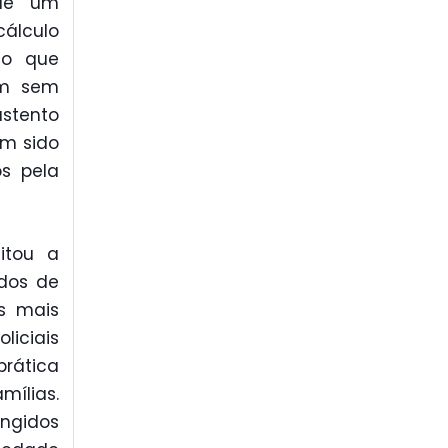
 de um
cálculo
 o que
am sem
ustento
em sido
os pela
itou a
ados de
as mais
liciais
prática
mílias.
ingidos