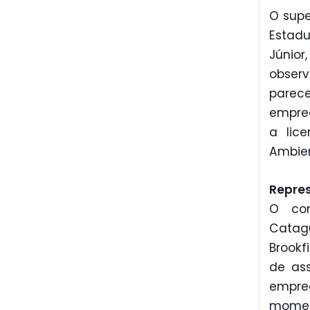
O supe
Estadu
Júnio
observ
parec
empree
a lic
Ambie
Repre
O con
Catag
Brookf
de ass
empre
momen