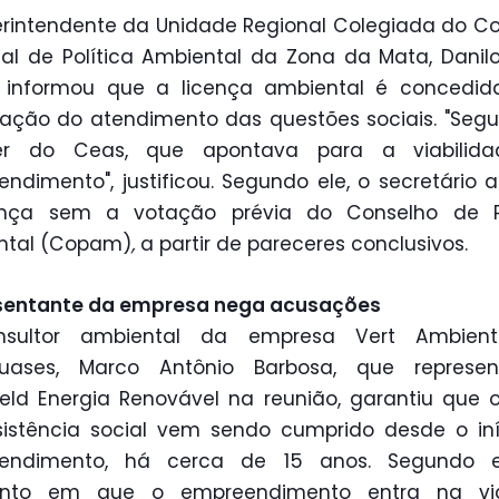
rintendente da Unidade Regional Colegiada do C
al de Política Ambiental da Zona da Mata, Danilo
r, informou que a licença ambiental é concedid
ação do atendimento das questões sociais. "Seg
er do Ceas, que apontava para a viabilid
ndimento", justificou. Segundo ele, o secretário 
ença sem a votação prévia do Conselho de Po
ntal (Copam)
,
a partir de pareceres conclusivos.
sentante da empresa nega acusações
sultor ambiental da empresa Vert Ambient
uases, Marco Antônio Barbosa, que represe
ield Energia Renovável na reunião, garantiu que 
istência social vem sendo cumprido desde o in
endimento, há cerca de 15 anos. Segundo e
to em que o empreendimento entra na v