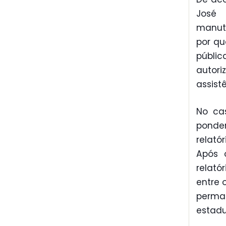
José 
manute
por qu
públi
autor
assist
No cas
ponde
relat
Após 
relató
entre 
perma
estadu