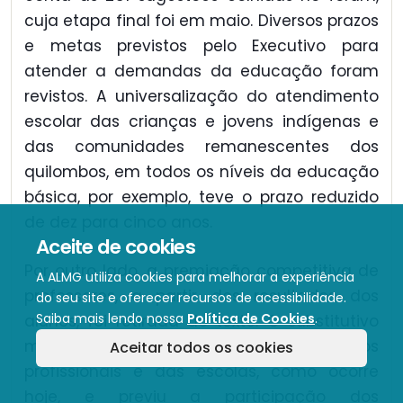
cuja etapa final foi em maio. Diversos prazos
e metas previstos pelo Executivo para
atender a demandas da educação foram
revistos. A universalização do atendimento
escolar das crianças e jovens indígenas e
das comunidades remanescentes dos
quilombos, em todos os níveis da educação
básica, por exemplo, teve o prazo reduzido
de dez para cinco anos.
Aceite de cookies
Por outro lado, a premiação competitiva de
A ALMG utiliza cookies para melhorar a experiência
professores, a partir dos resultados dos
do seu site e oferecer recursos de acessibilidade.
Saiba mais lendo nossa
Política de Cookies
.
alunos, foi retirada do texto. O substitutivo
manteve a premiação coletiva dos
Aceitar todos os cookies
profissionais e das escolas, como ocorre
hoje, e previu a participação dos