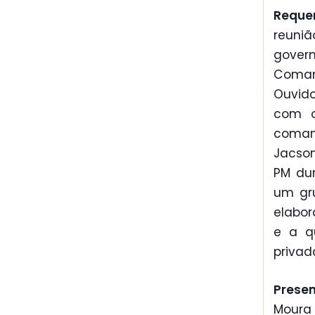
Reque
reuniã
govern
Coman
Ouvido
com o
comand
Jacso
PM dur
um gru
elabor
e a q
privad
Prese
Moura 