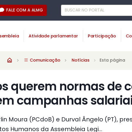
FALE COM A ALMG
sembleia
Atividade parlamentar
Participação
Co
Comunicação
Notícias
Esta página
s querem normas de 
em campanhas salaria
in Moura (PCdoB) e Durval Ângelo (PT), pre
tos Humanos da Assembleia Legi...