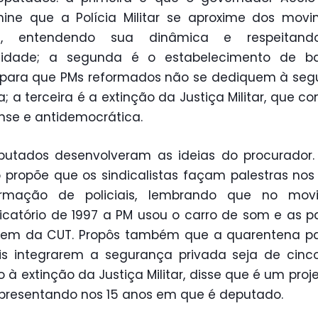
ine que a Polícia Militar se aproxime dos mov
is, entendendo sua dinâmica e respeitan
imidade; a segunda é o estabelecimento de bar
 para que PMs reformados não se dediquem à se
a; a terceira é a extinção da Justiça Militar, que co
nse e antidemocrática.
utados desenvolveram as ideias do procurador.
 propõe que os sindicalistas façam palestras nos
rmação de policiais, lembrando que no mov
dicatório de 1997 a PM usou o carro de som e as p
dem da CUT. Propôs também que a quarentena pa
ais integrarem a segurança privada seja de cinc
 à extinção da Justiça Militar, disse que é um proj
resentando nos 15 anos em que é deputado.