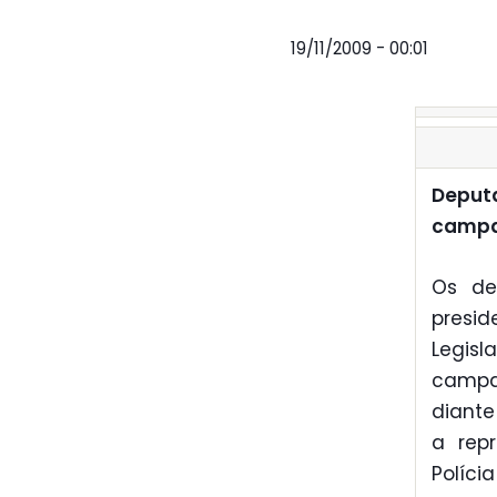
19/11/2009 - 00:01
Deput
campa
Os de
presi
Legisl
campa
diant
a repr
Políci