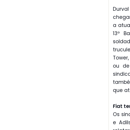
Durval
chega
a atua
13º Ba
solda
trucul
Tower,
ou de
sindi
també
que at
Fiat t
Os sin
e Adil