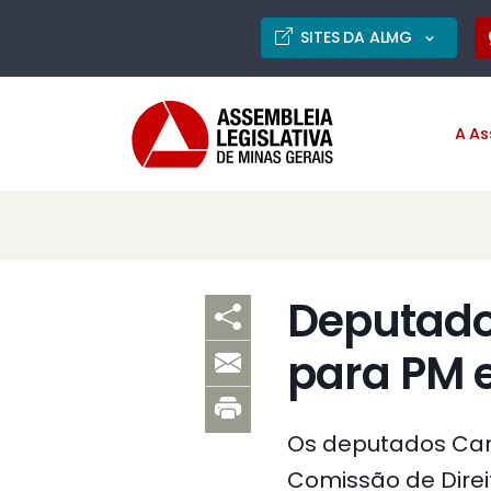
SITES DA ALMG
A As
Deputado
para PM 
Os deputados Carl
Comissão de Direi