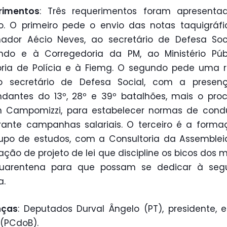
rimentos
: Três requerimentos foram apresenta
o. O primeiro pede o envio das notas taquigráf
ador Aécio Neves, ao secretário de Defesa Soc
do e à Corregedoria da PM, ao Ministério Públ
ria de Polícia e à Fiemg. O segundo pede uma 
 secretário de Defesa Social, com a presen
antes do 13º, 28º e 39º batalhões, mais o pro
n Campomizzi, para estabelecer normas de cond
ante campanhas salariais. O terceiro é a form
po de estudos, com a Consultoria da Assemblei
ação de projeto de lei que discipline os bicos dos mi
uarentena para que possam se dedicar à seg
a.
nças
: Deputados Durval Ângelo (PT), presidente, e
(PCdoB).