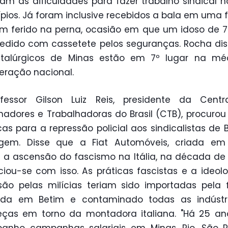
ram as dificuldades para fazer trabalho sindical n
pios. Já foram inclusive recebidos a bala em uma f
 ferido na perna, ocasião em que um idoso de 
redido com cassetete pelos seguranças. Rocha di
talúrgicos de Minas estão em 7º lugar na mé
ração nacional.
fessor Gilson Luiz Reis, presidente da Centr
hadores e Trabalhadoras do Brasil (CTB), procurou
icas para a repressão policial aos sindicalistas de 
gem. Disse que a Fiat Automóveis, criada em 
 a ascensão do fascismo na Itália, na década de 
ciou-se com isso. As práticas fascistas e a ideol
são pelas milícias teriam sido importadas pela 
da em Betim e contaminado todas as indústr
eças em torno da montadora italiana. "Há 25 an