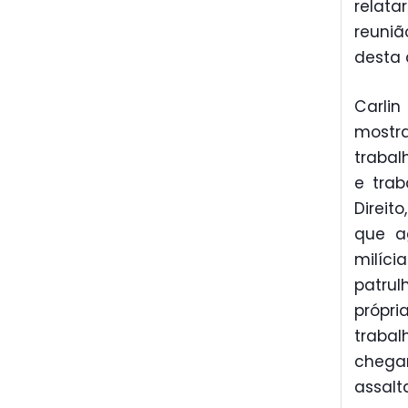
relata
reuniã
desta q
Carli
mostr
trabal
e tra
Direit
que a
milíc
patru
própr
trabal
cheg
assalt