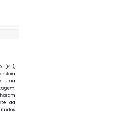
 (PT),
mbleia
 de uma
tagem,
nharam
arte da
putados