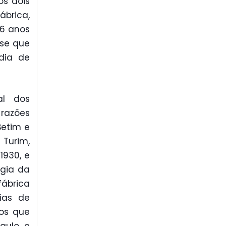
os dois
ábrica,
76 anos
sse que
dia de
al dos
 razões
Betim e
Turim,
1930, e
ogia da
fábrica
ias de
os que