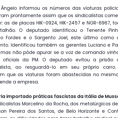
 Ângelo informou os números das viaturas polici
ram prontamente assim que os sindicalistas com
r: as de placas HIK-0924, HIK-2457 e NGR-6967, t
talhão. O deputado identificou o Tenente Pinh
do Fordes e o Sargento Joel, este último como 
ento. Identificou também os gerentes Luciano e Pa
 mas não pôde apurar se a voz de comando vinh
 oficiais da PM. O deputado evitou a prisão
calista, ao resguardá-lo em seu próprio carro.
m que as viaturas foram abastecidas no mesmo
ende a empresa.
eria importado práticas fascistas da Itália de Musso
dicalistas Marcelino da Rocha, dos metalúrgicos de
son Pereira dos Santos, de Belo Horizonte e Co