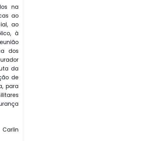
dos na
icas ao
ial, ao
ico, à
reunião
ça dos
curador
uta da
ação de
a, para
litares
urança
 Carlin