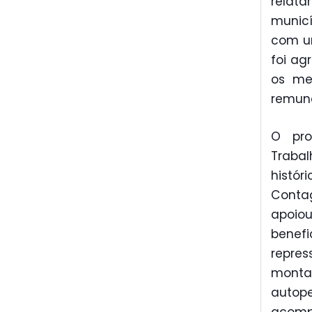
relata
municí
com um
foi ag
os me
remune
O pro
Trabal
histór
Conta
apoiou
benefi
repres
monta
autop