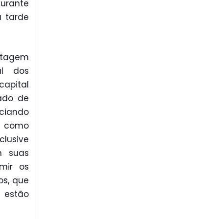
durante
a tarde
ntagem
al dos
capital
ado de
nciando
o como
lusive
m suas
mir os
os, que
estão