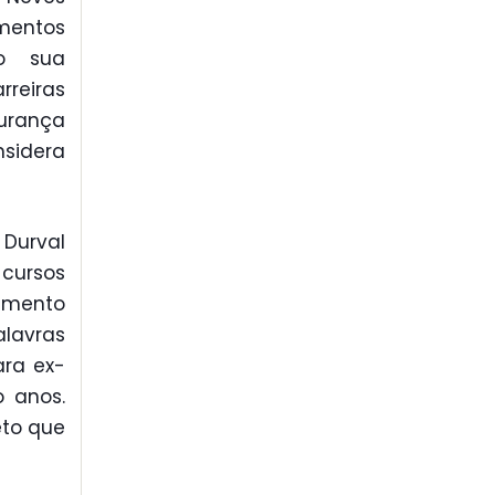
imentos
do sua
reiras
gurança
nsidera
 Durval
 cursos
imento
alavras
ra ex-
o anos.
eto que