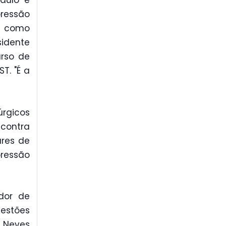
aulo e
pressão
ar como
sidente
urso de
T. "É a
úrgicos
 contra
ares de
pressão
ador de
gestões
 Neves