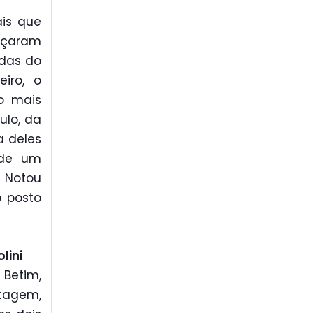
ais que
eçaram
odas do
eiro, o
o mais
ulo, da
a deles
 de um
 Notou
 posto
lini
 Betim,
ntagem,