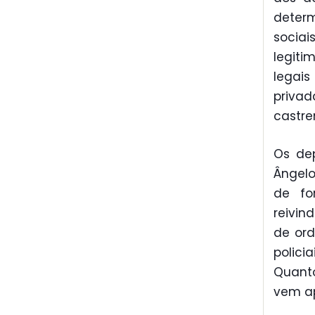
determ
socia
legit
legais
privad
castre
Os dep
Ângelo
de fo
reivin
de or
polici
Quanto
vem ap