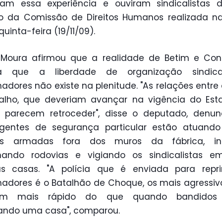
ram essa experiência e ouviram sindicalistas 
o da Comissão de Direitos Humanos realizada n
uinta-feira (19/11/09).
n Moura afirmou que a realidade de Betim e Co
a que a liberdade de organização sindic
hadores não existe na plenitude. "As relações entre 
balho, que deveriam avançar na vigência do Est
o, parecem retroceder", disse o deputado, denu
gentes de segurança particular estão atuand
ias armadas fora dos muros da fábrica, inc
lhando rodovias e vigiando os sindicalistas e
ias casas. "A polícia que é enviada para repri
hadores é o Batalhão de Choque, os mais agressiv
am mais rápido do que quando bandidos 
ando uma casa", comparou.