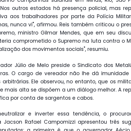
anho campanhas salariais em Minas, Rio, São P
 Nos outros estados há presença policial, mas re
iva aos trabalhadores por parte da Polícia Milit
as, nunca vi", afirmou. Reis também criticou o pre
remo, ministro Gilmar Mendes, que em seu disc
teria comprometido o Supremo na luta contra o MS
alização dos movimentos sociais", resumiu.
ador Júlio de Melo preside o Sindicato dos Metal
ras. O cargo de vereador não lhe dá imunidade
s arbitrárias. Ele observou, no entanto, que os milit
e mais alta se dispõem a um diálogo melhor. A re
 fica por conta de sargentos e cabos.
eutralizar e inverter essa tendência, o procur
a Jacson Rafael Campomizzi apresentou três su
eputados: a primeira é que o governador Aécio