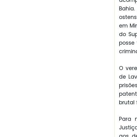
acomp
Bahia.
ostens
em Min
do Sup
posse 
crimin
O vere
de Lav
prisõe
patent
brutal
Para n
Justiç
aos d