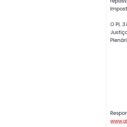
repas
Impost
O PL 3
Justiç
Plenári
Respon
www.al