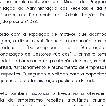
os na implementação em Minas do Progra
nização da Administração das Receitas e da 
, Financeira e Patrimonial das Administrações Es
, do próprio BNDES.
ordo com a exposição de motivos que acomp
em, o dinheiro vai financiar a expansão dos p
uturadores "Descomplicar" e "Ampliaç
sionalização de Gestores Públicos". O primeiro t
eduzir a burocracia na prestação de serviços púb
rtura, funcionamento e fechamento de empresas
 aspectos. O segundo é voltado para a capacit
gerencial da administração pública do Estado.
jeto também autoriza o Executivo a oferece
tia do empréstimo receitas tributárias oriun