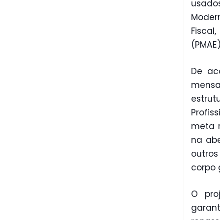
usad
Moder
Fiscal
(PMAE)
De ac
mensag
estr
Profis
meta r
na abe
outros
corpo 
O pro
garan