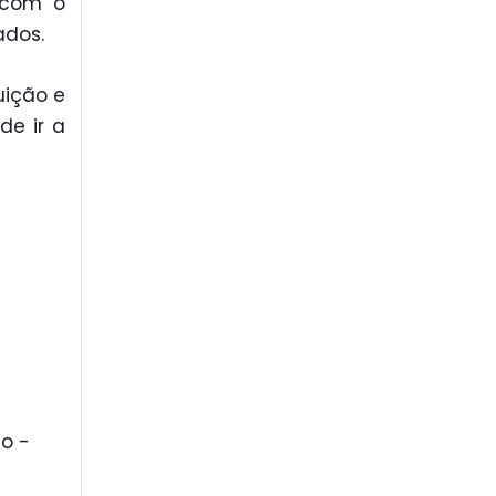
 com o
ados.
uição e
de ir a
o -