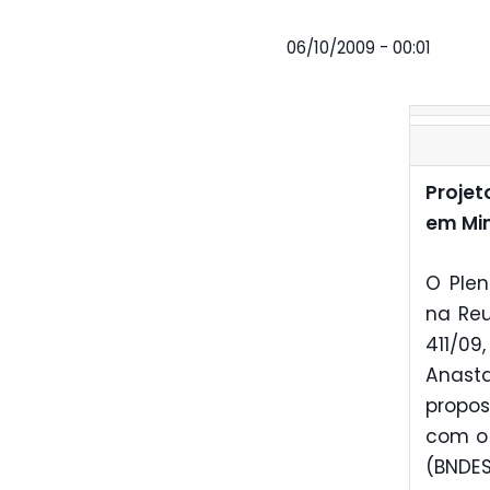
06/10/2009 - 00:01
Projet
em Mi
O Plen
na Reu
411/0
Anast
propos
com o 
(BNDES