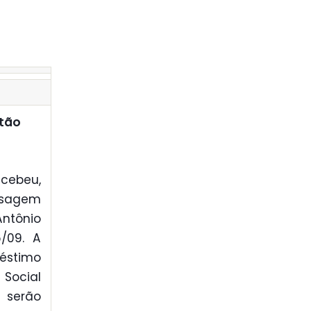
stão
ecebeu,
ensagem
ntônio
/09. A
réstimo
 Social
s serão