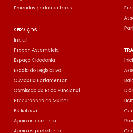
Emendas parlamentares
Enq
Ass
Par
SERVIÇOS
Inicial
Procon Assembleia
TRA
Espaço Cidadania
Inic
Escola do Legislativo
Ass
Ouvidoria Parlamentar
Bal
Comissão de Ética Funcional
Diár
Procuradoria da Mulher
Lic
Biblioteca
Con
Apoio às câmaras
Pre
Apoio às prefeituras
Con