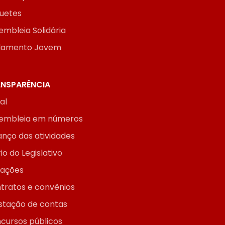
uetes
embleia Solidária
lamento Jovem
NSPARÊNCIA
ial
embleia em números
anço das atividades
io do Legislativo
itações
tratos e convênios
stação de contas
cursos públicos