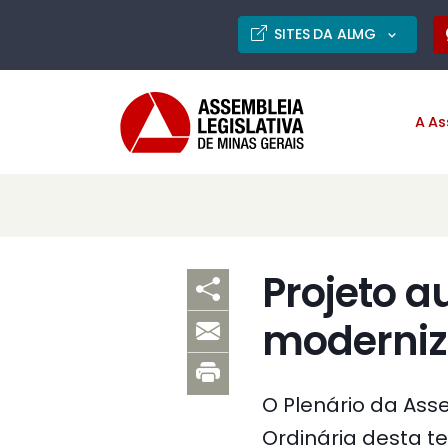
SITES DA ALMG
A As
Projeto a
moderniz
O Plenário da Ass
Ordinária desta ter