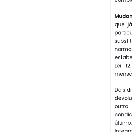
comple
Mudan
que j
parti
substi
norm
estabe
Lei 1
mensal
Dois d
devolu
outro
condic
último
integr