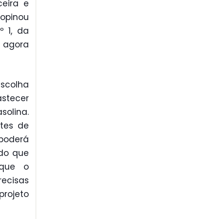
ceira e
 opinou
º 1, da
 agora
escolha
astecer
olina.
tes de
 poderá
ndo que
 que o
recisas
projeto