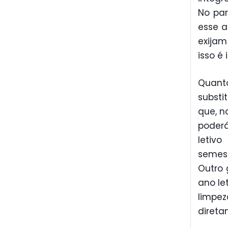
No pa
esse a
exijam
isso é
Quant
substi
que, n
poderá
letiv
semest
Outro 
ano le
limpe
direta