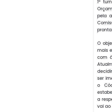
1º tur
Orçame
pela a
Comis
pronta
O obje
mais e
com á
Atual
decidi
ser im
o Cód
estabe
a resp
vai ao