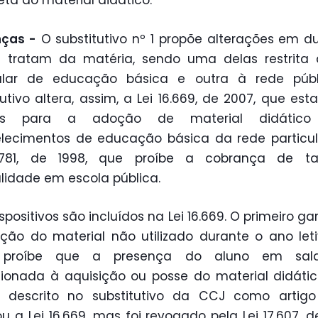
ta do material didático.
ças -
O substitutivo nº 1 propõe alterações em du
á tratam da matéria, sendo uma delas restrita 
cular de educação básica e outra à rede públ
tutivo altera, assim, a Lei 16.669, de 2007, que est
as para a adoção de material didático 
lecimentos de educação básica da rede particul
2.781, de 1998, que proíbe a cobrança de t
idade em escola pública.
ispositivos são incluídos na Lei 16.669. O primeiro ga
ção do material não utilizado durante o ano let
 proíbe que a presença do aluno em sal
ionada à aquisição ou posse do material didátic
, descrito no substitutivo da CCJ como artigo
ou a Lei 16.669, mas foi revogado pela Lei 17.607, d