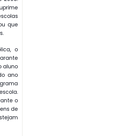
uprime
escolas
gou que
s.
ica, o
garante
o aluno
 do ano
ograma
escola.
rante o
tens de
stejam