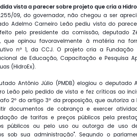
ida vista a parecer sobre projeto que cria a Hidro
.255/09, do governador, não chegou a ser aprec
do Adelmo Carneiro Leão pediu vista do parece
 feito pelo presidente da comissão, deputado Z
), que opinou favoravelmente à matéria na fo
tutivo nº 1, da CCJ. O projeto cria a Fundação
acional de Educação, Capacitação e Pesquisa A
as (HidroEx).
utado Antônio Júlio (PMDB) elogiou o deputado 
ro Leão pelo pedido de vista e fez críticas ao inci
afo 2º do artigo 3º da proposição, que autoriza a 
itir documentos de cobrança e exercer ativida
dação de tarifas e preços públicos pela prest
ços públicos ou pelo uso ou outorga de uso d
cos sob sua administração". Segundo o parlamen