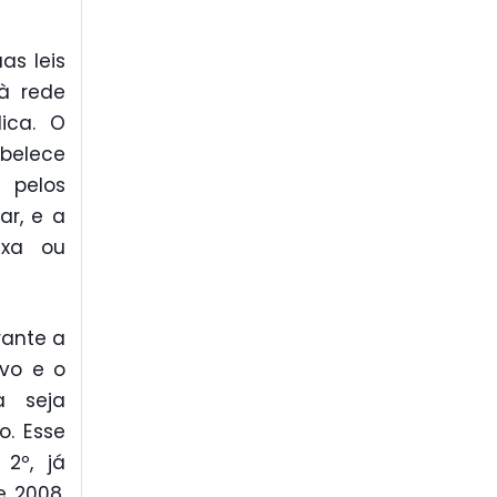
as leis
à rede
ica. O
abelece
pelos
ar, e a
axa ou
rante a
ivo e o
a seja
o. Esse
 2º, já
e 2008.