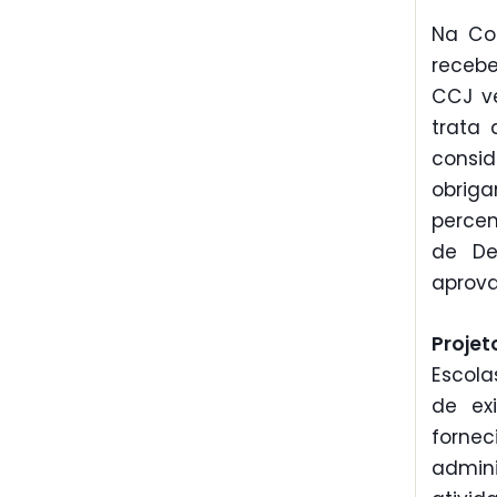
Na Com
recebe
CCJ ve
trata 
consid
obriga
percen
de De
aprova
Projet
Escola
de ex
forne
admin