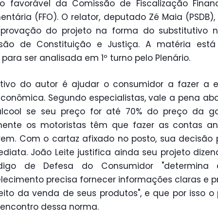
no favorável da Comissão de Fiscalização Finan
ntária (FFO). O relator, deputado Zé Maia (PSDB),
provação do projeto na forma do substitutivo n
são de Constituição e Justiça. A matéria está
 para ser analisada em 1º turno pelo Plenário.
tivo do autor é ajudar o consumidor a fazer a 
conômica. Segundo especialistas, vale a pena ab
lcool se seu preço for até 70% do preço da gas
mente os motoristas têm que fazer as contas an
rem. Com o cartaz afixado no posto, sua decisão
ediata. João Leite justifica ainda seu projeto dize
igo de Defesa do Consumidor "determina
lecimento precisa fornecer informações claras e p
eito da venda de seus produtos", e que por isso o 
 encontro dessa norma.