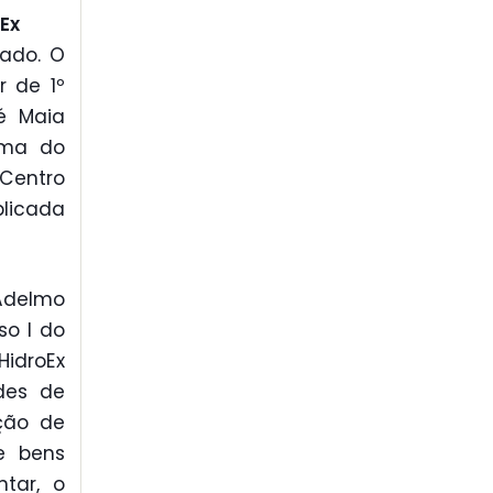
Ex
iado. O
r de 1º
é Maia
rma do
 Centro
plicada
Adelmo
so I do
HidroEx
des de
ação de
e bens
tar, o