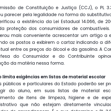
issão de Constituição e Justiça (CCJ), o PL 3
u parecer pela legalidade na forma do substitutivo 
rificou a existência da Lei Estadual 14.066, de 20
da proteção dos consumidores de combustíveis.
erou mais conveniente acrescentar um artigo a e
ndo os postos a exibirem o cartaz indicando a di
tual entre os preços do álcool e da gasolina. A C
fesa do Consumidor e do Contribuinte opino
ção da matéria nessa forma.
o limita exigências em listas de material escolar
s públicas e particulares do Estado poderão ser pr
igir do aluno, em suas listas de material esco
cimento de itens de limpeza, higiene e de expe
istrativo que não estejam diretamente vincula