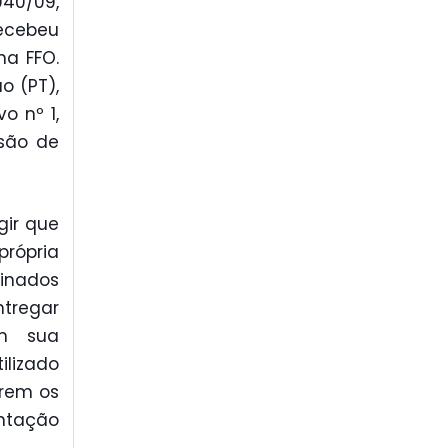
040/09,
ecebeu
na FFO.
o (PT),
o nº 1,
são de
gir que
rópria
minados
ntregar
om sua
ilizado
irem os
ntação