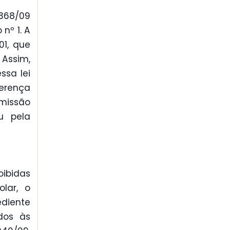
.368/09
nº 1. A
01, que
 Assim,
ssa lei
ferença
omissão
u pela
oibidas
lar, o
diente
dos às