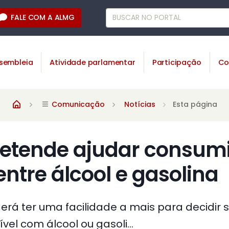
FALE COM A ALMG
sembleia
Atividade parlamentar
Participação
Co
Comunicação
Notícias
Esta página
retende ajudar consum
entre álcool e gasolina
rá ter uma facilidade a mais para decidir 
vel com álcool ou gasoli...