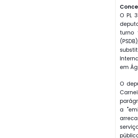
Conced
O PL 3
deputa
turno
(PSDB
substi
Intern
em Águ
O dep
Carnei
parágr
a "em
arreca
servi
públi