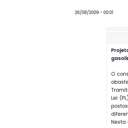
26/08/2009 - 00:01
Projet
gasoli
O cons
abaste
Tramit
Lei (P
posto
difere
Nesta 