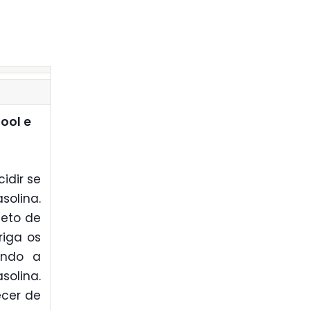
ool e
idir se
solina.
jeto de
riga os
ando a
solina.
ecer de