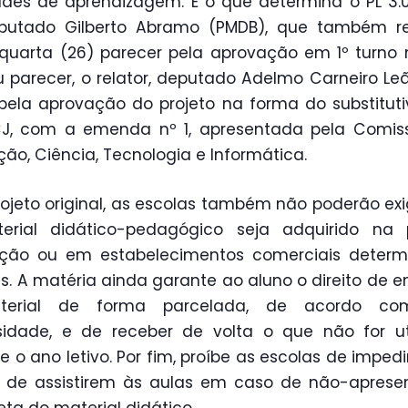
ades de aprendizagem. É o que determina o PL 3.
putado Gilberto Abramo (PMDB), que também r
quarta (26) parecer pela aprovação em 1º turno 
 parecer, o relator, deputado Adelmo Carneiro Leã
pela aprovação do projeto na forma do substitutiv
J, com a emenda nº 1, apresentada pela Comis
ão, Ciência, Tecnologia e Informática.
rojeto original, as escolas também não poderão exi
erial didático-pedagógico seja adquirido na p
uição ou em estabelecimentos comerciais deter
as. A matéria ainda garante ao aluno o direito de e
erial de forma parcelada, de acordo c
idade, e de receber de volta o que não for ut
e o ano letivo. Por fim, proíbe as escolas de imped
s de assistirem às aulas em caso de não-aprese