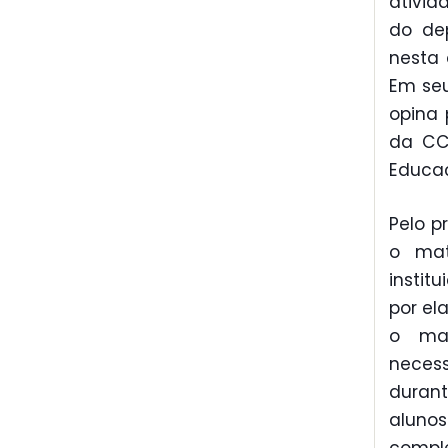
ativid
do de
nesta 
Em seu
opina 
da CC
Educaç
Pelo p
o mat
instit
por el
o mat
necess
durant
aluno