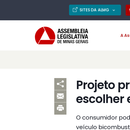
SITES DA ALMG
A As
Projeto p
escolher 
O consumidor pode
veículo bicombustí