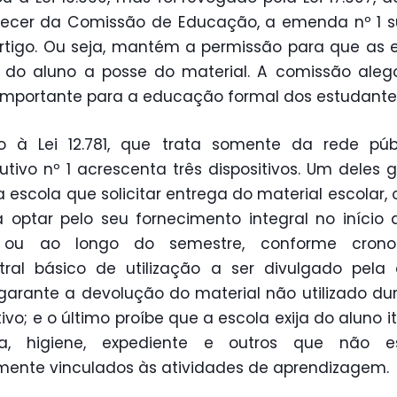
recer da Comissão de Educação, a emenda nº 1 s
rtigo. Ou seja, mantém a permissão para que as 
 do aluno a posse do material. A comissão ale
 importante para a educação formal dos estudante
o à Lei 12.781, que trata somente da rede públ
tutivo nº 1 acrescenta três dispositivos. Um deles 
a escola que solicitar entrega do material escolar, 
 optar pelo seu fornecimento integral no início
o ou ao longo do semestre, conforme cron
ral básico de utilização a ser divulgado pela 
garante a devolução do material não utilizado du
tivo; e o último proíbe que a escola exija do aluno i
za, higiene, expediente e outros que não e
mente vinculados às atividades de aprendizagem.