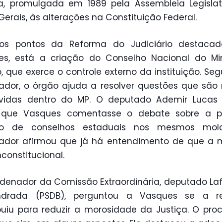
a, promulgada em 1989 pela Assembleia Legisla
Gerais, às alterações na Constituição Federal.
 os pontos da Reforma do Judiciário destacad
s, está a criação do Conselho Nacional do Min
o, que exerce o controle externo da instituição. Se
ador, o órgão ajuda a resolver questões que são
vidas dentro do MP. O deputado Ademir Lucas 
 que Vasques comentasse o debate sobre a po
ão de conselhos estaduais nos mesmos mol
rador afirmou que já há entendimento de que a 
nconstitucional.
denador da Comissão Extraordinária, deputado La
drada (PSDB), perguntou a Vasques se a r
buiu para reduzir a morosidade da Justiça. O pro