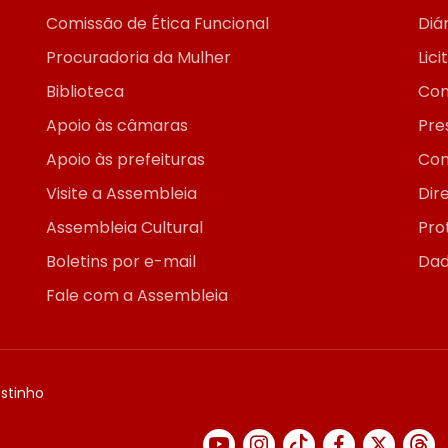
Comissão de Ética Funcional
Diár
Procuradoria da Mulher
Lic
Biblioteca
Con
Apoio às câmaras
Pre
Apoio às prefeituras
Con
Visite a Assembleia
Dir
Assembleia Cultural
Pro
Boletins por e-mail
Dad
Fale com a Assembleia
ostinho