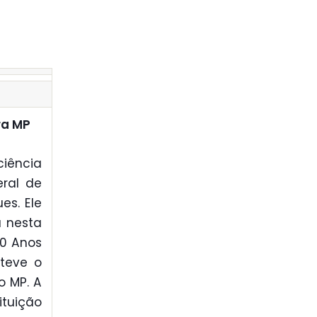
ra MP
ciência
eral de
es. Ele
a nesta
20 Anos
 teve o
o MP. A
tuição