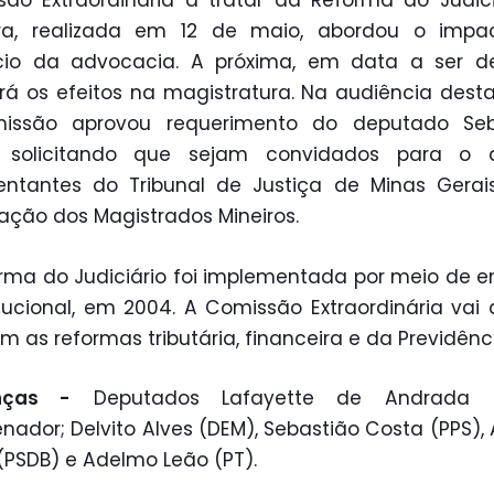
ão Extraordinária a tratar da Reforma do Judici
ira, realizada em 12 de maio, abordou o impa
cio da advocacia. A próxima, em data a ser de
irá os efeitos na magistratura. Na audiência desta
issão aprovou requerimento do deputado Seb
 solicitando que sejam convidados para o 
entantes do Tribunal de Justiça de Minas Gera
ação dos Magistrados Mineiros.
rma do Judiciário foi implementada por meio de
tucional, em 2004. A Comissão Extraordinária vai d
 as reformas tributária, financeira e da Previdênc
nças -
Deputados Lafayette de Andrada (
nador; Delvito Alves (DEM), Sebastião Costa (PPS),
(PSDB) e Adelmo Leão (PT).