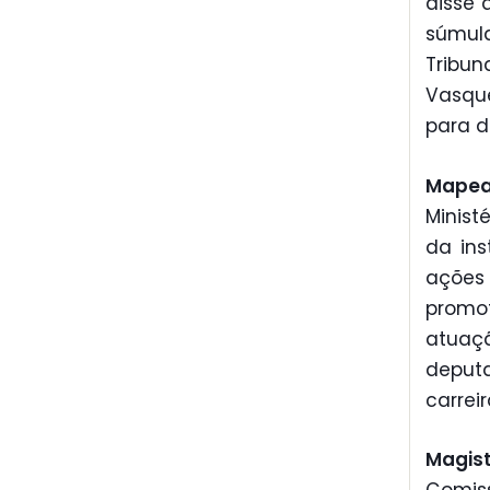
disse 
súmul
Tribun
Vasque
para d
Mape
Minist
da ins
ações 
promot
atuaçã
deputa
carrei
Magist