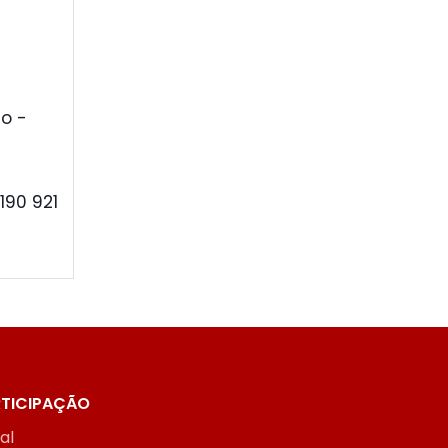
o -
190 921
TICIPAÇÃO
ial