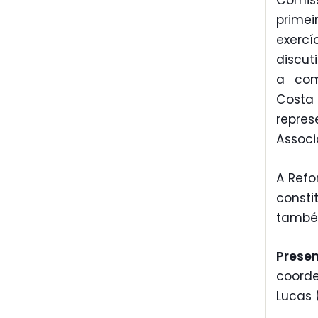
Comiss
prime
exercí
discut
a com
Costa
repres
Associ
A Refo
consti
também
Prese
coorde
Lucas 