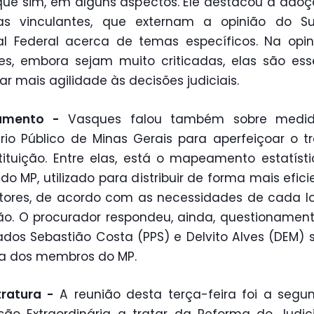
que sim, em alguns aspectos. Ele destacou a ado
as vinculantes, que externam a opinião do S
al Federal acerca de temas específicos. Na opi
s, embora sejam muito criticadas, elas são ess
ar mais agilidade às decisões judiciais.
amento -
Vasques falou também sobre medi
ério Público de Minas Gerais para aperfeiçoar o t
tituição. Entre elas, está o mapeamento estatíst
do MP, utilizado para distribuir de forma mais efici
ores, de acordo com as necessidades de cada l
o. O procurador respondeu, ainda, questionamen
dos Sebastião Costa (PPS) e Delvito Alves (DEM) 
ra dos membros do MP.
ratura -
A reunião desta terça-feira foi a seg