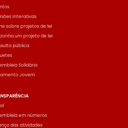
ntos
niões interativas
ne sobre projetos de lei
ponha um projeto de lei
sulta pública
uetes
embleia Solidária
lamento Jovem
NSPARÊNCIA
ial
embleia em números
anço das atividades