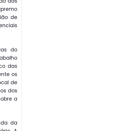
ção das
upremo
nião de
enciais
das do
rabalho
ico das
ente os
ocal de
tos dos
sobre a
unda da