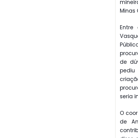
mineir
Minas 
Entre
Vasque
Públic
procur
de dú
pediu
criaç
procu
seria i
O coor
de An
contri