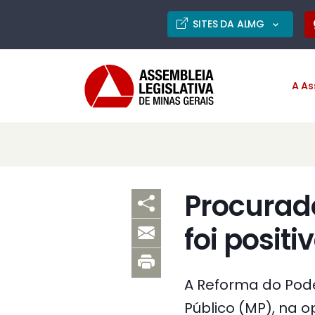
SITES DA ALMG
A As
Procurado
foi posit
A Reforma do Poder
Público (MP), na o