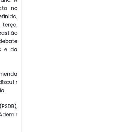
ário. A
cto no
finida,
 terça,
astião
debate
is e da
 emenda
iscutir
ia.
PSDB),
 Ademir