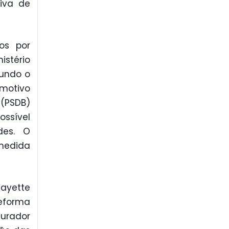
tiva de
os por
istério
gundo o
 motivo
(PSDB)
ssível
des. O
medida
fayette
eforma
curador