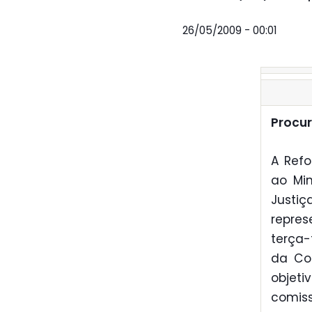
26/05/2009 - 00:01
Procur
A Refo
ao Min
Justiç
repres
terça-
da Con
objeti
comis