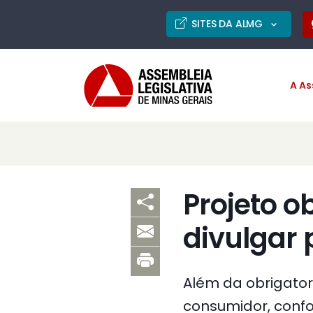
SITES DA ALMG
A As
Projeto o
divulgar 
Além da obrigator
consumidor, confo