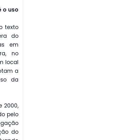
é o uso
o texto
era do
tas em
ra, no
m local
gotam a
uso da
e 2000,
do pelo
ulgação
ação do