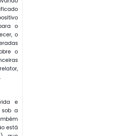
alvando
ificado
sitivo
para o
cer, o
teradas
sobre o
nceiras
elator,
.
vida e
s sob a
 também
ão está