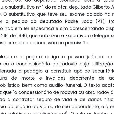
 2.987/09, do deputado Leonardo Moreira (DEM
u o substitutivo nº 1 do relator, deputado Gilberto
. O substitutivo, que teve seu exame adiado na 
ior a pedido do deputado Padre João (PT), tr
o não em lei específica e sim acrescentando disp
12.219, de 1996, que autorizou o Executivo a delegar s
os por meio de concessão ou permissão.
almente, o projeto obriga a pessoa jurídica de 
o ou o concessionário de rodovia cuja utilização
ionada a pedágio a constituir apólice securitár
tura de morte e invalidez decorrente de ac
bilístico, bem como auxílio-funeral. O texto aca
z que "o concessionário de rodovia ou obra rodoviár
do a contratar seguro de vida e de danos físi
cio do usuário da via ou de seu dependente, e a es
cio relativo a auxílio-funeral". O relator lembro