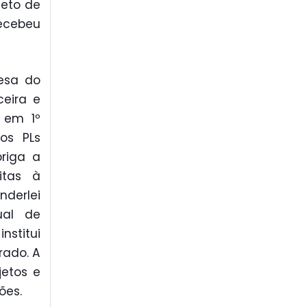
jeto de
recebeu
esa do
ceira e
, em 1º
os PLs
briga a
itas à
derlei
ual de
nstitui
rado. A
jetos e
ões.