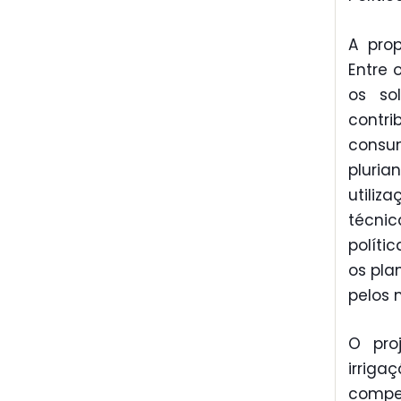
A prop
Entre 
os so
contri
consum
pluri
utiliz
técni
políti
os pla
pelos 
O pro
irrig
compe