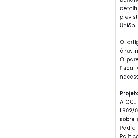
detalh
previs
União.
O arti
ônus 
O pare
Fiscal
necess
Projet
A CCJ
1.902/
sobre 
Padre
Políti