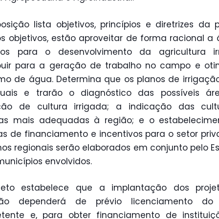
osição lista objetivos, princípios e diretrizes da po
os objetivos, estão aproveitar de forma racional a
los para o desenvolvimento da agricultura irr
buir para a geração de trabalho no campo e oti
o de água. Determina que os planos de irrigaçã
anuais e trarão o diagnóstico das possíveis ár
ação de cultura irrigada; a indicação das cul
cas mais adequadas à região; e o estabelecime
cas de financiamento e incentivos para o setor priv
nos regionais serão elaborados em conjunto pelo E
municípios envolvidos.
jeto estabelece que a implantação dos proje
ação dependerá de prévio licenciamento do
tente e, para obter financiamento de instituiç