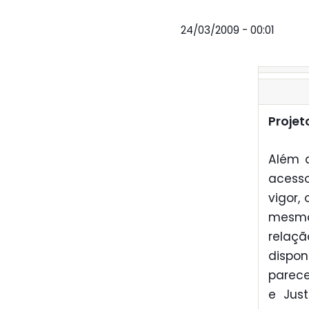
24/03/2009 - 00:01
Projet
Além d
acess
vigor,
mesmo
relaç
dispon
parece
e Just