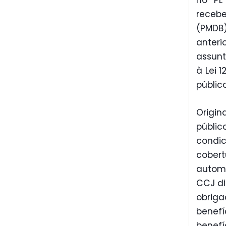
no PL
recebe
(PMDB)
anter
assunt
à Lei 
públic
Origin
públic
condic
cober
automo
CCJ di
obriga
benefí
benefí