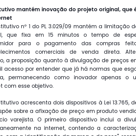
tutivo mantém inovação do projeto original, que 
ernet
titutivo nº 1 do PL 3.029/09 mantém a limitação d
nal, que fixa em 15 minutos o tempo de esp
midor para o pagamento das compras fei
elecimentos comerciais de venda direta. Alte
o, a proposição quanto à divulgação de preços e
il acesso por entender que já há normas que es
ia, permanecendo como inovador apenas o 
et com esse objetivo.
titutivo acrescenta dois dispositivos à Lei 13.765, d
spõe sobre a afixação de preço em produto vendi
io varejista. O primeiro dispositivo inclui a div
taneamente na internet, contendo a caracteriz