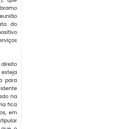
), que
 Abramo
reunião
ata do
ositivo
erviços
direito
 esteja
ia para
idente
tado na
ia fica
cos, em
tipular
u que o