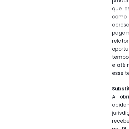
produt
que es
como 
acres
pagam
relato
oportu
tempo 
e até 
esse t
Substi
A obr
aciden
jurisd
recebe