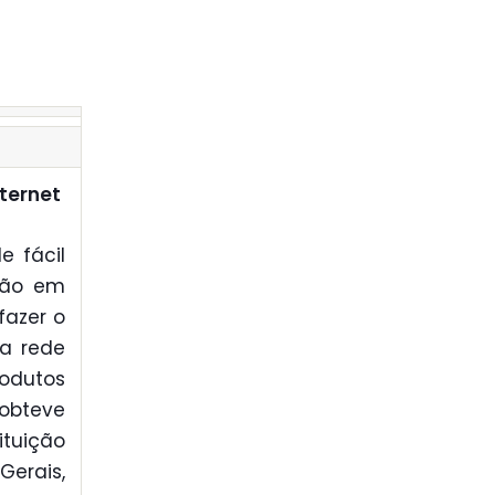
nternet
e fácil
ção em
fazer o
a rede
odutos
 obteve
ituição
Gerais,