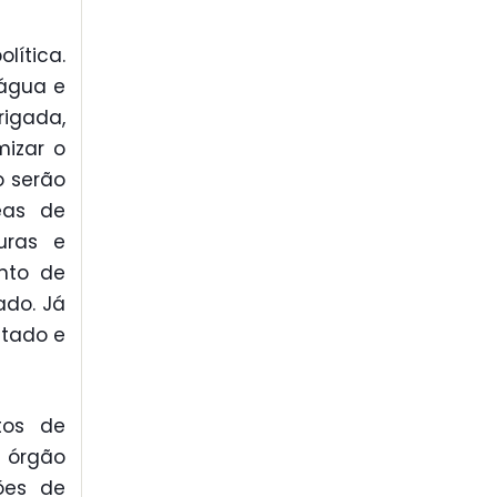
lítica.
 água e
igada,
mizar o
o serão
eas de
turas e
nto de
ado. Já
stado e
tos de
 órgão
ões de