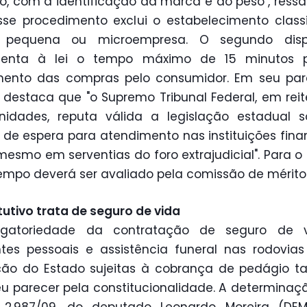
o, com a identificação da marca e do peso", ress
se procedimento exclui o estabelecimento class
pequena ou microempresa. O segundo dispo
centa à lei o tempo máximo de 15 minutos 
ento das compras pelo consumidor. Em seu pare
r destaca que "o Supremo Tribunal Federal, em rei
nidades, reputa válida a legislação estadual 
de espera para atendimento nas instituições fina
mesmo em serventias do foro extrajudicial". Para o r
empo deverá ser avaliado pela comissão de mérito
tutivo trata de seguro de vida
igatoriedade da contratação de seguro de 
tes pessoais e assistência funeral nas rodovia
ição do Estado sujeitas à cobrança de pedágio
u parecer pela constitucionalidade. A determinaç