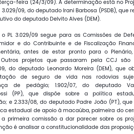
terça-feira (24/3/09). A determinação está no Pro
L) 3.029/09, do deputado Irani Barbosa (PSDB), que 
tutivo do deputado Delvito Alves (DEM).
, o PL 3.029/09 segue para as Comissões de Def
idor e do Contribuinte e de Fiscalização Finan
ntária, antes de estar pronto para o Plenário
. Outros projetos que passaram pela CCJ são 
09, do deputado Leonardo Moreira (DEM), que o
atação de seguro de vida nas rodovias suje
nça de pedágio; 1.902/07, do deputado Van
ossi (PP), que dispõe sobre a política estad
ção; e 2.333/08, do deputado Padre João (PT), que i
tica estadual de apoio à macaúba, palmeira do cer
a primeira comissão a dar parecer sobre os pro
nção é analisar a constitucionalidade das proposiç