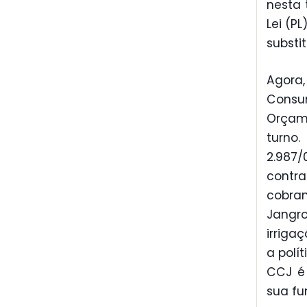
nesta 
Lei (P
substi
Agora
Consum
Orçame
turno
2.987/
contr
cobra
Jangr
irriga
a polí
CCJ é 
sua fu