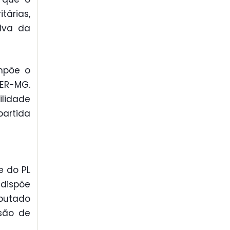
tárias,
tiva da
impõe o
ER-MG.
ilidade
partida
e do PL
 dispõe
eputado
são de