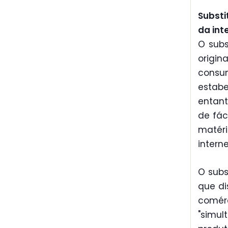
Substi
da int
O subs
origi
consu
estab
entant
de fác
matér
intern
O subs
que di
comérc
"simul