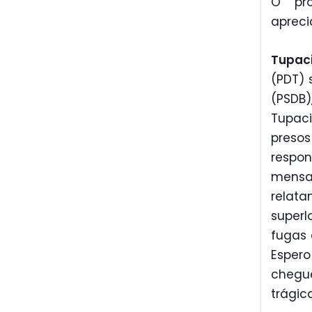
O pro
apreci
Tupac
(PDT) 
(PSDB)
Tupaci
preso
respon
mensa
relat
superl
fugas 
Esper
chegu
trágic