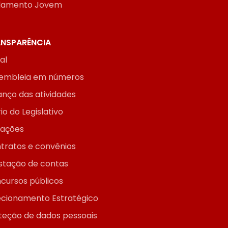
lamento Jovem
NSPARÊNCIA
ial
embleia em números
anço das atividades
io do Legislativo
itações
tratos e convênios
stação de contas
cursos públicos
ecionamento Estratégico
teção de dados pessoais