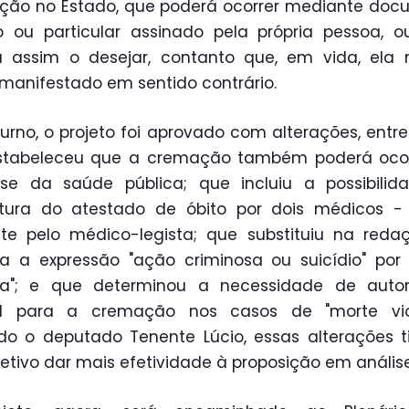
ção no Estado, que poderá ocorrer mediante doc
o ou particular assinado pela própria pessoa, 
a assim o desejar, contanto que, em vida, ela
manifestado em sentido contrário.
turno, o projeto foi aprovado com alterações, entre
stabeleceu que a cremação também poderá ocor
sse da saúde pública; que incluiu a possibili
atura do atestado de óbito por dois médicos -
te pelo médico-legista; que substituiu na reda
a a expressão "ação criminosa ou suicídio" por
nta"; e que determinou a necessidade de autor
ial para a cremação nos casos de "morte viol
o o deputado Tenente Lúcio, essas alterações 
jetivo dar mais efetividade à proposição em análise