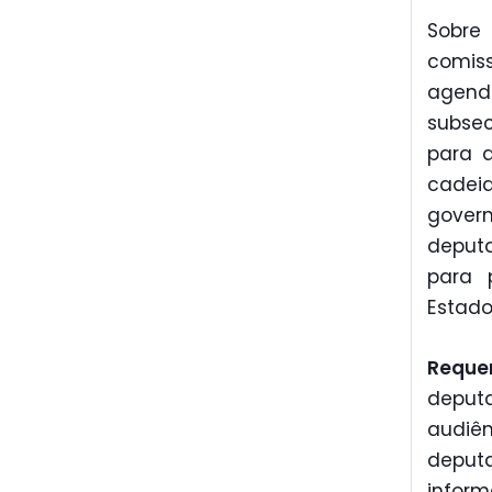
Sobre 
comis
agend
subsec
para 
cadei
gover
deputa
para p
Estado
Requ
deputa
audiê
deputa
infor