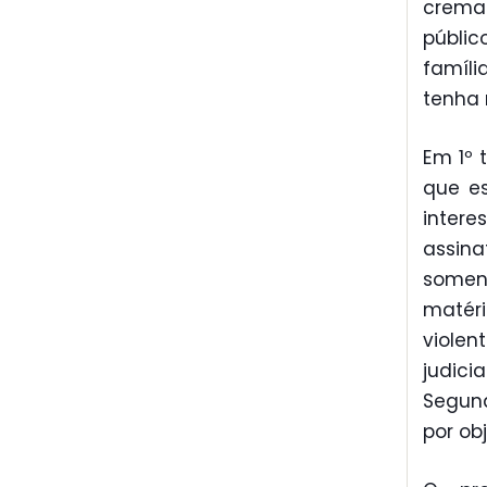
crema
públic
famíli
tenha 
Em 1º 
que e
intere
assin
somen
matéri
viole
judic
Segund
por ob