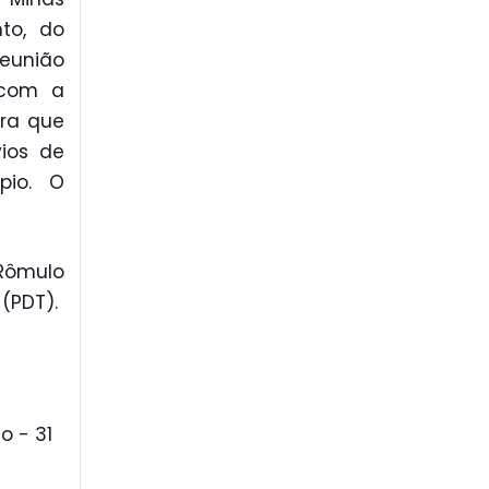
to, do
reunião
 com a
ara que
vios de
pio. O
 Rômulo
(PDT).
o - 31