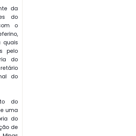
ente da
tes do
 com o
ferino,
 quais
s pelo
ria do
retário
onal do
nto do
 de uma
ria do
ação de
 Minas