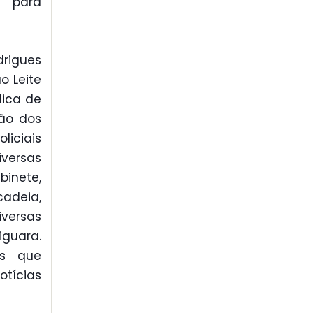
o para
rigues
o Leite
lica de
ção dos
iciais
iversas
inete,
adeia,
iversas
iguara.
es que
tícias