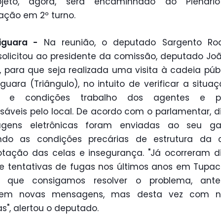
jeto, agora, será encaminhado ao Plenári
ação em 2º turno.
iguara -
Na reunião,
o deputado Sargento Rod
solicitou ao presidente da comissão, deputado Joã
, para que seja realizada uma visita à cadeia púb
guara (Triângulo), no intuito de verificar a situa
s e condições trabalho dos agentes e pol
sáveis pelo local. De acordo com o parlamentar, d
gens eletrônicas foram enviadas ao seu gab
ando as condições precárias de estrutura da c
otação das celas e insegurança. "Já ocorreram d
e tentativas de fugas nos últimos anos em Tupac
o que consigamos resolver o problema, ant
em novas mensagens, mas desta vez com no
as", alertou o deputado.