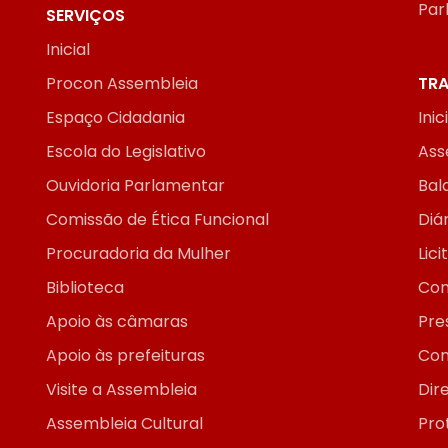
Par
SERVIÇOS
Inicial
Procon Assembleia
TRA
Espaço Cidadania
Inic
Escola do Legislativo
Ass
Ouvidoria Parlamentar
Bal
Comissão de Ética Funcional
Diár
Procuradoria da Mulher
Lic
Biblioteca
Con
Apoio às câmaras
Pre
Apoio às prefeituras
Con
Visite a Assembleia
Dir
Assembleia Cultural
Pro