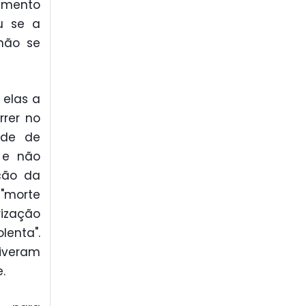
umento
ou se a
 não se
 elas a
rer no
dade de
 e não
ção da
 "morte
ização
enta".
tiveram
.