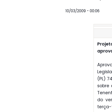
10/03/2009 - 00:06
Projet
aprov
Aprov
Legisl
(PL) 7
sobre 
Tenent
do ve
terça