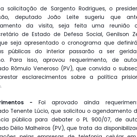
a solicitação de Sargento Rodrigues, o presid
são, deputado João Leite sugeriu que an
amento da visita, seja feita uma reunião
retário de Estado de Defesa Social, Genilson Ze
que seja apresentado o cronograma que definirá
as públicas do interior passarão a ser gerida
no. Para isso, aprovou requerimento, de auto
do Rômulo Veneroso (PV), que convida o subsec
restar esclarecimentos sobre a política prisi
.
erimentos -
Foi aprovado ainda requerime
do Tenente Lúcio, que solicitou o agendamento
ncia pública para debater o PL 900/07, de auto
do Délio Malheiros (PV), que trata da disponibiliz
mações pelas empresas de telefonia celular em