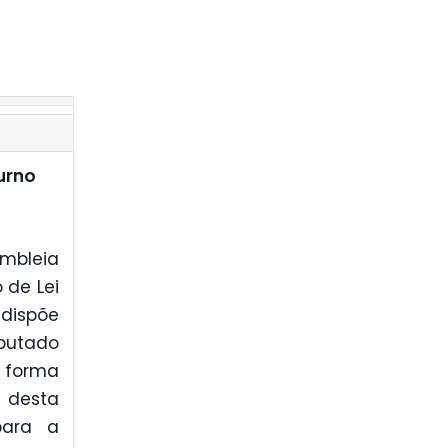
urno
mbleia
 de Lei
 dispõe
eputado
a forma
 desta
para a