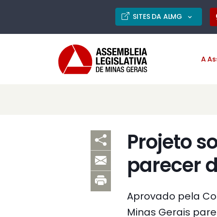
SITES DA ALMG
A As
Projeto 
parecer d
Aprovado pela Co
Minas Gerais parec