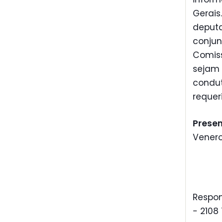
Gerai
deputa
conju
Comiss
sejam 
condu
requer
Prese
Venero
Respon
- 2108