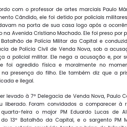
rdo com o professor de artes marciais Paulo Má
ento Cândido, ele foi detido por policiais militare
davam na porta de sua casa logo após a ocorrên
to na Avenida Cristiano Machado. Ele foi preso por po
 Batalhão de Polícia Militar da Capital e conduzi
cia de Polícia Civil de Venda Nova, sob a acus
 a policial militar. Ele nega a acusação e, por s
ue foi agredido física e moralmente no mome
, na presença do filho. Ele também diz que a pri
ficada e ilegal.
er levado à 7ª Delegacia de Venda Nova, Paulo 
u liberado. Foram convidados a comparecer à r
 quarta-feira o major PM Eduardo Lucas de Al
l do 13º Batalhão da Capital, e o sargento PM 