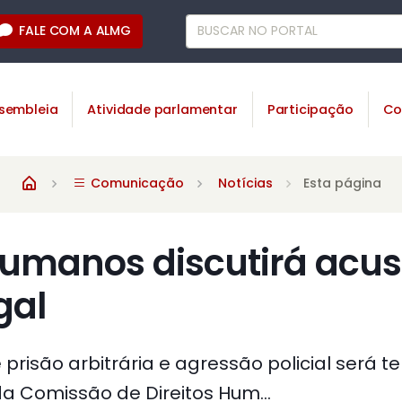
FALE COM A ALMG
sembleia
Atividade parlamentar
Participação
Co
Comunicação
Notícias
Esta página
 Humanos discutirá acu
gal
risão arbitrária e agressão policial será t
 Comissão de Direitos Hum...