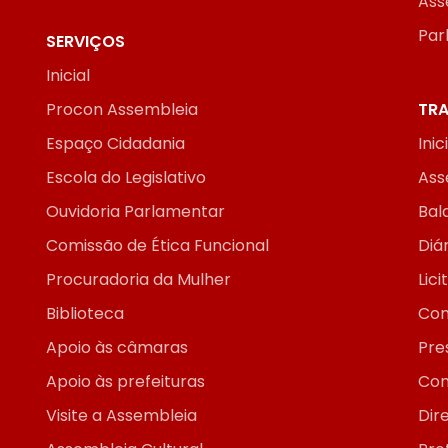
Ass
Par
SERVIÇOS
Inicial
Procon Assembleia
TRA
Espaço Cidadania
Inic
Escola do Legislativo
Ass
Ouvidoria Parlamentar
Bal
Comissão de Ética Funcional
Diár
Procuradoria da Mulher
Lic
Biblioteca
Con
Apoio às câmaras
Pre
Apoio às prefeituras
Con
Visite a Assembleia
Dir