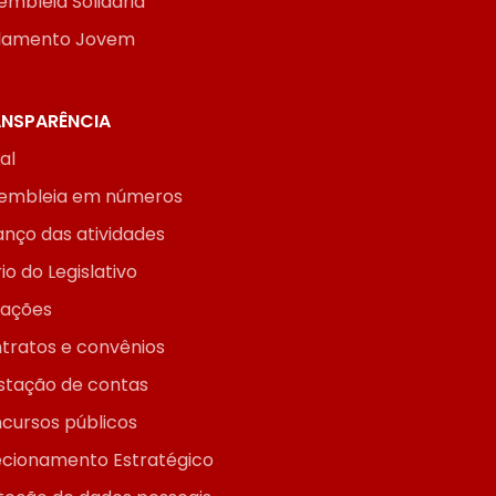
embleia Solidária
lamento Jovem
NSPARÊNCIA
ial
embleia em números
anço das atividades
io do Legislativo
itações
tratos e convênios
stação de contas
cursos públicos
ecionamento Estratégico