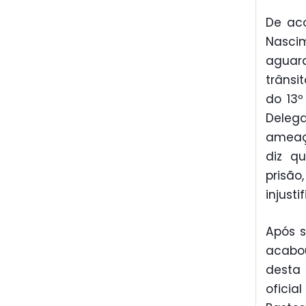
De aco
Nascim
aguar
trânsi
do 13º
Delega
ameaça
diz q
prisão
injusti
Após s
acabo
desta
oficia