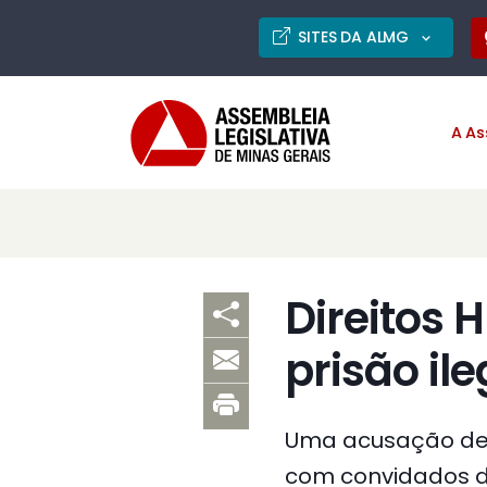
SITES DA ALMG
A As
Direitos
prisão ile
Uma acusação de p
com convidados da