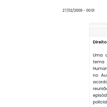
27/02/2009 - 00:01
Direit
Uma ac
tema 
Humano
no Aud
acord
reuniã
episód
policia