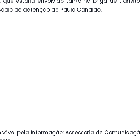
, que estaria envolvido tanto na briga de trânsi
sódio de detenção de Paulo Cândido.
sável pela informação: Assessoria de Comunicaçã