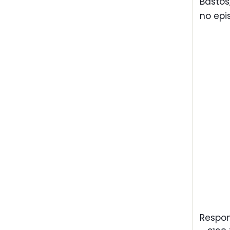
Bastos
no epi
Respon