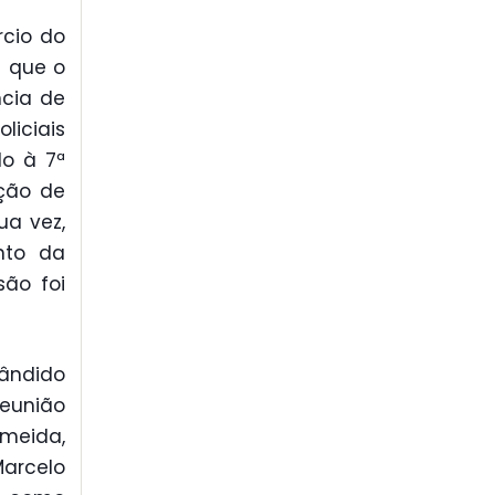
rcio do
s que o
cia de
liciais
do à 7ª
ação de
ua vez,
nto da
são foi
Cândido
eunião
meida,
Marcelo