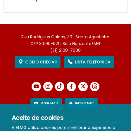
Rua Rodrigues Caldas, 30 | Santo Agostinho
CEP 30190-921 | Belo Horizonte/MG
(31) 2108-7000
COMO CHEGAR
LISTA TELEFÔNICA
WEBMAIL
INTRANET
Aceite de cookies
Este site é protegido pelo reCAPTCHA (aplicam-se sua
A ALMG utiliza cookies para melhorar a experiência
Política de Privacidade
e
Termos de Serviço
).