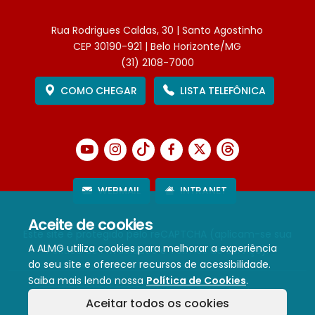
Rua Rodrigues Caldas, 30 | Santo Agostinho
CEP 30190-921 | Belo Horizonte/MG
(31) 2108-7000
COMO CHEGAR
LISTA TELEFÔNICA
WEBMAIL
INTRANET
Aceite de cookies
Este site é protegido pelo reCAPTCHA (aplicam-se sua
A ALMG utiliza cookies para melhorar a experiência
Política de Privacidade
e
Termos de Serviço
).
do seu site e oferecer recursos de acessibilidade.
Saiba mais lendo nossa
Política de Cookies
.
Termos de Uso e Política de Privacidade
Aceitar todos os cookies
Política de cookies