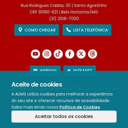
Rua Rodrigues Caldas, 30 | Santo Agostinho
CEP 30190-921 | Belo Horizonte/MG
(31) 2108-7000
COMO CHEGAR
LISTA TELEFÔNICA
WEBMAIL
INTRANET
Aceite de cookies
Este site é protegido pelo reCAPTCHA (aplicam-se sua
A ALMG utiliza cookies para melhorar a experiência
Política de Privacidade
e
Termos de Serviço
).
do seu site e oferecer recursos de acessibilidade.
Saiba mais lendo nossa
Política de Cookies
.
Termos de Uso e Política de Privacidade
Aceitar todos os cookies
Política de cookies