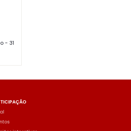
o - 31
TICIPAÇÃO
ial
ntos