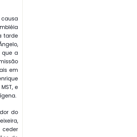
à causa
mbléia
a tarde
ngelo,
e que a
missão
rais em
nrique
 MST, e
dígena.
dor do
ixeira,
 ceder