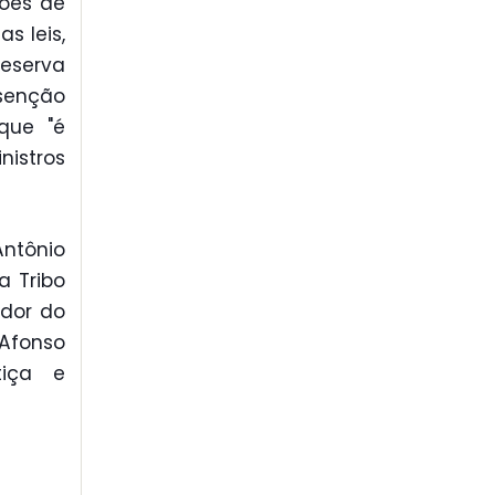
sões de
s leis,
reserva
isenção
que "é
istros
Antônio
a Tribo
ador do
 Afonso
tiça e