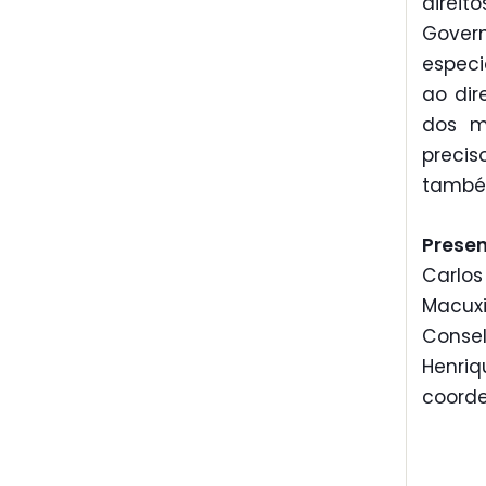
direit
Govern
especi
ao dir
dos m
preci
também
Prese
Carlos
Macuxi
Consel
Henri
coorde