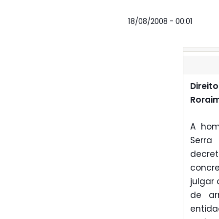
18/08/2008 - 00:01
Direi
Rorai
A hom
Serra
decret
concre
julgar
de ar
entid