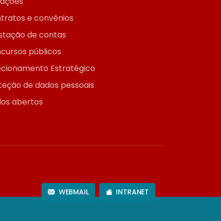
itações
tratos e convênios
stação de contas
cursos públicos
ecionamento Estratégico
teção de dados pessoais
os abertos
WEBMAIL
INTRANET