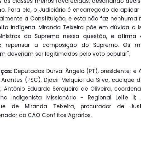
os às classes menos favorecidas, desafiando deci
o. Para ele, o Judiciário é encarregado de aplicar a
almente a Constituição, e esta não faz nenhuma 
eito indígena. Miranda Teixeira põe em dúvida a 
inistros do Supremo nessa questão, e afirma 
so repensar a composição do Supremo. Os min
 deveriam ser legitimados pelo voto popular".
nças
: Deputados Durval Ângelo (PT), presidente; e 
 Arantes (PSC). Djacir Melquior da Silva, cacique d
; Antônio Eduardo Serqueira de Oliveira, coorden
ho Indigenista Missionário - Regional Leite II;
que de Miranda Teixeira, procurador de Jus
nador do CAO Conflitos Agrários.