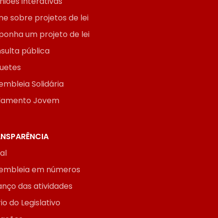
niões interativas
ne sobre projetos de lei
ponha um projeto de lei
sulta pública
uetes
embleia Solidária
lamento Jovem
NSPARÊNCIA
ial
embleia em números
anço das atividades
io do Legislativo