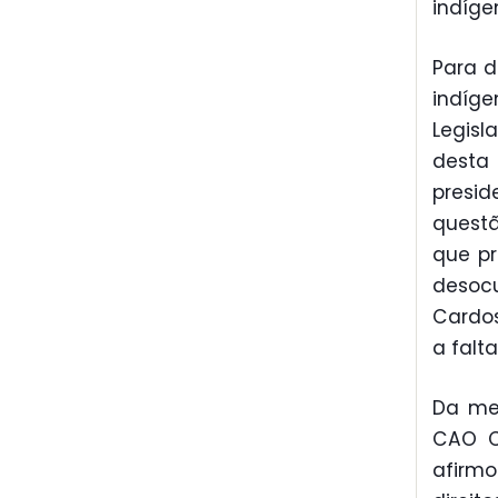
indíge
Para d
indíg
Legisl
desta
presid
quest
que pr
desoc
Cardos
a falt
Da me
CAO Co
afirm