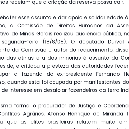
nas receiam que a criação da reserva possa cair.
ebater esse assunto e dar apoio e solidariedade 
ena, a Comissão de Direitos Humanos da Asse
ativa de Minas Gerais realizou audiência pública, n
 segunda-feira (18/8/08). O deputado Durval Â
ente da Comissão e autor do requerimento, diss
ão das etnias e a das minorias é assunto da Co
eside, e criticou a presteza das autoridades fede
upar a fazenda do ex-presidente Fernando He
o, quando esta foi ocupada por manifestantes do
a de interesse em desalojar fazendeiros da terra in
sma forma, o procurador de Justiça e Coordena
nflitos Agrários, Afonso Henrique de Miranda Te
ou que as elites brasileiras relutam muito em