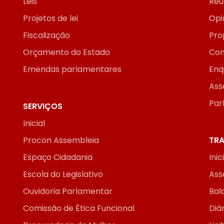
Leis
Reu
Projetos de lei
Opi
Fiscalização
Pro
Orçamento do Estado
Con
Emendas parlamentares
Enq
Ass
Par
SERVIÇOS
Inicial
Procon Assembleia
TRA
Espaço Cidadania
Inic
Escola do Legislativo
Ass
Ouvidoria Parlamentar
Bal
Comissão de Ética Funcional
Diár