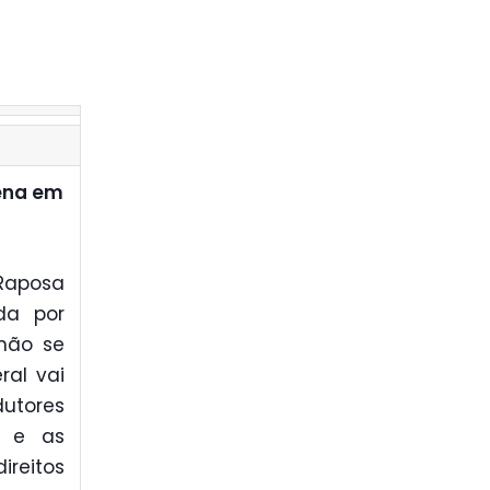
ena em
Raposa
da por
 não se
ral vai
dutores
, e as
reitos