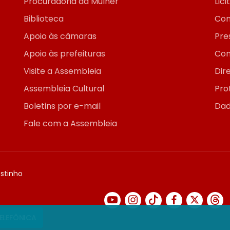
Procuradoria da Mulher
Lic
Biblioteca
Con
Apoio às câmaras
Pre
Apoio às prefeituras
Con
Visite a Assembleia
Dir
Assembleia Cultural
Pro
Boletins por e-mail
Dad
Fale com a Assembleia
ostinho
TELEFÔNICA