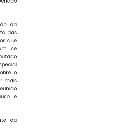
período
ção da
to das
tos que
ram se
putado
pecial
sobre o
r mais
eunião
auso e
nte da