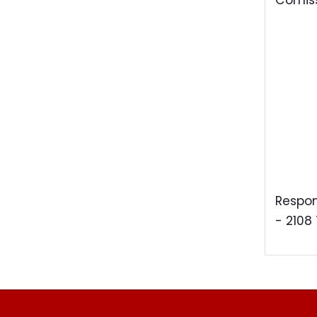
Comiss
Respon
- 2108