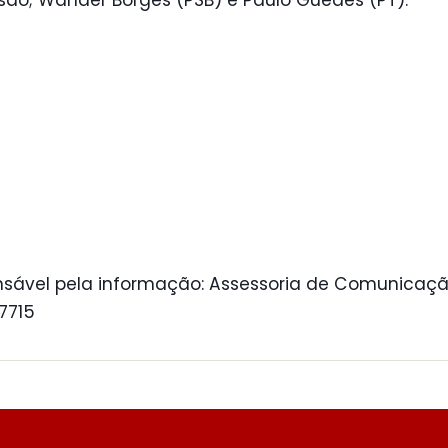
ão; Wander Borges (PSB) e Paulo Guedes (PT).
sável pela informação: Assessoria de Comunicaçã
 7715