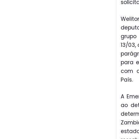
solici
Welit
deput
grupo 
13/03,
parágr
para 
com d
País.
A Emen
ao de
deter
Zambia
estad