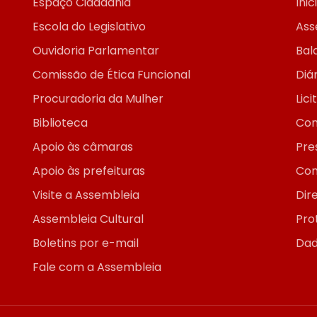
Espaço Cidadania
Inic
Escola do Legislativo
Ass
Ouvidoria Parlamentar
Bal
Comissão de Ética Funcional
Diár
Procuradoria da Mulher
Lic
Biblioteca
Con
Apoio às câmaras
Pre
Apoio às prefeituras
Con
Visite a Assembleia
Dir
Assembleia Cultural
Pro
Boletins por e-mail
Dad
Fale com a Assembleia