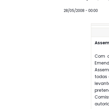
28/05/2008 - 00:00
Assemb
Com o 
Emend
Assemb
todas 
levant
prete
Comis
autor