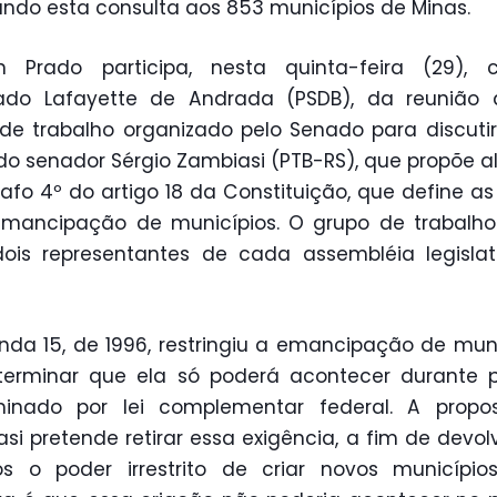
tando esta consulta aos 853 municípios de Minas.
on Prado participa, nesta quinta-feira (29),
ado Lafayette de Andrada (PSDB), da reunião
de trabalho organizado pelo Senado para discuti
 do senador Sérgio Zambiasi (PTB-RS), que propõe al
afo 4º do artigo 18 da Constituição, que define as
emancipação de municípios. O grupo de trabalho
ois representantes de cada assembléia legislat
da 15, de 1996, restringiu a emancipação de muni
terminar que ela só poderá acontecer durante p
minado por lei complementar federal. A propo
si pretende retirar essa exigência, a fim de devol
os o poder irrestrito de criar novos município