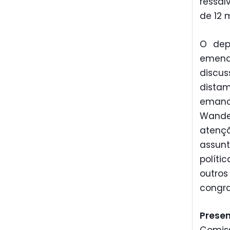
ressal
de 12 
O dep
emend
discus
dista
emanc
Wande
atençã
assun
polít
outro
congra
Prese