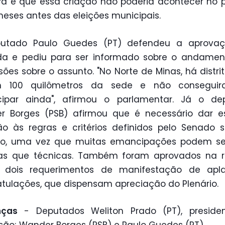
va é que essa criação não poderia acontecer no 
meses antes das eleições municipais.
utado Paulo Guedes (PT) defendeu a aprova
a e pediu para ser informado sobre o andamen
sões sobre o assunto. "No Norte de Minas, há distri
m 100 quilômetros da sede e não consegui
ipar ainda", afirmou o parlamentar. Já o de
r Borges (PSB) afirmou que é necessário dar es
o às regras e critérios definidos pelo Senado 
to, uma vez que muitas emancipações podem se
icas que técnicas. Também foram aprovados na r
s dois requerimentos de manifestação de apl
tulações, que dispensam apreciação do Plenário.
nças
- Deputados Weliton Prado (PT), preside