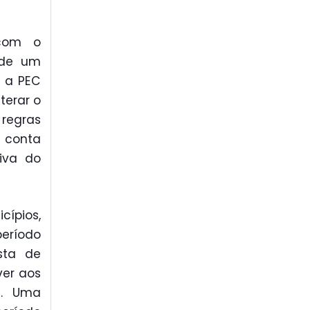
 com o
 de um
r a PEC
terar o
 regras
 conta
iva do
cípios,
eríodo
sta de
ver aos
s. Uma