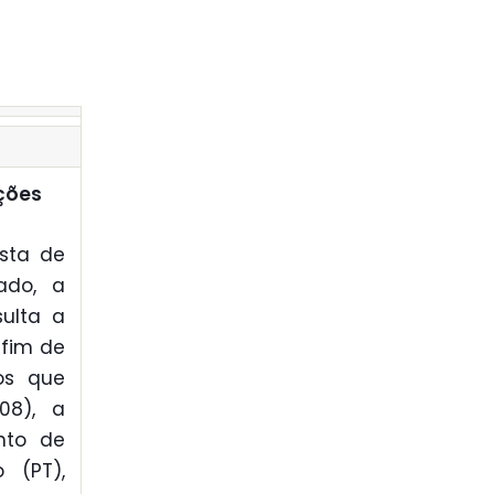
ções
osta de
ado, a
sulta a
 fim de
ros que
08), a
nto de
 (PT),