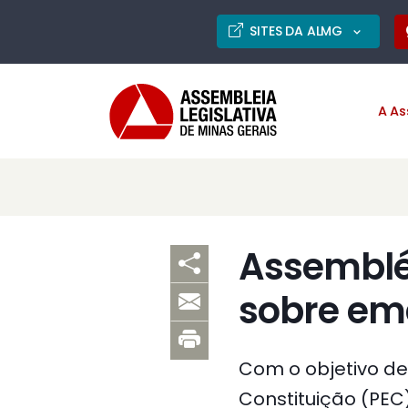
SITES DA ALMG
A As
Assembléi
sobre em
Com o objetivo de
Constituição (PEC