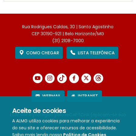
Rua Rodrigues Caldas, 30 | Santo Agostinho
CEP 30190-921 | Belo Horizonte/MG
(31) 2108-7000
COMO CHEGAR
LISTA TELEFÔNICA
WEBMAIL
INTRANET
Aceite de cookies
Este site é protegido pelo reCAPTCHA (aplicam-se sua
A ALMG utiliza cookies para melhorar a experiência
Política de Privacidade
e
Termos de Serviço
).
do seu site e oferecer recursos de acessibilidade.
Saiba mais lendo nossa
Política de Cookies
.