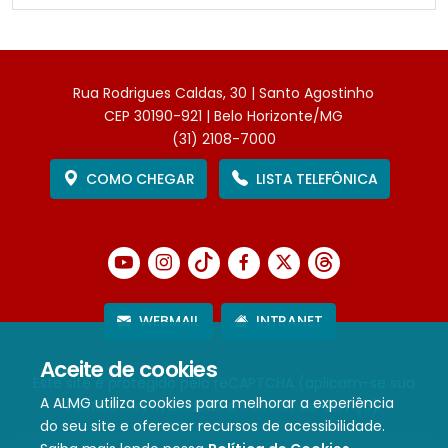
Rua Rodrigues Caldas, 30 | Santo Agostinho
CEP 30190-921 | Belo Horizonte/MG
(31) 2108-7000
COMO CHEGAR
LISTA TELEFÔNICA
WEBMAIL
INTRANET
Aceite de cookies
Este site é protegido pelo reCAPTCHA (aplicam-se sua
A ALMG utiliza cookies para melhorar a experiência
Política de Privacidade
e
Termos de Serviço
).
do seu site e oferecer recursos de acessibilidade.