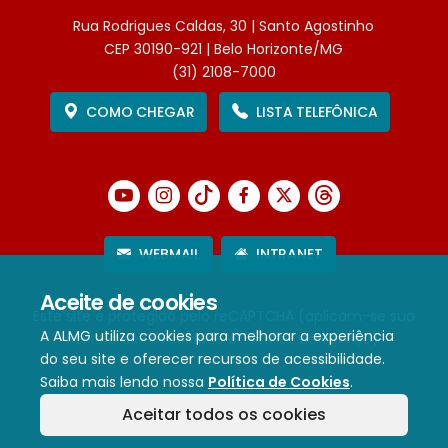
Rua Rodrigues Caldas, 30 | Santo Agostinho
CEP 30190-921 | Belo Horizonte/MG
(31) 2108-7000
COMO CHEGAR
LISTA TELEFÔNICA
WEBMAIL
INTRANET
Aceite de cookies
Este site é protegido pelo reCAPTCHA (aplicam-se sua
A ALMG utiliza cookies para melhorar a experiência
Política de Privacidade
e
Termos de Serviço
).
do seu site e oferecer recursos de acessibilidade.
Saiba mais lendo nossa
Política de Cookies
.
Termos de Uso e Política de Privacidade
Aceitar todos os cookies
Política de cookies