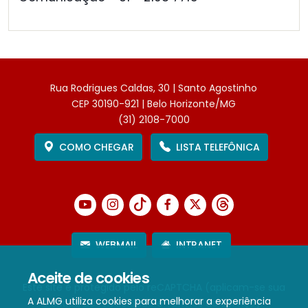
Rua Rodrigues Caldas, 30 | Santo Agostinho
CEP 30190-921 | Belo Horizonte/MG
(31) 2108-7000
COMO CHEGAR
LISTA TELEFÔNICA
WEBMAIL
INTRANET
Aceite de cookies
Este site é protegido pelo reCAPTCHA (aplicam-se sua
A ALMG utiliza cookies para melhorar a experiência
Política de Privacidade
e
Termos de Serviço
).