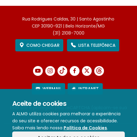
Rua Rodrigues Caldas, 30 | Santo Agostinho
CEP 30190-921 | Belo Horizonte/MG
(31) 2108-7000
COMO CHEGAR
LISTA TELEFÔNICA
WEBMAIL
INTRANET
Aceite de cookies
Este site é protegido pelo reCAPTCHA (aplicam-se sua
A ALMG utiliza cookies para melhorar a experiência
Política de Privacidade
e
Termos de Serviço
).
do seu site e oferecer recursos de acessibilidade.
Saiba mais lendo nossa
Política de Cookies
.
Termos de Uso e Política de Privacidade