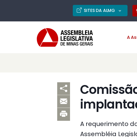
SITES DA ALMG
A As
Comissão
implanta
A requerimento d
Assembléia Legisla