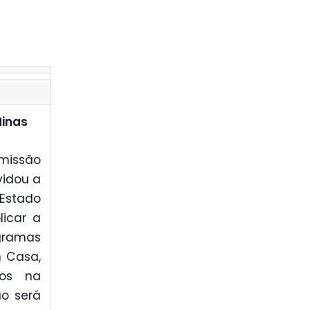
Minas
omissão
vidou a
 Estado
licar a
gramas
m Casa,
dos na
o será