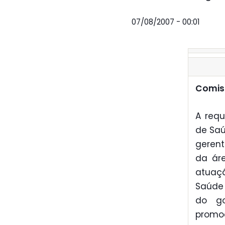
07/08/2007 - 00:01
Comiss
A requ
de Saú
gerent
da áre
atuaç
Saúde 
do go
promo