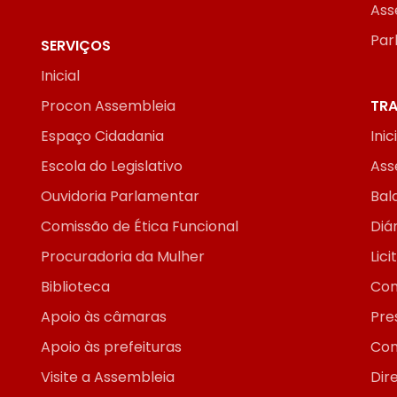
Ass
Par
SERVIÇOS
Inicial
Procon Assembleia
TRA
Espaço Cidadania
Inic
Escola do Legislativo
Ass
Ouvidoria Parlamentar
Bal
Comissão de Ética Funcional
Diár
Procuradoria da Mulher
Lic
Biblioteca
Con
Apoio às câmaras
Pre
Apoio às prefeituras
Con
Visite a Assembleia
Dir