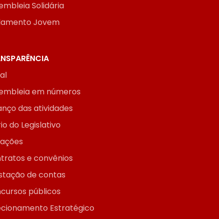
embleia Solidária
lamento Jovem
NSPARÊNCIA
ial
embleia em números
anço das atividades
io do Legislativo
itações
tratos e convênios
stação de contas
cursos públicos
ecionamento Estratégico