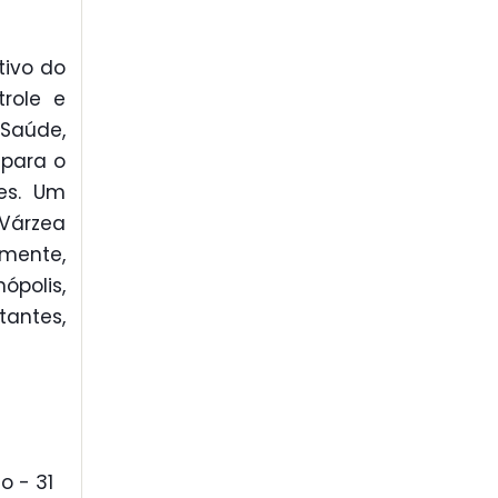
tivo do
role e
 Saúde,
 para o
es. Um
Várzea
amente,
ópolis,
tantes,
o - 31