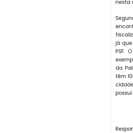
nesta 
Segund
encon
fiscal
já que
PSF. 
exemp
da Pal
têm 10
cidade
possui
Respon