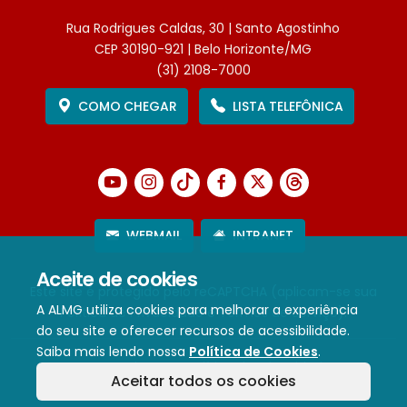
Rua Rodrigues Caldas, 30 | Santo Agostinho
CEP 30190-921 | Belo Horizonte/MG
(31) 2108-7000
COMO CHEGAR
LISTA TELEFÔNICA
WEBMAIL
INTRANET
Aceite de cookies
Este site é protegido pelo reCAPTCHA (aplicam-se sua
A ALMG utiliza cookies para melhorar a experiência
Política de Privacidade
e
Termos de Serviço
).
do seu site e oferecer recursos de acessibilidade.
Saiba mais lendo nossa
Política de Cookies
.
Termos de Uso e Política de Privacidade
Aceitar todos os cookies
Política de cookies