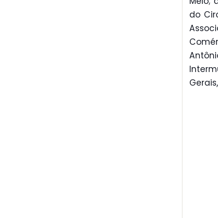
Melo; 
do Cir
Assoc
Comér
Antôn
Interm
Gerais,