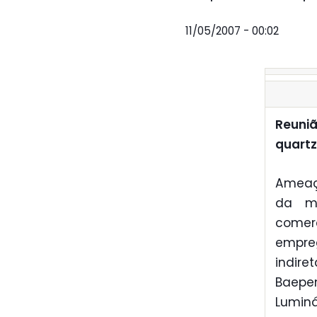
11/05/2007 - 00:02
Reuniã
quartz
Ameaça
da mi
comer
empre
indir
Baepe
Luminá