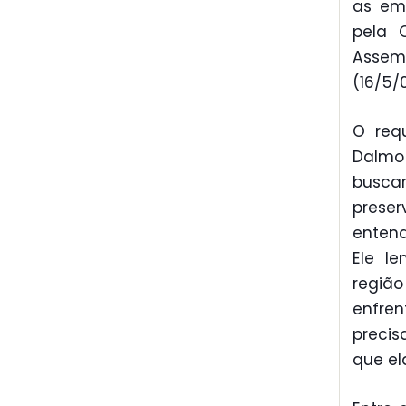
as em
pela 
Assemb
(16/5/0
O req
Dalmo 
busca
prese
entend
Ele l
regiã
enfre
precis
que el