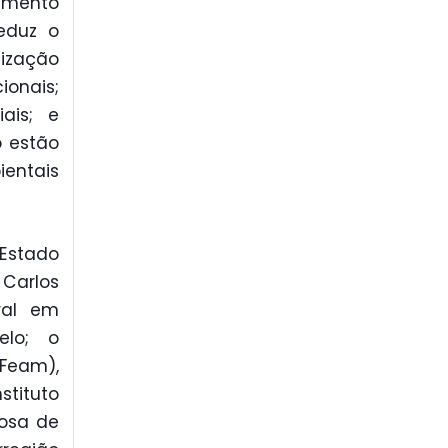
samento
reduz o
ização
onais;
ais; e
o estão
entais
 Estado
 Carlos
eral em
elo; o
Feam),
stituto
rosa de