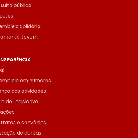
sulta pública
uetes
embleia Solidária
lamento Jovem
NSPARÊNCIA
ial
embleia em números
anço das atividades
io do Legislativo
itações
tratos e convênios
stação de contas