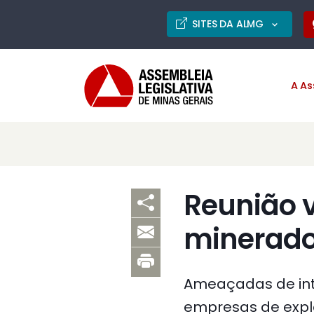
SITES DA ALMG
A As
Reunião v
minerador
Ameaçadas de int
empresas de explor