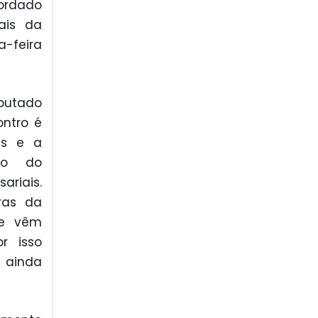
ordado
ais da
a-feira
putado
ontro é
as e a
eio do
ariais.
ras da
ue vêm
r isso
, ainda