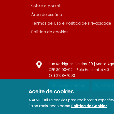
Sobre o portal
Área do usuário
Termos de Uso e Política de Privacidade
Política de cookies
Rua Rodrigues Caldas, 30 | Santo Ag
CEP 30190-921 | Belo Horizonte/MG
(31) 2108-7000
COMO CHEGAR
LISTA 
Aceite de cookies
A ALMG utiliza cookies para melhorar a experiênc
Este site é prote
Saiba mais lendo nossa
Política de Cookies
.