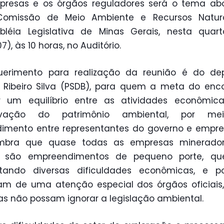
presas e os órgãos reguladores será o tema ab
Comissão de Meio Ambiente e Recursos Natur
léia Legislativa de Minas Gerais, nesta quart
7), às 10 horas, no Auditório.
uerimento para realização da reunião é do de
Ribeiro Silva (PSDB), para quem a meta do enc
r um equilíbrio entre as atividades econômic
rvação do patrimônio ambiental, por m
imento entre representantes do governo e empres
embra que quase todas as empresas minerado
o são empreendimentos de pequeno porte, q
ntando diversas dificuldades econômicas, e po
am de uma atenção especial dos órgãos oficiais
as não possam ignorar a legislação ambiental.