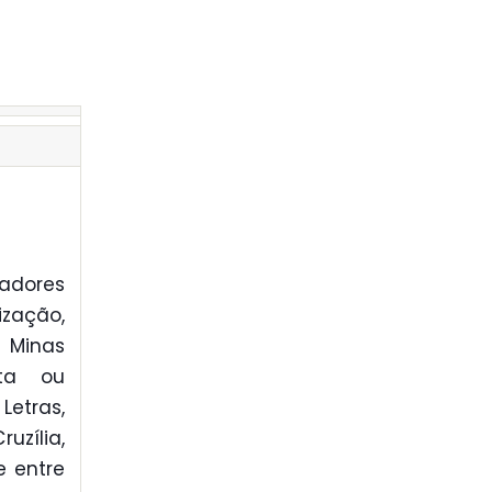
ladores
zação,
 Minas
eta ou
etras,
zília,
e entre