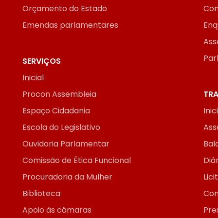
Orçamento do Estado
Con
Emendas parlamentares
Enq
Ass
Par
SERVIÇOS
Inicial
Procon Assembleia
TRA
Espaço Cidadania
Inic
Escola do Legislativo
Ass
Ouvidoria Parlamentar
Bal
Comissão de Ética Funcional
Diár
Procuradoria da Mulher
Lic
Biblioteca
Con
Apoio às câmaras
Pre