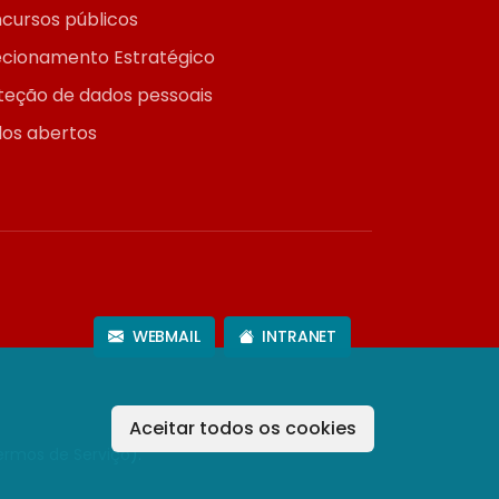
cursos públicos
ecionamento Estratégico
teção de dados pessoais
os abertos
WEBMAIL
INTRANET
Aceitar todos os cookies
ermos de Serviço
).