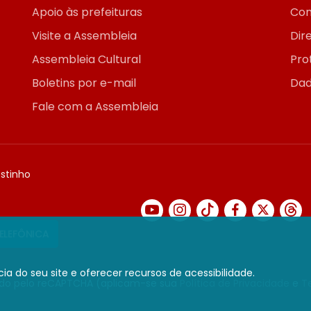
Apoio às prefeituras
Con
Visite a Assembleia
Dir
Assembleia Cultural
Pro
Boletins por e-mail
Dad
Fale com a Assembleia
ostinho
TELEFÔNICA
ia do seu site e oferecer recursos de acessibilidade.
gido pelo reCAPTCHA (aplicam-se sua
Política de Privacidade
e
T