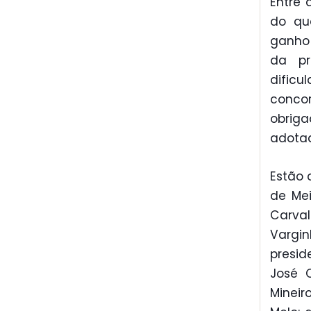
Entre 
do qua
ganho
da pr
dific
concor
obrig
adotad
Estão 
de Mei
Carval
Vargi
presi
José C
Mineir