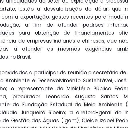
as dificuldades do setor de exploração e proces
rtzito, estão a desvalorização do dólar, que 
 com a exportação; gastos recentes para modern
odução, a fim de atender padrões internaci
uldades para obtenção de financiamentos ofici
rência de empresas indianas e chinesas, que nã
adas a atender as mesmas exigências ambi
as no Brasil.
convidados a participar da reunião o secretário de
o Ambiente e Desenvolvimento Sustentável, José
ho; o representante do Ministério Público Fed
nha, procurador Leonardo Augusto Santos M
dente da Fundação Estadual do Meio Ambiente (
láudio Junqueira Ribeiro; a diretora-geral do In
o de Gestão das Águas (Igam), Cleide Izabel Ped