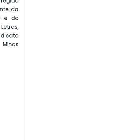
rregião
ente da
s e do
etras,
dicato
e Minas