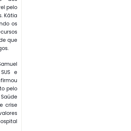
el pelo
. Kátia
indo os
cursos
 de que
gos.
Samuel
 SUS e
afirmou
to pelo
a Saúde
 crise
valores
spital