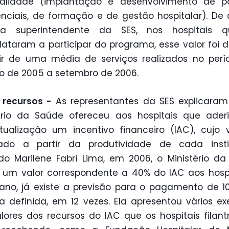
alidade (implantação e desenvolvimento de pol
enciais, de formação e de gestão hospitalar). De
 superintendente da SES, nos hospitais 
ataram a participar do programa, esse valor foi d
ir de uma média de serviços realizados no per
o de 2005 a setembro de 2006.
 recursos -
As representantes da SES explicaram
tério da Saúde ofereceu aos hospitais que ader
tualização um incentivo financeiro (IAC), cujo 
lado a partir da produtividade de cada instit
o Marilene Fabri Lima, em 2006, o Ministério d
um valor correspondente a 40% do IAC aos hospi
ano, já existe a previsão para o pagamento de 
a definida, em 12 vezes. Ela apresentou vários e
lores dos recursos do IAC que os hospitais filant