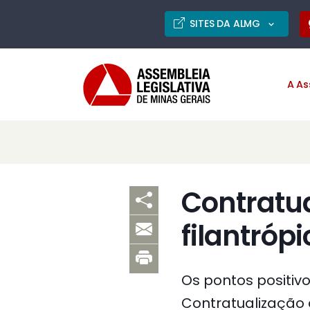
SITES DA ALMG
A As
Contratua
filantróp
Os pontos positiv
Contratualização d