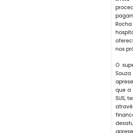
proced
pagame
Rocha 
hospi
oferec
nos pr
O sup
Souza
aprese
que a 
SUS, t
atrav
financ
desat
aprese