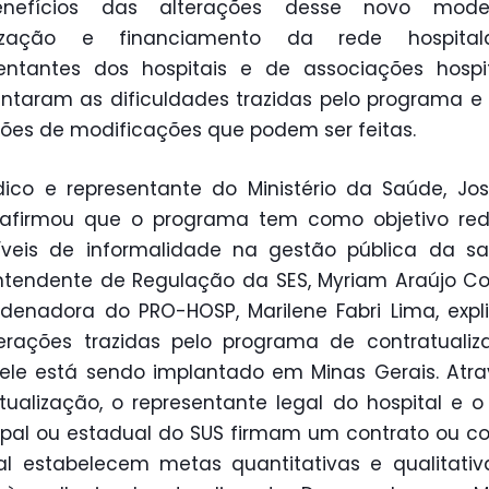
nefícios das alterações desse novo mod
ização e financiamento da rede hospital
entantes dos hospitais e de associações hospi
ntaram as dificuldades trazidas pelo programa 
ões de modificações que podem ser feitas.
co e representante do Ministério da Saúde, Jos
, afirmou que o programa tem como objetivo red
íveis de informalidade na gestão pública da s
ntendente de Regulação da SES, Myriam Araújo Co
denadora do PRO-HOSP, Marilene Fabri Lima, exp
erações trazidas pelo programa de contratuali
le está sendo implantado em Minas Gerais. Atr
tualização, o representante legal do hospital e o
pal ou estadual do SUS firmam um contrato ou c
l estabelecem metas quantitativas e qualitati