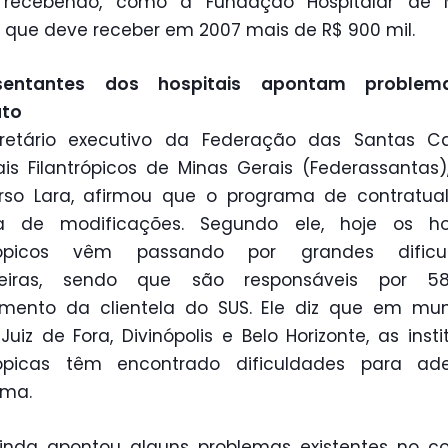
 recebendo, como a Fundação Hospitalar de 
, que deve receber em 2007 mais de R$ 900 mil.
sentantes dos hospitais apontam proble
ato
retário executivo da Federação das Santas C
ais Filantrópicos de Minas Gerais (Federassantas)
rso Lara, afirmou que o programa de contratual
sa de modificações. Segundo ele, hoje os hos
trópicos vêm passando por grandes dificu
ceiras, sendo que são responsáveis por 
mento da clientela do SUS. Ele diz que em mun
uiz de Fora, Divinópolis e Belo Horizonte, as insti
trópicas têm encontrado dificuldades para ade
ama.
inda apontou alguns problemas existentes no co