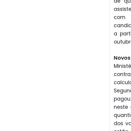
de qu
assist
com a
candid
a part
outubr
Novos
Minis
contra
calcu
Segund
pagou 
neste 
quanti
dos va