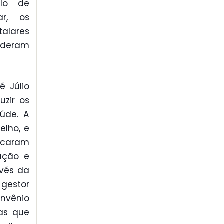
elo de
ar, os
talares
e deram
é Júlio
uzir os
aúde. A
elho, e
licaram
zação e
avés da
 gestor
onvênio
vas que