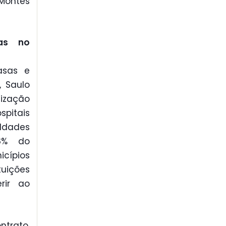
Montes
mas no
asas e
, Saulo
ização
pitais
ldades
58% do
icípios
tuições
rir ao
ntrato,