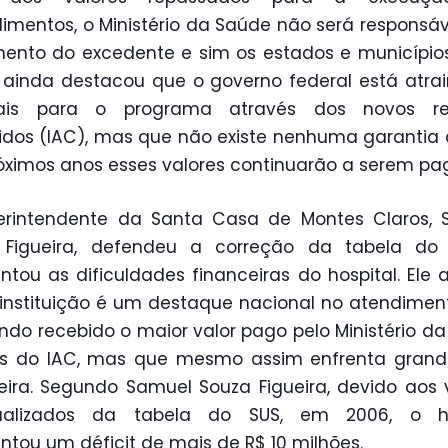
imentos, o Ministério da Saúde não será responsáv
nto do excedente e sim os estados e municípios
ainda destacou que o governo federal está atra
tais para o programa através dos novos re
idos (IAC), mas que não existe nenhuma garantia
óximos anos esses valores continuarão a serem pa
erintendente da Santa Casa de Montes Claros, 
 Figueira, defendeu a correção da tabela do
ntou as dificuldades financeiras do hospital. Ele 
instituição é um destaque nacional no atendimen
endo recebido o maior valor pago pelo Ministério d
és do IAC, mas que mesmo assim enfrenta grande
eira. Segundo Samuel Souza Figueira, devido aos 
ualizados da tabela do SUS, em 2006, o ho
ntou um déficit de mais de R$ 10 milhões.