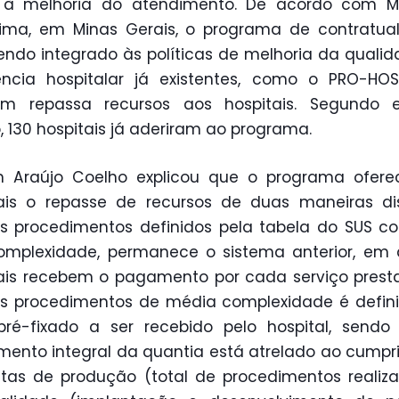
 à melhoria do atendimento. De acordo com Ma
Lima, em Minas Gerais, o programa de contratua
endo integrado às políticas de melhoria da quali
ência hospitalar já existentes, como o PRO-HO
m repassa recursos aos hospitais. Segundo e
, 130 hospitais já aderiram ao programa.
m Araújo Coelho explicou que o programa ofere
ais o repasse de recursos de duas maneiras dis
s procedimentos definidos pela tabela do SUS 
omplexidade, permanece o sistema anterior, em
ais recebem o pagamento por cada serviço prest
os procedimentos de média complexidade é defin
pré-fixado a ser recebido pelo hospital, send
mento integral da quantia está atrelado ao cump
as de produção (total de procedimentos realiz