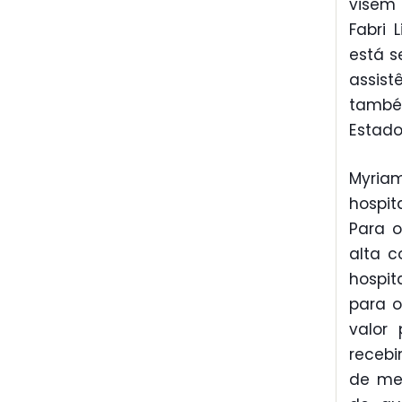
visem
Fabri 
está s
assist
també
Estado
Myria
hospit
Para o
alta c
hospit
para 
valor 
recebi
de met