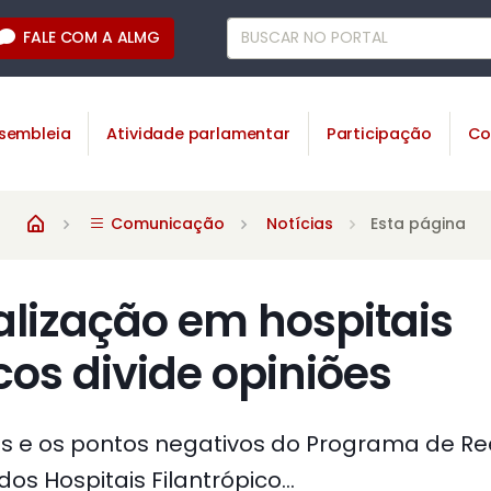
FALE COM A ALMG
sembleia
Atividade parlamentar
Participação
Co
Comunicação
Notícias
Esta página
lização em hospitais
icos divide opiniões
os e os pontos negativos do Programa de Re
os Hospitais Filantrópico...