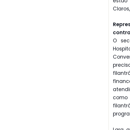
estão
Claros
Repre
contr
O sec
Hospit
Conve
preci
filan
finan
atendi
como J
filan
progr
Lara a