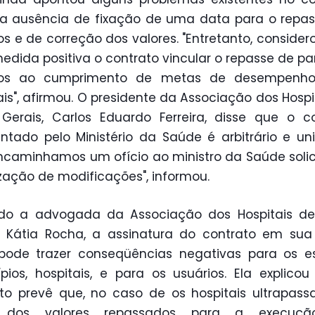
a ausência de fixação de uma data para o repas
os e de correção dos valores. "Entretanto, conside
dida positiva o contrato vincular o repasse de pa
sos ao cumprimento de metas de desempenho
ais", afirmou. O presidente da Associação dos Hospi
Gerais, Carlos Eduardo Ferreira, disse que o c
ntado pelo Ministério da Saúde é arbitrário e unil
ncaminhamos um ofício ao ministro da Saúde soli
ização de modificações", informou.
do a advogada da Associação dos Hospitais de
, Kátia Rocha, a assinatura do contrato em su
pode trazer conseqüências negativas para os e
pios, hospitais, e para os usuários. Ela explico
to prevê que, no caso de os hospitais ultrapas
e dos valores repassados para a execuç