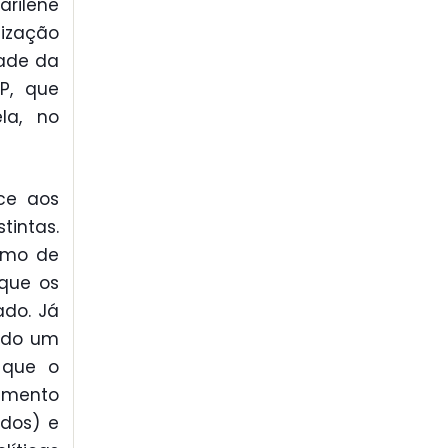
rilene
lização
dade da
SP, que
la, no
ce aos
tintas.
como de
 que os
ado. Já
ido um
o que o
rimento
ados) e