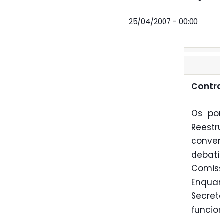
25/04/2007 - 00:00
Contra
Os po
Reestr
conve
debat
Comiss
Enqua
Secre
funcio