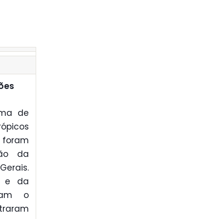
iões
ama de
rópicos
 foram
ião da
Gerais.
e e da
aram o
straram