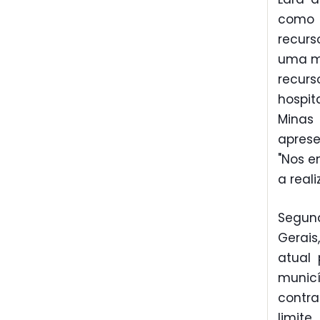
como 
recurs
uma me
recur
hospit
Minas 
aprese
"Nos e
a real
Segun
Gerais
atual 
municí
contra
limit