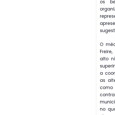
os be
organ
repres
aprese
sugest
O médi
Freire
alto n
superi
a coor
as alt
como e
contra
munici
no qua