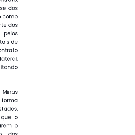
se dos
ro como
rte dos
 pelos
tais de
ontrato
ateral.
citando
 Minas
a forma
stados,
u que o
sarem o
ão dos