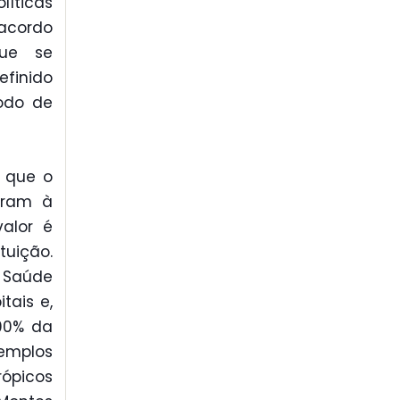
íticas
 acordo
que se
efinido
íodo de
 que o
iram à
valor é
uição.
a Saúde
tais e,
100% da
xemplos
rópicos