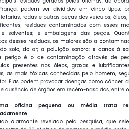
ncipais resíduos gerados pelas oficinas, de aco
 França, podem ser divididos em cinco tipos: ba
 latarias, rodas e outras peças dos veículos; óleos,
ificantes; resíduos contaminados com esses mat
s e solventes; e embalagens das peças. Quan
os desses resíduos, os maiores são a contamin
do solo, do ar; a poluição sonora; e danos à s
e perigo é o de contaminação através de pe
las presentes nos óleos, graxas e lubrificant
as, as mais tóxicas conhecidas pelo homem, se
tor. Elas podem provocar doenças como câncer, d
s e ausência de órgãos em recém-nascidos, entre o
uma oficina pequena ou média trata res
adamente
do alarmante revelado pela pesquisa, que sele