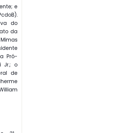
ente; e
cdoB).
iva do
cato da
 Mimas
sidente
sa Pró-
 Jr.; o
ral de
ilherme
illiam