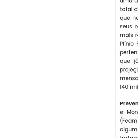
uma am
total 
que n
seus 
mais r
Plínio
perten
que já
proje
mensal
140 mil
Preve
e Mon
(Feam)
algum