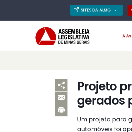
SITES DA ALMG
A As
Projeto p
gerados 
Um projeto para g
automóveis foi apr