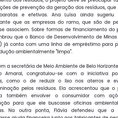
ento dos resíduos, o projeto deve se preocupar
ões de prevenção da geração dos resíduos, que
baratas e efetivas. Ana Luísa ainda sugeriu
tante que as empresas do ramo, que são de p
 se associem. Sobre formas de financiamento do p
mbrou que o Banco de Desenvolvimento de Minas
) já conta com uma linha de empréstimo para pr
dução ambientalmente "limpa".
 a secretária de Meio Ambiente de Belo Horizonte,
o Amaral, congratulou-se com a iniciativa po
os, como o de reduzir o lixo nos aterros e ev
inação pelos resíduos. Ela acrescentou que o 
ia também envolver o consumidor com aç
tação para que ele buscasse oficinas ambienta
tas. Na outra ponta, Flávia defendeu que a 
asse ajuda financeira junto aos fabricantes de peç