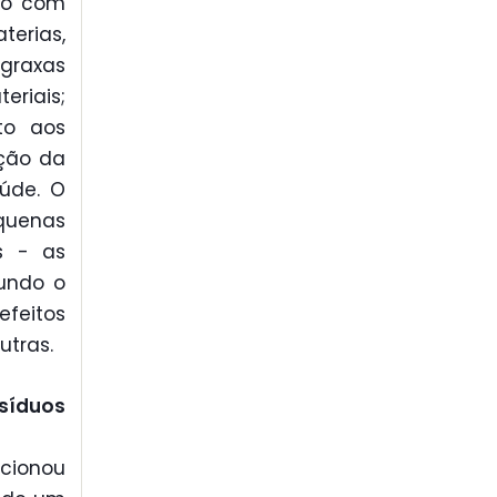
rdo com
terias,
 graxas
eriais;
to aos
ação da
aúde. O
quenas
es - as
gundo o
efeitos
utras.
íduos
cionou