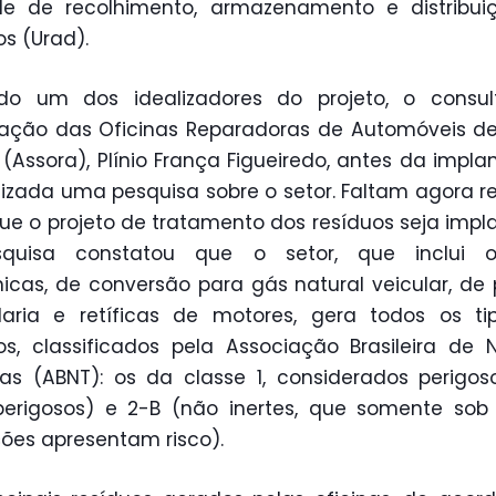
de de recolhimento, armazenamento e distribui
os (Urad).
do um dos idealizadores do projeto, o consul
ação das Oficinas Reparadoras de Automóveis d
 (Assora), Plínio França Figueiredo, antes da impla
alizada uma pesquisa sobre o setor. Faltam agora r
ue o projeto de tratamento dos resíduos seja impl
quisa constatou que o setor, que inclui of
cas, de conversão para gás natural veicular, de 
laria e retíficas de motores, gera todos os t
os, classificados pela Associação Brasileira de
as (ABNT): os da classe 1, considerados perigos
erigosos) e 2-B (não inertes, que somente sob
ões apresentam risco).