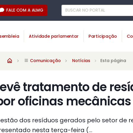
FALE COM A ALMG
sembleia
Atividade parlamentar
Participação
Co
Comunicação
Notícias
Esta página
revê tratamento de res
por oficinas mecânicas
estão dos resíduos gerados pelo setor de 
esentado nesta terça-feira (...