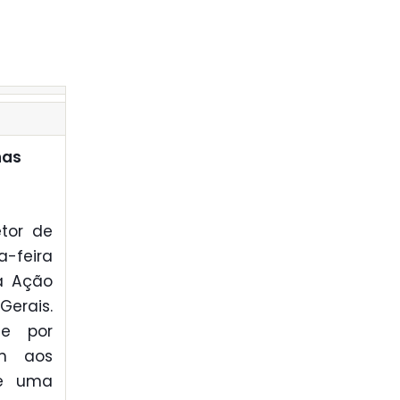
nas
tor de
-feira
a Ação
erais.
te por
am aos
de uma