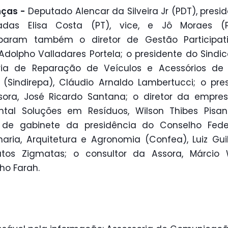
nças -
Deputado Alencar da Silveira Jr (PDT), presid
adas Elisa Costa (PT), vice, e Jô Moraes (P
ciparam também o diretor de Gestão Participat
Adolpho Valladares Portela; o presidente do Sindi
tria de Reparação de Veículos e Acessórios de
 (Sindirepa), Cláudio Arnaldo Lambertucci; o pre
ora, José Ricardo Santana; o diretor da empre
tal Soluções em Resíduos, Wilson Thibes Pisani
 de gabinete da presidência do Conselho Fede
aria, Arquitetura e Agronomia (Confea), Luiz Gu
tos Zigmatas; o consultor da Assora, Márcio W
ho Farah.