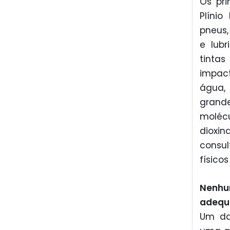
Os pri
Plínio
pneus,
e lubr
tinta
impact
água, 
grand
molécu
dioxin
consul
físico
Nenh
adequ
Um da