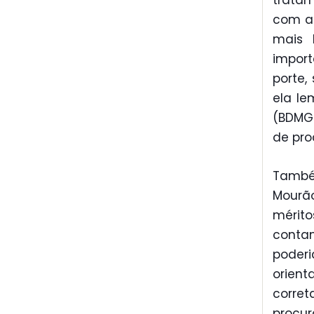
tratam
com aç
mais 
impor
porte,
ela le
(BDMG
de pro
Também
Mourã
mérit
contam
poder
orien
corre
procur