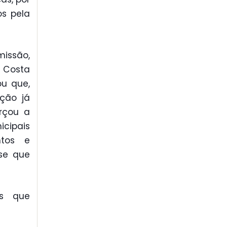
s pela
missão,
a Costa
ou que,
ação já
rçou a
cipais
ntos e
se que
es que