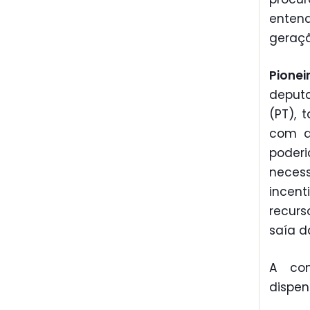
enten
geraçã
Pione
deputa
(PT), 
com a 
poder
neces
incen
recur
saía d
A com
dispen