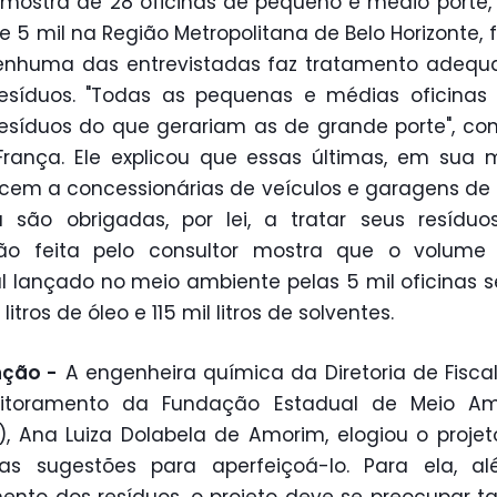
ostra de 28 oficinas de pequeno e médio porte
de 5 mil na Região Metropolitana de Belo Horizonte, f
enhuma das entrevistadas faz tratamento adequ
resíduos. "Todas as pequenas e médias oficinas
esíduos do que gerariam as de grande porte", co
 França. Ele explicou que essas últimas, em sua m
cem a concessionárias de veículos e garagens de 
 são obrigadas, por lei, a tratar seus resídu
ção feita pelo consultor mostra que o volume
 lançado no meio ambiente pelas 5 mil oficinas s
 litros de óleo e 115 mil litros de solventes.
nção -
A engenheira química da Diretoria de Fisca
itoramento da Fundação Estadual de Meio Am
, Ana Luiza Dolabela de Amorim, elogiou o projet
as sugestões para aperfeiçoá-lo. Para ela, a