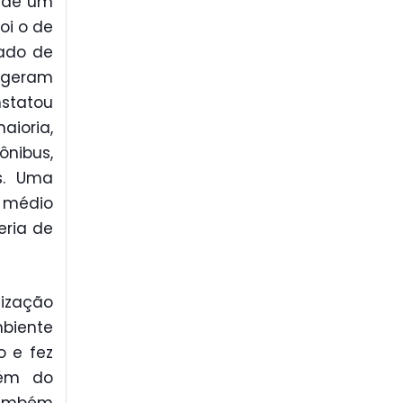
, de um
oi o de
ado de
 geram
nstatou
aioria,
ônibus,
os. Uma
 médio
eria de
lização
biente
o e fez
lém do