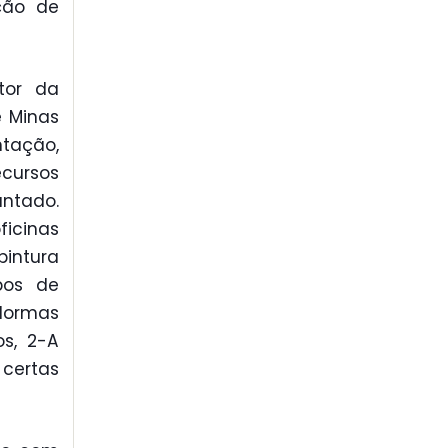
ção de
tor da
e Minas
ntação,
ecursos
antado.
icinas
pintura
ipos de
 Normas
os, 2-A
 certas