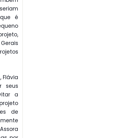
 também
 seriam
 que é
equeno
rojeto,
 Gerais
ojetos
 Flávia
r seus
itar a
projeto
ões de
lmente
Assora
as, por