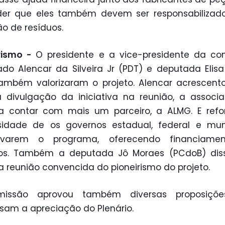
der que eles também devem ser responsabilizado
o de resíduos.
irismo -
O presidente e a vice-presidente da co
do Alencar da Silveira Jr (PDT) e deputada Elis
também valorizaram o projeto. Alencar acrescent
divulgação da iniciativa na reunião, a associ
ia contar com mais um parceiro, a ALMG. E refo
sidade de os governos estadual, federal e muni
tivarem o programa, oferecendo financiame
sos. Também a deputada Jô Moraes (PCdoB) dis
a reunião convencida do pioneirismo do projeto.
issão aprovou também diversas proposiçõ
sam a apreciação do Plenário.