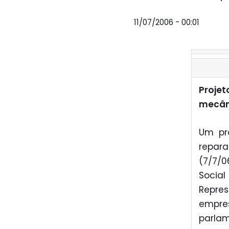
11/07/2006 - 00:01
Projet
mecân
Um pr
repar
(7/7/
Socia
Repre
empre
parla