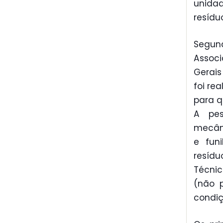
unida
resídu
Segun
Associ
Gerais
foi re
para q
A pes
mecâni
e funi
resídu
Técnic
(não p
condiç