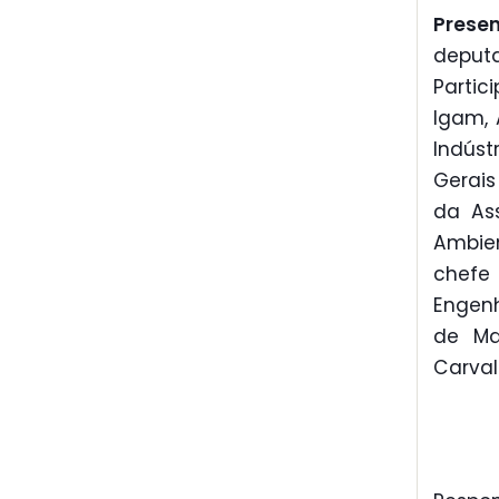
Prese
deput
Parti
Igam, 
Indús
Gerais
da Ass
Ambien
chefe
Engenh
de Ma
Carval