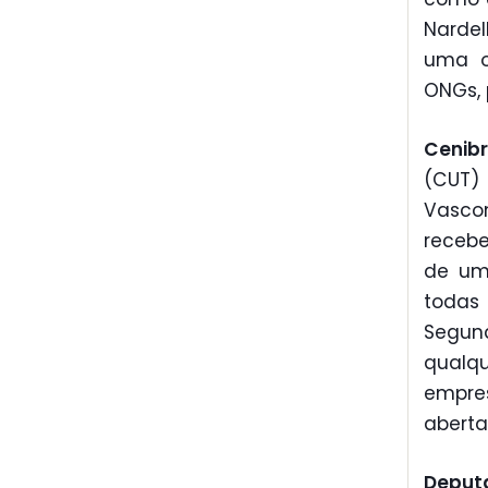
Nardel
uma o
ONGs, 
Cenib
(CUT)
Vasco
receb
de um
todas
Segun
qualq
empres
aberta
Deput