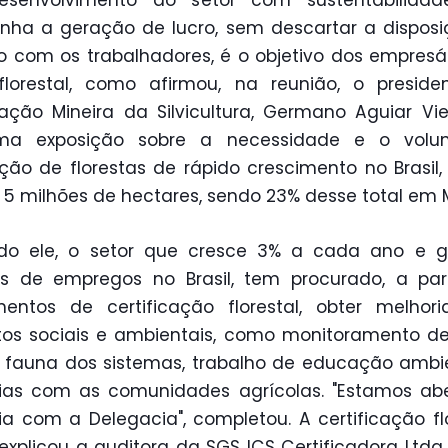
senvolvimento do setor com sustentabilidad
ha a geração de lucro, sem descartar a dispos
o com os trabalhadores, é o objetivo dos empresá
florestal, como afirmou, na reunião, o presid
ação Mineira da Silvicultura, Germano Aguiar Viei
ma exposição sobre a necessidade e o vol
ção de florestas de rápido crescimento no Brasil,
 5 milhões de hectares, sendo 23% desse total em 
do ele, o setor que cresce 3% a cada ano e ge
s de empregos no Brasil, tem procurado, a par
mentos de certificação florestal, obter melhor
os sociais e ambientais, como monitoramento d
e fauna dos sistemas, trabalho de educação ambi
ias com as comunidades agrícolas. "Estamos ab
ia com a Delegacia", completou. A certificação flo
xplicou a auditora da SGS ICS Certificadora Ltda.