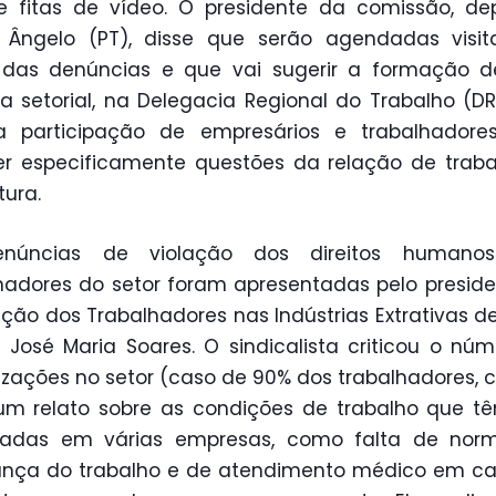
e fitas de vídeo. O presidente da comissão, d
l Ângelo (PT), disse que serão agendadas visit
s das denúncias e que vai sugerir a formação 
 setorial, na Delegacia Regional do Trabalho (D
 participação de empresários e trabalhadores
r especificamente questões da relação de trab
ltura.
núncias de violação dos direitos humano
hadores do setor foram apresentadas pelo presid
ção dos Trabalhadores nas Indústrias Extrativas d
, José Maria Soares. O sindicalista criticou o nú
rizações no setor (caso de 90% dos trabalhadores, 
um relato sobre as condições de trabalho que t
vadas em várias empresas, como falta de nor
ança do trabalho e de atendimento médico em ca