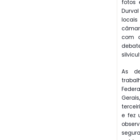
fotos 
Durva
locai
câmara
com a
debate
silvicu
As de
trabal
Federa
Gerais
tercei
e fez 
obser
segur