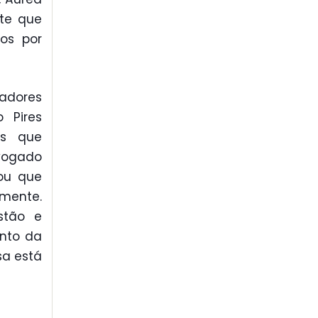
nte que
os por
adores
 Pires
as que
vogado
ou que
mente.
stão e
nto da
sa está