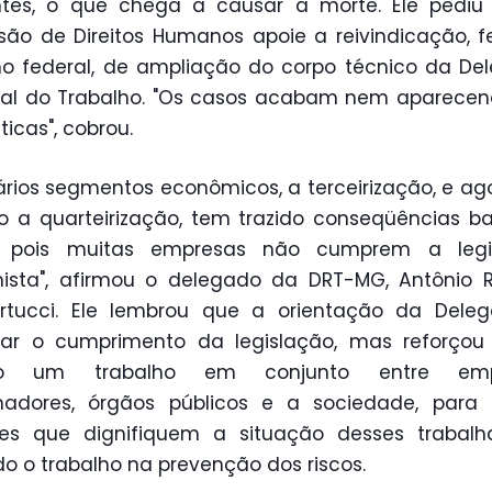
ntes, o que chega a causar a morte. Ele pediu
ão de Direitos Humanos apoie a reivindicação, f
o federal, de ampliação do corpo técnico da De
nal do Trabalho. "Os casos acabam nem aparecen
ticas", cobrou.
ários segmentos econômicos, a terceirização, e ag
a quarteirização, tem trazido conseqüências b
s, pois muitas empresas não cumprem a legi
hista", afirmou o delegado da DRT-MG, Antônio 
rtucci. Ele lembrou que a orientação da Deleg
izar o cumprimento da legislação, mas reforço
iso um trabalho em conjunto entre empr
lhadores, órgãos públicos e a sociedade, para 
ões que dignifiquem a situação desses trabalha
o o trabalho na prevenção dos riscos.