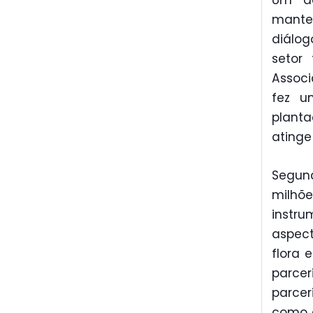
Um de
manten
diálog
setor 
Associ
fez u
planta
atinge
Segun
milhõe
instru
aspect
flora 
parcer
parcer
como e