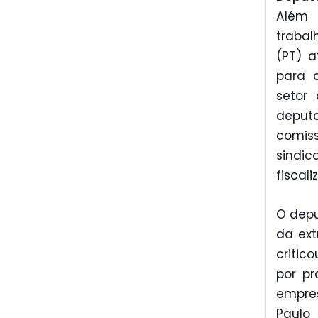
Além 
traba
(PT) 
para d
setor
deputa
comis
sindi
fiscali
O depu
da ext
critic
por pr
empres
Paulo