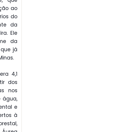
e, que
ição ao
rios do
ente da
ra. Ele
ume da
 que já
Minas.
ra 4,1
tir dos
ias nos
e água,
ental e
ertos à
restal,
, Áurea