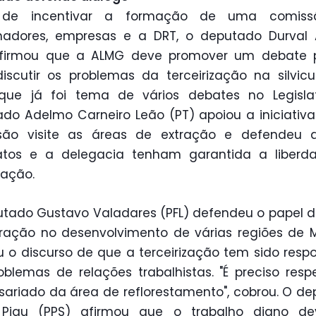
de incentivar a formação de uma comis
lhadores, empresas e a DRT, o deputado Durval 
afirmou que a ALMG deve promover um debate p
iscutir os problemas da terceirização na silvicu
 que já foi tema de vários debates no Legislat
do Adelmo Carneiro Leão (PT) apoiou a iniciativ
são visite as áreas de extração e defendeu 
catos e a delegacia tenham garantida a liberd
zação.
tado Gustavo Valadares (PFL) defendeu o papel d
ração no desenvolvimento de várias regiões de 
ou o discurso de que a terceirização tem sido resp
oblemas de relações trabalhistas. "É preciso resp
ariado da área de reflorestamento", cobrou. O d
 Piau (PPS) afirmou que o trabalho digno de