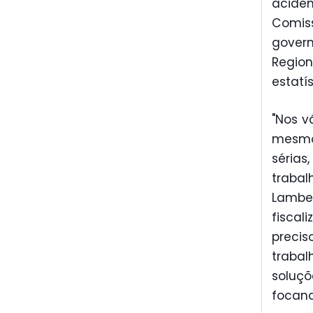
acide
Comiss
govern
Regio
estatís
"Nos v
mesmo 
séria
trabal
Lambe
fiscal
prec
traba
soluç
focand