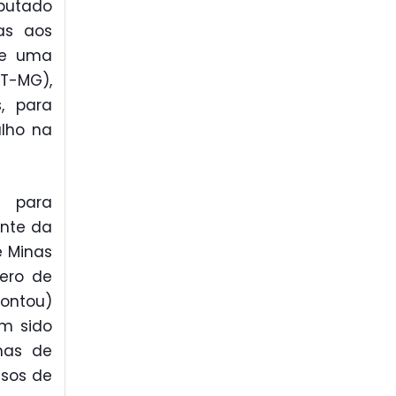
eputado
as aos
de uma
RT-MG),
, para
alho na
s para
ente da
e Minas
mero de
contou)
êm sido
mas de
sos de