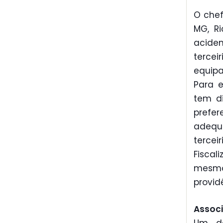
O che
MG, Ri
acide
tercei
equip
Para e
tem di
prefe
adequ
terce
Fiscal
mesmo
provid
Associ