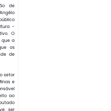
são de
Angêlo
úblico
ltura -
ivo. O
a que a
que os
ade de
o setor
Minas e
onsável
eito ao
eputado
ve ser