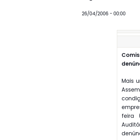
26/04/2006 - 00:00
Comiss
denún
Mais 
Assem
condi
empres
feira 
Audit
denún