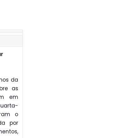
ar
nos da
bre as
uam em
quarta-
taram o
da por
entos,