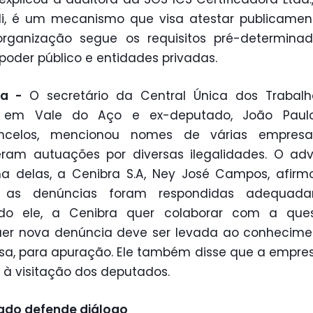
li, é um mecanismo que visa atestar publicame
rganização segue os requisitos pré-determinad
poder público e entidades privadas.
ra -
O secretário da Central Única dos Trabalh
 em Vale do Aço e ex-deputado, João Paulo
ncelos, mencionou nomes de várias empres
eram autuações por diversas ilegalidades. O ad
a delas, a Cenibra S.A, Ney José Campos, afirm
 as denúncias foram respondidas adequada
do ele, a Cenibra quer colaborar com a que
uer nova denúncia deve ser levada ao conhecime
a, para apuração. Ele também disse que a empre
 à visitação dos deputados.
ado defende diálogo