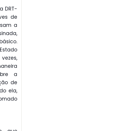
a DRT-
aves de
usam a
sinada,
ásico.
 Estado
 vezes,
aneira
obre a
ção de
do ela,
tomado