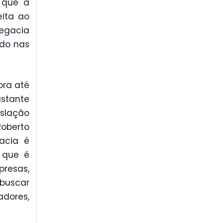
 que a
eita ao
legacia
do nas
ora até
astante
slação
Roberto
acia é
u que é
esas,
buscar
dores,