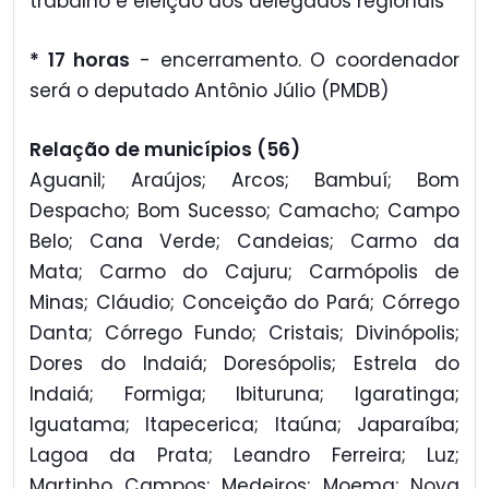
trabalho e eleição dos delegados regionais
* 17 horas
- encerramento. O coordenador
será o deputado Antônio Júlio (PMDB)
Relação de municípios (56)
Aguanil; Araújos; Arcos; Bambuí; Bom
Despacho; Bom Sucesso; Camacho; Campo
Belo; Cana Verde; Candeias; Carmo da
Mata; Carmo do Cajuru; Carmópolis de
Minas; Cláudio; Conceição do Pará; Córrego
Danta; Córrego Fundo; Cristais; Divinópolis;
Dores do Indaiá; Doresópolis; Estrela do
Indaiá; Formiga; Ibituruna; Igaratinga;
Iguatama; Itapecerica; Itaúna; Japaraíba;
Lagoa da Prata; Leandro Ferreira; Luz;
Martinho Campos; Medeiros; Moema; Nova