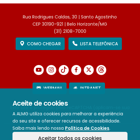
Rua Rodrigues Caldas, 30 | Santo Agostinho
CEP 30190-921 | Belo Horizonte/MG
(31) 2108-7000
COMO CHEGAR
LISTA TELEFÔNICA
WEBMAIL
INTRANET
Aceite de cookies
Este site é protegido pelo reCAPTCHA (aplicam-se sua
A ALMG utiliza cookies para melhorar a experiência
Política de Privacidade
e
Termos de Serviço
).
do seu site e oferecer recursos de acessibilidade.
Saiba mais lendo nossa
Política de Cookies
.
Termos de Uso e Política de Privacidade
Aceitar todos os cookies