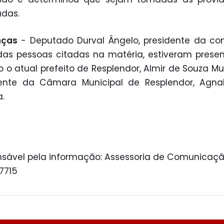
adas.
nças
- Deputado Durval Ângelo, presidente da co
as pessoas citadas na matéria, estiveram prese
o o atual prefeito de Resplendor, Almir de Souza Mun
dente da Câmara Municipal de Resplendor, Agna
a.
sável pela informação: Assessoria de Comunicaçã
 7715