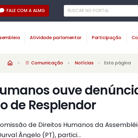
FALE COM A ALMG
sembleia
Atividade parlamentar
Participação
Co
Comunicação
Notícias
Esta página
 Humanos ouve denúnci
o de Resplendor
omissão de Direitos Humanos da Assembléia
val Ângelo (PT), partici...