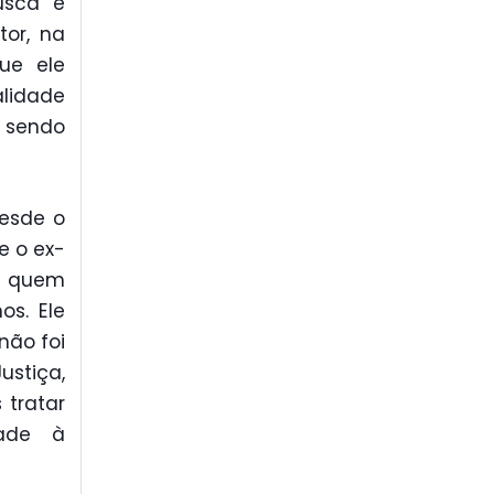
usca e
or, na
ue ele
lidade
m sendo
esde o
e o ex-
i quem
s. Ele
não foi
ustiça,
 tratar
dade à