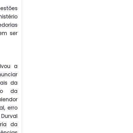
estões
istério
dorias
em ser
ivou a
unciar
ais da
ção da
lendor
l, erro
 Durval
ria da
ências