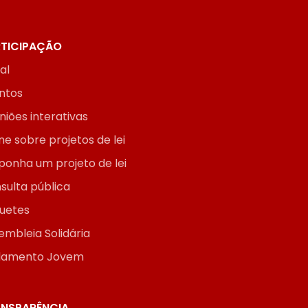
TICIPAÇÃO
ial
ntos
niões interativas
ne sobre projetos de lei
ponha um projeto de lei
sulta pública
uetes
embleia Solidária
lamento Jovem
NSPARÊNCIA