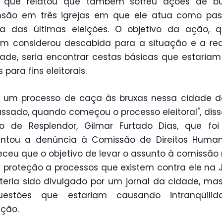
, que relatou que também sofreu ações de b
nsão em três igrejas em que ele atua como past
ra das últimas eleições. O objetivo da ação, q
m considerou descabida para a situação e a rea
ade, seria encontrar cestas básicas que estaria
para fins eleitorais.
s um processo de caça às bruxas nessa cidade d
ssado, quando começou o processo eleitoral", diss
ito de Resplendor, Gilmar Furtado Dias, que fo
entou a denúncia à Comissão de Direitos Humano
eceu que o objetivo de levar o assunto à comissão 
 proteção a processos que existem contra ele na J
eria sido divulgado por um jornal da cidade, mas
estões que estariam causando intranqüili
ção.