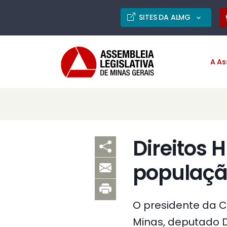
SITES DA ALMG
A As
Direitos
populaçã
O presidente da C
Minas, deputado Dur