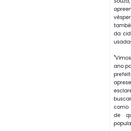
Souza
apree
véspe
també
da cid
usadas 
"Vimo
ano pa
prefe
apres
esclar
buscar
como t
de qu
popula