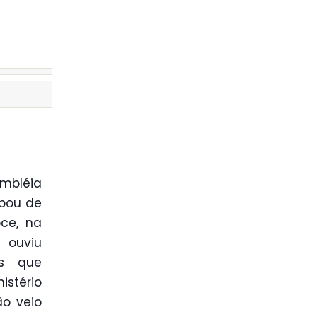
embléia
ipou de
oce, na
 ouviu
os que
stério
ão veio