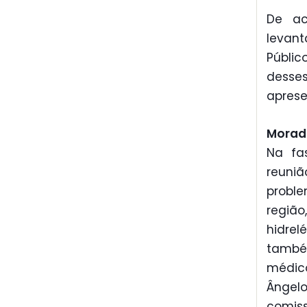
De ac
levant
Públi
desse
aprese
Morad
Na fa
reuni
probl
regiã
hidre
também
médico
Ângel
comis