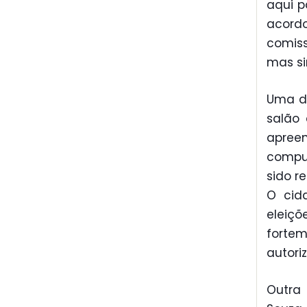
aqui p
acord
comis
mas si
Uma da
salão 
apree
compu
sido r
O cida
eleiç
forte
autori
Outra