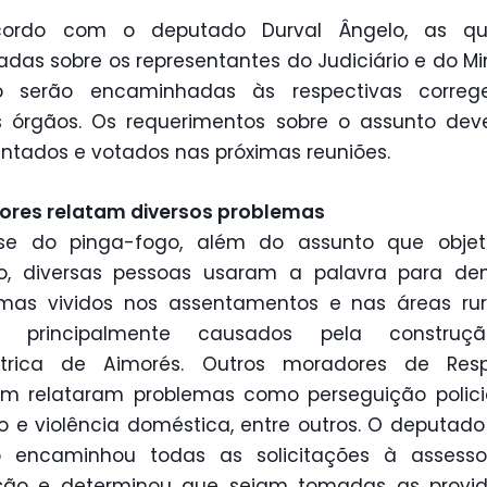
ordo com o deputado Durval Ângelo, as qu
adas sobre os representantes do Judiciário e do Min
co serão encaminhadas às respectivas correge
s órgãos. Os requerimentos sobre o assunto dev
ntados e votados nas próximas reuniões.
ores relatam diversos problemas
se do pinga-fogo, além do assunto que objet
ão, diversas pessoas usaram a palavra para den
emas vividos nos assentamentos e nas áreas rur
o, principalmente causados pela constru
létrica de Aimorés. Outros moradores de Resp
 relataram problemas como perseguição policia
 e violência doméstica, entre outros. O deputado
o encaminhou todas as solicitações à assesso
são e determinou que sejam tomadas as provid