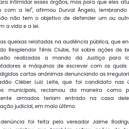
ara intimidar esses órgãos, mas para que eles a
o com a lei", afirmou Durval Ângelo, lembrando
são não tem o objetivo de defender um ou outro
m a vida e a lei.
s queixas relatadas na audiência pública, que e
do Resplendor Tênis Clube, foi sobre ações de 
nsão realizadas a mando da Justiça para loc
tadores e máquinas de escrever com os quais 
edigidas cartas anônimas denunciando as irregular
dão Cléber Luiz Leite, que foi candidato nas 
ões municipais, reclamou da maneira como pol
mente armados teriam entrado na casa del
zação judicial, em maio último.
 denúncia foi feita pelo vereador Jaime Rodrig