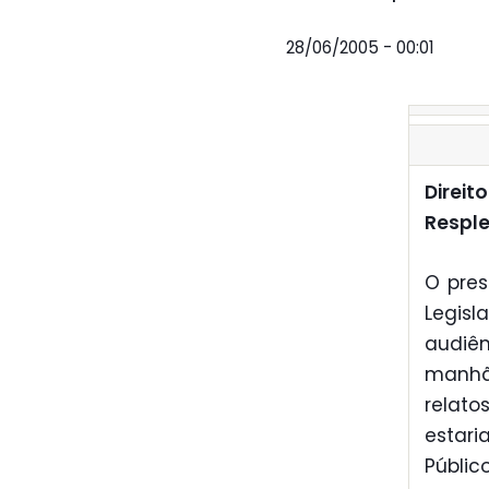
28/06/2005 - 00:01
Direit
Respl
O pres
Legisl
audiên
manhã
relat
estar
Públic