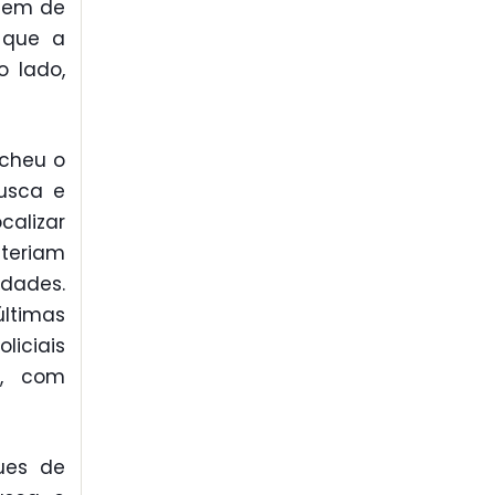
tuem de
 que a
 lado,
ncheu o
busca e
alizar
teriam
idades.
últimas
iciais
e, com
ues de