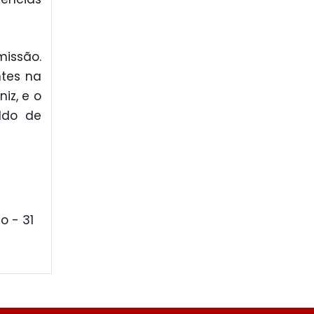
missão.
ntes na
iz, e o
ldo de
o - 31