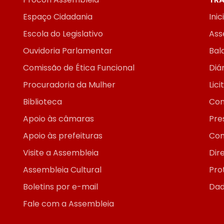
Espaço Cidadania
Inic
Escola do Legislativo
Ass
Ouvidoria Parlamentar
Bal
Comissão de Ética Funcional
Diár
Procuradoria da Mulher
Lic
Biblioteca
Con
Apoio às câmaras
Pre
Apoio às prefeituras
Con
Visite a Assembleia
Dir
Assembleia Cultural
Pro
Boletins por e-mail
Dad
Fale com a Assembleia