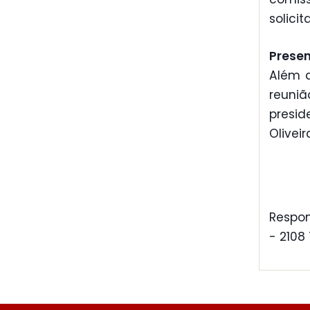
solicit
Prese
Além d
reuniã
presi
Oliveir
Respon
- 2108