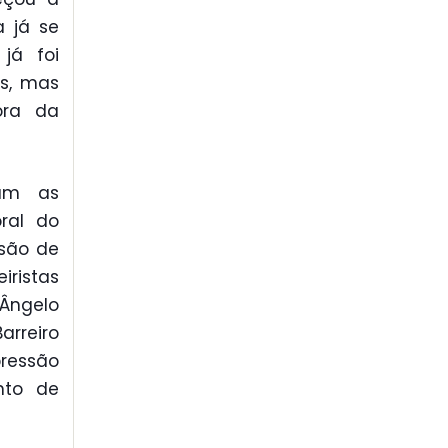
a já se
já foi
es, mas
ora da
ram as
ral do
ssão de
iristas
Ângelo
arreiro
pressão
nto de