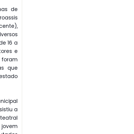
enas de
oassis
cente),
iversos
de 16 a
tores e
 foram
as que
restado
nicipal
istiu a
teatral
 jovem