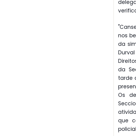
delega
verifi
"Canse
nos be
da sim
Durva
Direit
da Sec
tarde 
presen
Os de
Seccio
ativid
que c
policia