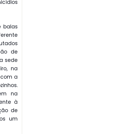
icídios
e balas
ferente
putados
são de
va sede
iro, na
u com a
zinhos.
gem na
mente à
ação de
nos um