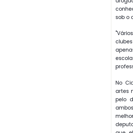
droga
conhe
sob o 
"Vário
clubes
apena
escol
profess
No Ci
artes 
pelo d
ambos
melho
deputa
que e