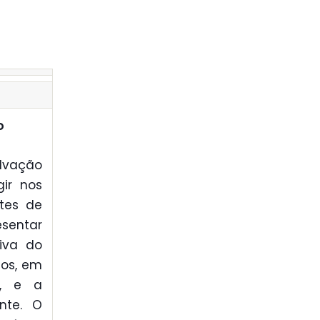
o
alvação
ir nos
tes de
sentar
tiva do
tos, em
s, e a
nte. O