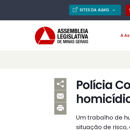
SITES DA ALMG
A As
Polícia 
homicídio
Um trabalho de hu
situação de risco, 