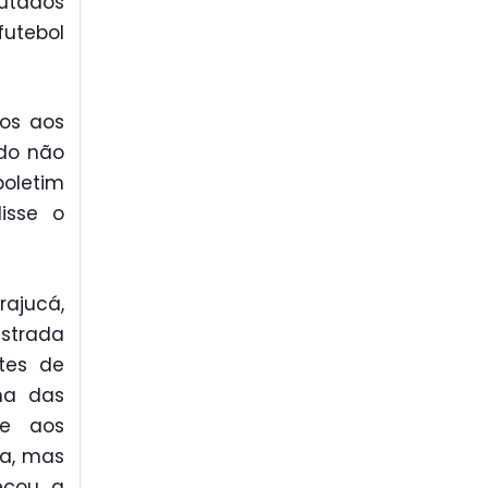
utados
utebol
dos aos
ndo não
oletim
isse o
ajucá,
istrada
ntes de
ma das
se aos
ga, mas
eçou a