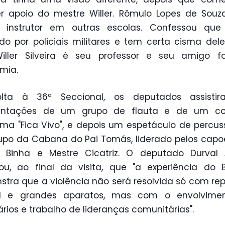
r apoio do mestre Willer. Rômulo Lopes de Souz
u instrutor em outras escolas. Confessou que 
do por policiais militares e tem certa cisma del
iller Silveira é seu professor e seu amigo f
mia.
lta à 36ª Seccional, os deputados assisti
entações de um grupo de flauta e de um co
ma "Fica Vivo", e depois um espetáculo de percu
po da Cabana do Pai Tomás, liderado pelos capoe
e Binha e Mestre Cicatriz. O deputado Durval 
ou, ao final da visita, que "a experiência do B
tra que a violência não será resolvida só com re
ial e grandes aparatos, mas com o envolvime
ários e trabalho de lideranças comunitárias".