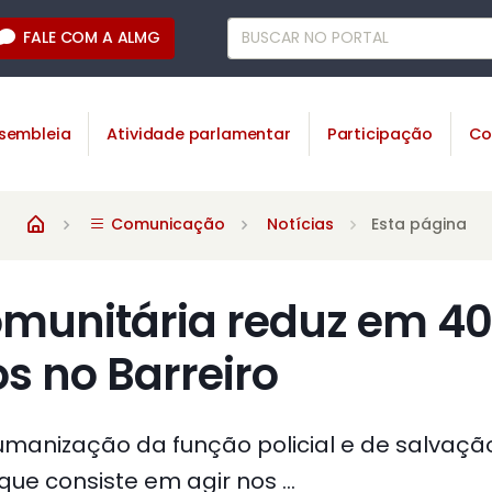
FALE COM A ALMG
sembleia
Atividade parlamentar
Participação
Co
Comunicação
Notícias
Esta página
Comunitária reduz em 4
s no Barreiro
manização da função policial e de salvaçã
que consiste em agir nos ...