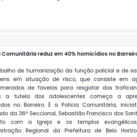
a Comunitária reduz em 40% homicídios no Barreir
balho de humanização da função policial e de s
vens em situação de risco, que consiste em ag
omerados de favelas para resgatar dos trafican
s a tutela dos adolescentes começa a apre
ados no Barreiro. É a Polícia Comunitária, inicia
do da 36ª Seccional, Sebastião Francisco dos San
nto com a Igreja e os templos evangélico
istração Regional da Prefeitura de Belo Horizo