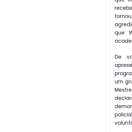
recebe
torno
agredi
que W
acade
De vo
apres
progra
um gru
Mestr
declar
demons
polic
volunt