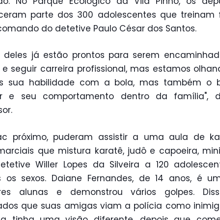
do. No Parque Ecológico da Vila Pinho, os dep
ceram parte dos 300 adolescentes que treinam f
comando do detetive Paulo César dos Santos.
s deles já estão prontos para serem encaminha
 e seguir carreira profissional, mas estamos olha
s sua habilidade com a bola, mas também o b
ar e seu comportamento dentro da família", d
or.
ac próximo, puderam assistir a uma aula de kar
marciais que mistura karatê, judô e capoeira, min
etetive Willer Lopes da Silveira a 120 adolesce
 os sexos. Daiane Fernandes, de 14 anos, é u
res alunas e demonstrou vários golpes. Dis
dos que suas amigas viam a polícia como inimi
la tinha uma visão diferente, depois que com