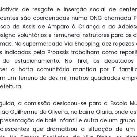
ciativas de resgate e inserção social de cent
scentes são coordenadas numa ONG chamada Pr
isco de Assis de Amparo à Criança e ao Adoles
signa voluntários e remunera instrutores para os d
mas. No supermercado Via Shopping, dez rapazes 
s indicados pela Proassis trabalham como reposi
s do estacionamento. No Tirol, os deputados
cer a horta comunitária mantida por 11 famíli
am um terreno de dez mil metros quadrados emp
efeitura.
uida, a comissão deslocou-se para a Escola Mu
ião Guilherme de Oliveira, no bairro Olaria, onde ass
resentação de balé infantil e outra de um grupo 
olescentes que dramatizou a situação de um