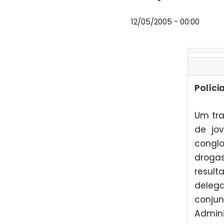
12/05/2005 - 00:00
Políci
Um tra
de jo
congl
droga
result
delega
conju
Admin