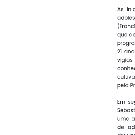
As ini
adole
(Franc
que de
progra
21 ano
vigia
conhe
cultiv
pela Pr
Em seg
Sebast
uma ap
de ad