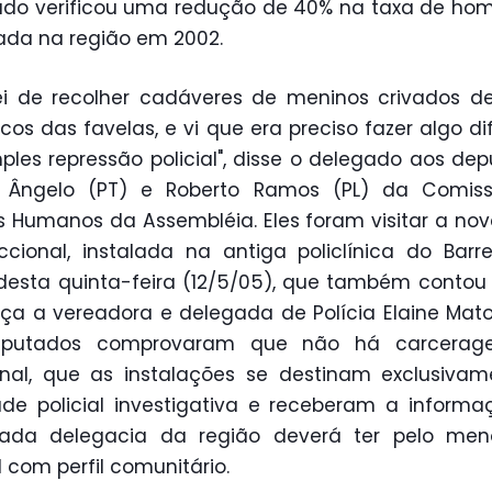
do verificou uma redução de 40% na taxa de hom
cada na região em 2002.
i de recolher cadáveres de meninos crivados d
cos das favelas, e vi que era preciso fazer algo di
ples repressão policial", disse o delegado aos de
l Ângelo (PT) e Roberto Ramos (PL) da Comis
os Humanos da Assembléia. Eles foram visitar a no
cional, instalada na antiga policlínica do Barre
desta quinta-feira (12/5/05), que também conto
ça a vereadora e delegada de Polícia Elaine Mato
putados comprovaram que não há carcera
nal, que as instalações se destinam exclusiva
ade policial investigativa e receberam a inform
ada delegacia da região deverá ter pelo me
l com perfil comunitário.