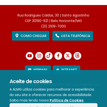
Rua Rodrigues Caldas, 30 | Santo Agostinho
CEP 30190-921 | Belo Horizonte/MG
(31) 2108-7000
COMO CHEGAR
LISTA TELEFÔNICA
WEBMAIL
INTRANET
Aceite de cookies
Este site é protegido pelo reCAPTCHA (aplicam-se sua
A ALMG utiliza cookies para melhorar a experiência
Política de Privacidade
e
Termos de Serviço
).
do seu site e oferecer recursos de acessibilidade.
Saiba mais lendo nossa
Política de Cookies
.
Termos de Uso e Política de Privacidade