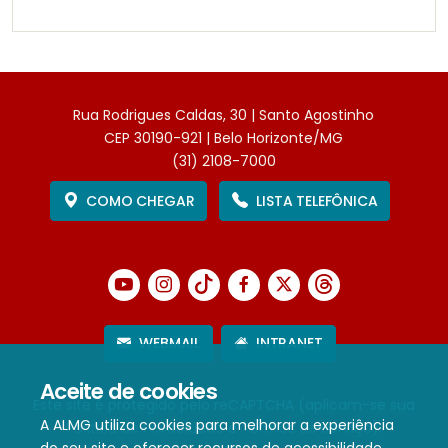
Rua Rodrigues Caldas, 30 | Santo Agostinho
CEP 30190-921 | Belo Horizonte/MG
(31) 2108-7000
COMO CHEGAR
LISTA TELEFÔNICA
WEBMAIL
INTRANET
Aceite de cookies
Este site é protegido pelo reCAPTCHA (aplicam-se sua
A ALMG utiliza cookies para melhorar a experiência
Política de Privacidade
e
Termos de Serviço
).