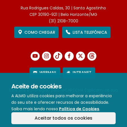
Rua Rodrigues Caldas, 30 | Santo Agostinho
CEP 30190-921 | Belo Horizonte/MG
(31) 2108-7000
COMO CHEGAR
LISTA TELEFÔNICA
WEBMAIL
INTRANET
Aceite de cookies
Este site é protegido pelo reCAPTCHA (aplicam-se sua
A ALMG utiliza cookies para melhorar a experiência
Política de Privacidade
e
Termos de Serviço
).
do seu site e oferecer recursos de acessibilidade.
Saiba mais lendo nossa
Política de Cookies
.
Termos de Uso e Política de Privacidade
Aceitar todos os cookies
Política de cookies