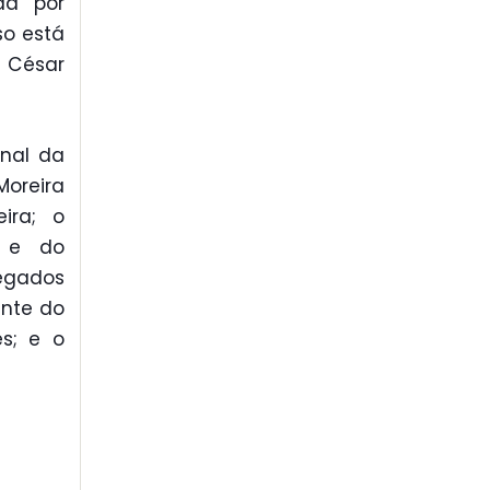
da por
so está
 César
nal da
Moreira
ira; o
a e do
legados
ente do
es; e o