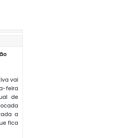
São
iva vai
a-feira
ual de
nvocada
izada a
ue fica