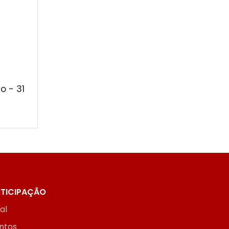
o - 31
TICIPAÇÃO
ial
ntos