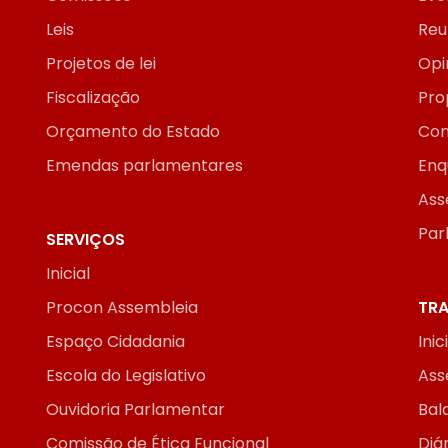
Leis
Reu
Projetos de lei
Opi
Fiscalização
Pro
Orçamento do Estado
Con
Emendas parlamentares
Enq
Ass
Par
SERVIÇOS
Inicial
Procon Assembleia
TRA
Espaço Cidadania
Inic
Escola do Legislativo
Ass
Ouvidoria Parlamentar
Bal
Comissão de Ética Funcional
Diár