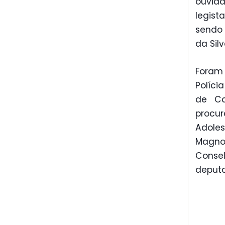
ouvid
legist
sendo
da Sil
Foram
Políci
de Ca
procu
Adoles
Magno 
Consel
deputa