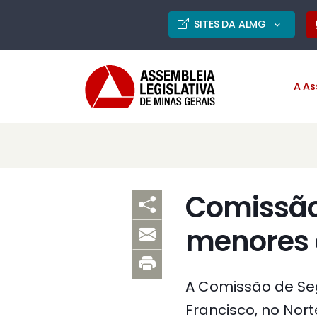
SITES DA ALMG
A As
Comissão 
menores 
A Comissão de Seg
Francisco, no Nort