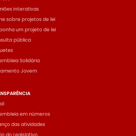
niões interativas
ne sobre projetos de lei
ponha um projeto de lei
sulta pública
uetes
embleia Solidária
lamento Jovem
NSPARÊNCIA
ial
embleia em números
anço das atividades
io do Legislativo