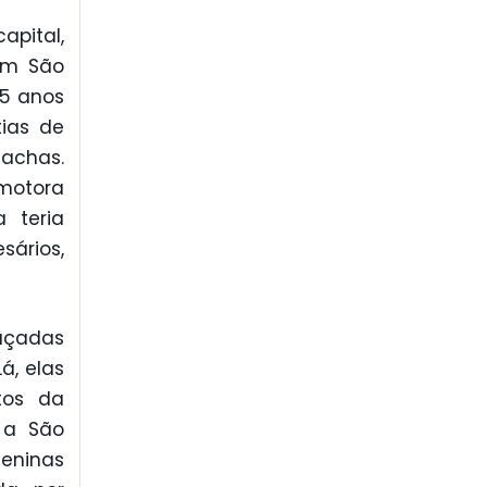
pital,
em São
15 anos
ias de
achas.
motora
 teria
ários,
açadas
á, elas
tos da
 a São
eninas