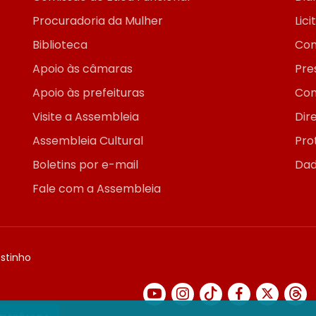
Procuradoria da Mulher
Lic
Biblioteca
Con
Apoio às câmaras
Pre
Apoio às prefeituras
Con
Visite a Assembleia
Dir
Assembleia Cultural
Pro
Boletins por e-mail
Dad
Fale com a Assembleia
ostinho