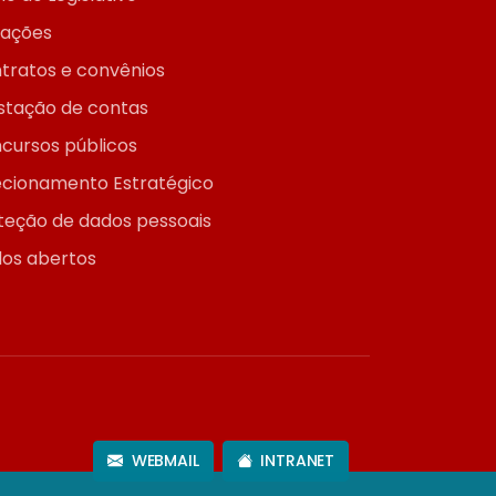
itações
tratos e convênios
stação de contas
cursos públicos
ecionamento Estratégico
teção de dados pessoais
os abertos
WEBMAIL
INTRANET