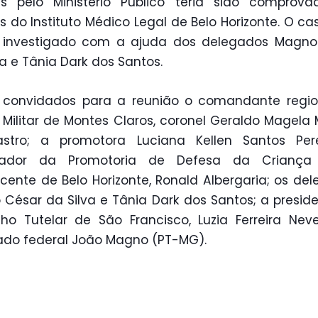
as pelo Ministério Público teria sido comprova
as do Instituto Médico Legal de Belo Horizonte. O ca
 investigado com a ajuda dos delegados Magno
va e Tânia Dark dos Santos.
 convidados para a reunião o comandante regio
a Militar de Montes Claros, coronel Geraldo Magela 
stro; a promotora Luciana Kellen Santos Pere
rador da Promotoria de Defesa da Crianç
cente de Belo Horizonte, Ronald Albergaria; os de
César da Silva e Tânia Dark dos Santos; a presid
ho Tutelar de São Francisco, Luzia Ferreira Nev
do federal João Magno (PT-MG).