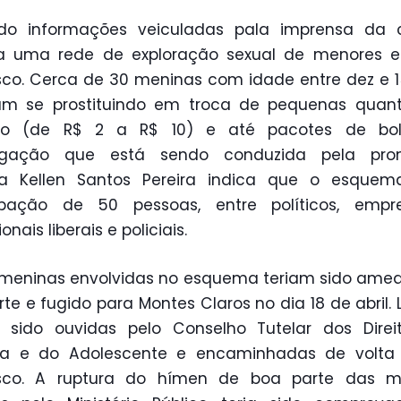
do informações veiculadas pala imprensa da ca
iria uma rede de exploração sexual de menores 
sco. Cerca de 30 meninas com idade entre dez e 
iam se prostituindo em troca de pequenas quant
iro (de R$ 2 a R$ 10) e até pacotes de bol
tigação que está sendo conduzida pela pro
na Kellen Santos Pereira indica que o esquema
cipação de 50 pessoas, entre políticos, empres
ionais liberais e policiais.
 meninas envolvidas no esquema teriam sido ame
te e fugido para Montes Claros no dia 18 de abril. L
m sido ouvidas pelo Conselho Tutelar dos Direi
ça e do Adolescente e encaminhadas de volta
isco. A ruptura do hímen de boa parte das m