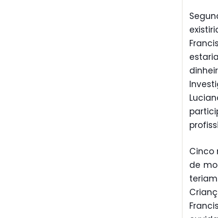
Segun
exist
Franci
estar
dinhe
Inves
Lucia
parti
profiss
Cinco
de mor
teria
Crian
Franc