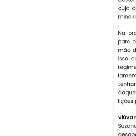
cuja a
mineir
Na pro
para o
mão du
isso 
regime
lament
tenha
daquel
lições
Viúva 
Suzan
desap