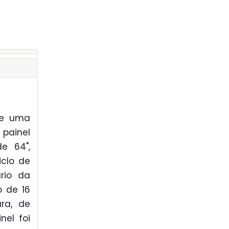
r e uma
 painel
de 64",
iclo de
rio da
o de 16
ra, de
nel foi