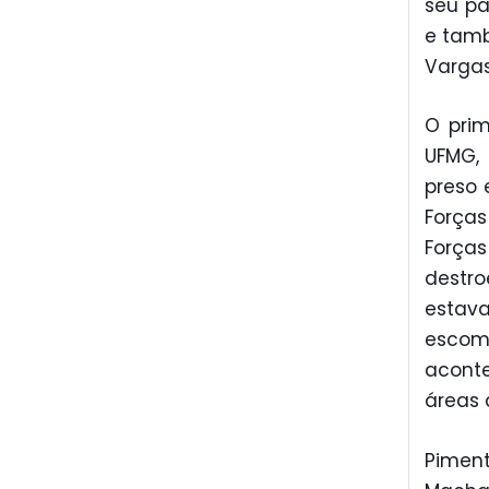
seu pa
e tamb
Vargas
O prim
UFMG, 
preso 
Forças
Força
destro
estav
escomb
aconte
áreas 
Pimen