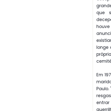
grande
que s
decep
houve
anunc
existi
longe 
própri
cemité
Em 197
marido
Paulo.
resgas
entra
guerr