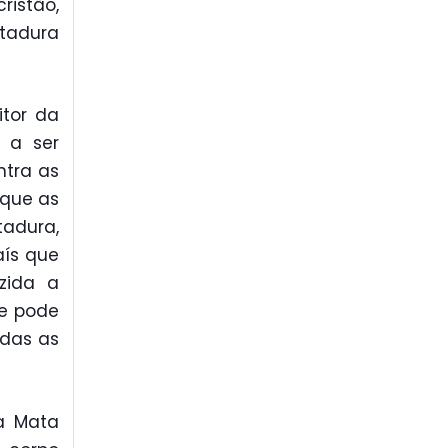
ristão,
itadura
itor da
a a ser
ntra as
 que as
adura,
aís que
zida a
ue pode
odas as
a Mata