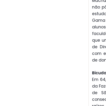
Machad
não pô
estuda
Gama F
aluno
faculd
que um
de Dir
com ed
de dom
Bicudo
Em 64,
da Faz
de Sã
conseq