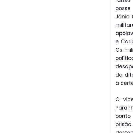
raízes
posse 
Jânio 
milita
apoiav
e Carl
Os mil
polít
desapa
da dit
a cert
O vic
Paranh
ponto 
prisã
destem