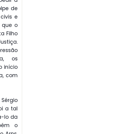
pedir a
olpe de
civis e
s que o
a Filho
ustiça.
pressão
sa, os
 início
ca, com
Sérgio
i a tal
á-lo da
mbém o
o Arns,