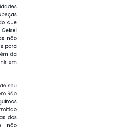
cidades
abeças
do que
Geisel
as não
as para
além da
unir em
 de seu
 em São
eguimos
rmitido
as dos
te não