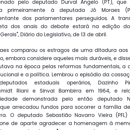
enado pelo deputado Durval Ângelo (PT), que
ra primeiramente à deputada Jô Moraes (P
entante dos parlamentares perseguidos. A tran
eta dos anais do debate estará na edição do 
Gerais", Diário do Legislativo, de 13 de abril.
raes comparou os estragos de uma ditadura aos
o, embora considere aqueles mais duráveis, e diss
utava na época pelas reformas fundamentais, a a
itucional e a política. Lembrou o episódio da cassa
deputados estaduais operários, Dazinho Pi
smidt Riani e Sinval Bambirra em 1964, e rel
ariedade demonstrada pelo então deputado N
, que arrecadou fundos para socorrer a família de
ra. O deputado Sebastião Navarro Vieira (PFL)
fone de aparte agradecer a homenagem à memó