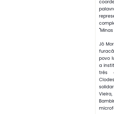
coord
palav
repres
compl
"Minas 
Jô Mo
furacã
povo l
a inst
três 
Clode
solid
Vieira
Bambir
micro