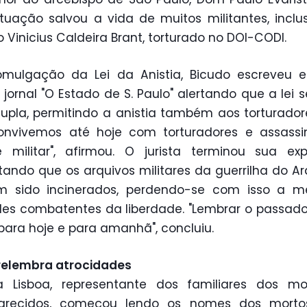
tuação salvou a vida de muitos militantes, inclu
o Vinicius Caldeira Brant, torturado no DOI-CODI.
mulgação da Lei da Anistia, Bicudo escreveu ed
 jornal "O Estado de S. Paulo" alertando que a lei s
pla, permitindo a anistia também aos torturadore
convivemos até hoje com torturadores e assassi
 militar", afirmou. O jurista terminou sua ex
ando que os arquivos militares da guerrilha do A
m sido incinerados, perdendo-se com isso a m
es combatentes da liberdade. "Lembrar o passado 
 para hoje e para amanhã", concluiu.
relembra atrocidades
a Lisboa, representante dos familiares dos mo
arecidos, começou lendo os nomes dos mort