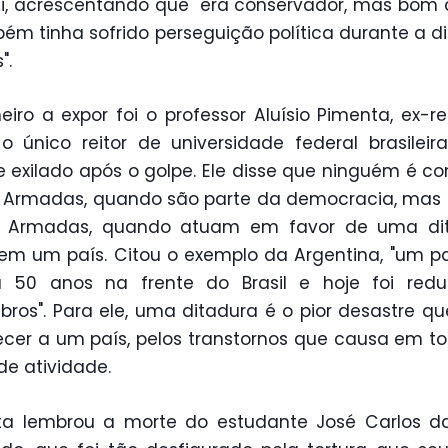
i, acrescentando que "era conservador, mas bom c
ém tinha sofrido perseguição política durante a d
".
eiro a expor foi o professor Aluísio Pimenta, ex-re
o único reitor de universidade federal brasileir
e exilado após o golpe. Ele disse que ninguém é co
 Armadas, quando são parte da democracia, mas
s Armadas, quando atuam em favor de uma dit
em um país. Citou o exemplo da Argentina, "um p
a 50 anos na frente do Brasil e hoje foi redu
ros". Para ele, uma ditadura é o pior desastre q
cer a um país, pelos transtornos que causa em t
de atividade.
ta lembrou a morte do estudante José Carlos d