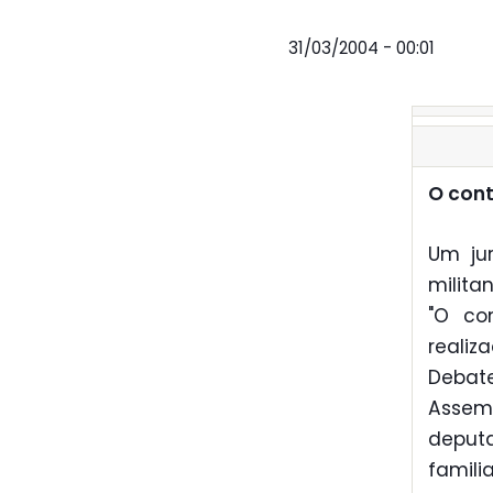
31/03/2004 - 00:01
O cont
Um jur
milita
"O con
realiz
Debat
Assemb
deput
famili