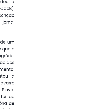
 deu a
CdoB),
scrição
jornal
 de um
e que o
grária,
ção dos
menta,
atou a
avarro
 Sinval
 foi ao
ria de