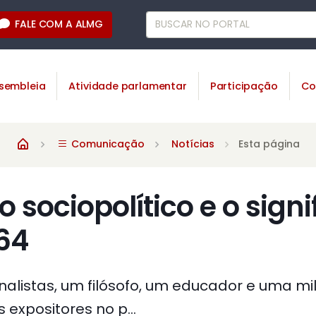
FALE COM A ALMG
sembleia
Atividade parlamentar
Participação
Co
Comunicação
Notícias
Esta página
o sociopolítico e o sign
64
ornalistas, um filósofo, um educador e uma mil
expositores no p...