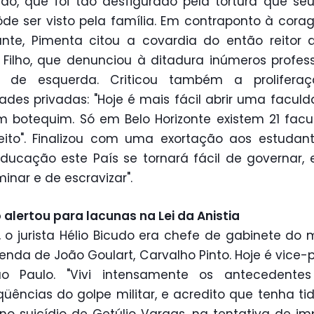
o, que foi tão desfigurado pela tortura que se
de ser visto pela família. Em contraponto à cor
nte, Pimenta citou a covardia do então reitor 
ilho, que denunciou à ditadura inúmeros profes
s de esquerda. Criticou também a prolifera
ades privadas: "Hoje é mais fácil abrir uma facul
 botequim. Só em Belo Horizonte existem 21 fac
eito". Finalizou com uma exortação aos estudant
ucação este País se tornará fácil de governar, e 
inar e de escravizar".
 alertou para lacunas na Lei da Anistia
 o jurista Hélio Bicudo era chefe de gabinete do m
enda de João Goulart, Carvalho Pinto. Hoje é vice-p
o Paulo. "Vivi intensamente os antecedente
üências do golpe militar, e acredito que tenha ti