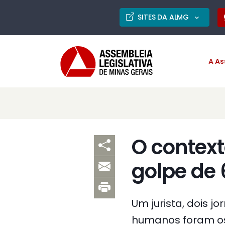
SITES DA ALMG
A As
O context
golpe de 
Um jurista, dois j
humanos foram os 