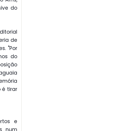
sive do
itorial
eria de
s. "Por
nos do
posição
raguaia
emória
é tirar
rtos e
os num