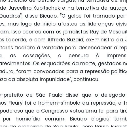
 no suicídio de Getúlio Vargas, na tentativa de im
de Juscelino Kubitschek e na tentativa de autog
Quadros", disse Bicudo. "O golpe foi tramado por 
res, mas logo de início afastou as lideranças civi
am. Isso ocorreu com os jornalistas Ruy de Mesquit
os Lacerda, e com Alfredo Buzaid, ex-ministro da J
itares ficaram à vontade para desencadear a re
ica, as cassações, a censura à impren
recimentos. Os esquadrões da morte, gestados no
adura, foram convocados para a repressão políti
eza da absoluta impunidade", continuou.
e-prefeito de São Paulo disse que o delegado 
os Fleury foi o homem-símbolo da repressão, e fo
poderoso que o Congresso votou uma lei para tir
o por homicídio comum. Bicudo elogiou ta
or do arcebispo de São Paulo, Dom Paulo Evarist