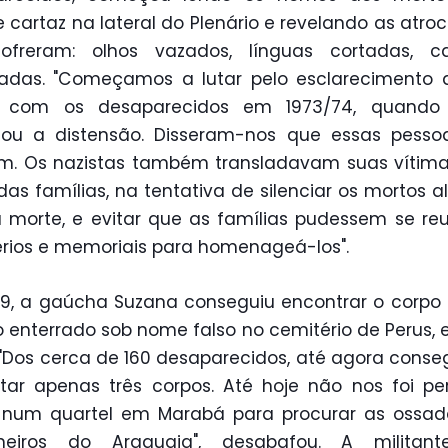
 cartaz na lateral do Plenário e revelando as atro
ofreram: olhos vazados, línguas cortadas, c
adas. "Começamos a lutar pelo esclarecimento 
 com os desaparecidos em 1973/74, quando 
iou a distensão. Disseram-nos que essas pesso
am. Os nazistas também transladavam suas vítim
das famílias, na tentativa de silenciar os mortos 
a morte, e evitar que as famílias pudessem se re
rios e memoriais para homenageá-los".
9, a gaúcha Suzana conseguiu encontrar o corpo
 enterrado sob nome falso no cemitério de Perus,
 "Dos cerca de 160 desaparecidos, até agora cons
tar apenas três corpos. Até hoje não nos foi pe
r num quartel em Marabá para procurar as ossad
ilheiros do Araguaia", desabafou. A militan