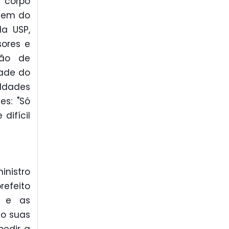
u corpo
agem do
da USP,
sores e
ção de
dade do
uldades
es: "Só
difícil
inistro
refeito
s e as
do suas