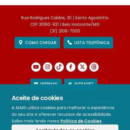
Rua Rodrigues Caldas, 30 | Santo Agostinho
CEP 30190-921 | Belo Horizonte/MG
(31) 2108-7000
COMO CHEGAR
LISTA TELEFÔNICA
WEBMAIL
INTRANET
Aceite de cookies
Este site é protegido pelo reCAPTCHA (aplicam-se sua
A ALMG utiliza cookies para melhorar a experiência
Política de Privacidade
e
Termos de Serviço
).
do seu site e oferecer recursos de acessibilidade.
Saiba mais lendo nossa
Política de Cookies
.
Termos de Uso e Política de Privacidade