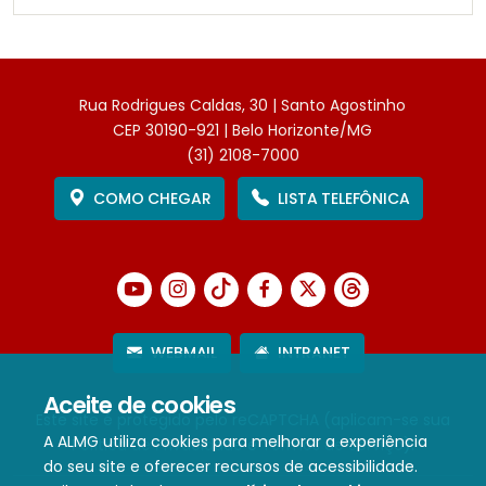
Rua Rodrigues Caldas, 30 | Santo Agostinho
CEP 30190-921 | Belo Horizonte/MG
(31) 2108-7000
COMO CHEGAR
LISTA TELEFÔNICA
WEBMAIL
INTRANET
Aceite de cookies
Este site é protegido pelo reCAPTCHA (aplicam-se sua
A ALMG utiliza cookies para melhorar a experiência
Política de Privacidade
e
Termos de Serviço
).
do seu site e oferecer recursos de acessibilidade.