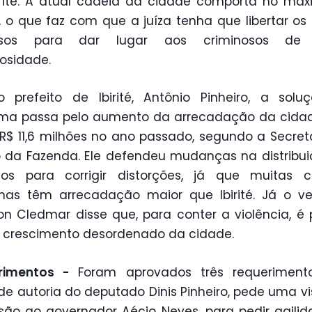
rité. A atual cadeia da cidade comporta no má
, o que faz com que a juíza tenha que libertar o
osos para dar lugar aos criminosos de
losidade.
 prefeito de Ibirité, Antônio Pinheiro, a sol
ema passa pelo aumento da arrecadação da cidad
 R$ 11,6 milhões no ano passado, segundo a Secret
 da Fazenda. Ele defendeu mudanças na distribu
tos para corrigir distorções, já que muitas c
nas têm arrecadação maior que Ibirité. Já o ve
on Cledmar disse que, para conter a violência, é 
o crescimento desordenado da cidade.
rimentos -
Foram aprovados três requeriment
 de autoria do deputado Dinis Pinheiro, pede uma vi
ão ao governador Aécio Neves, para pedir agili