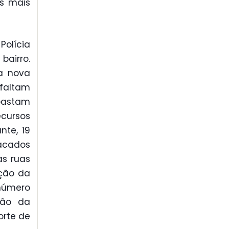
os mais
olícia
bairro.
da nova
 faltam
bastam
ecursos
nte, 19
tacados
as ruas
ução da
número
são da
orte de