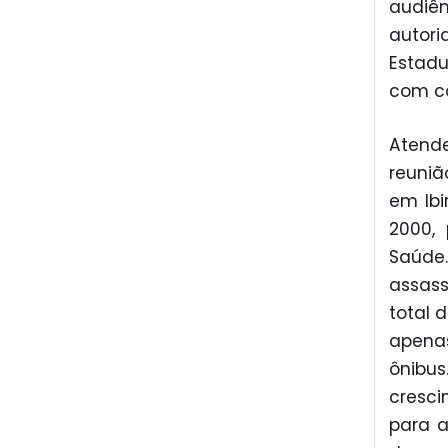
audiên
autori
Estadu
com c
Atende
reuniã
em Ibi
2000,
Saúde.
assass
total 
apenas
ônibus
cresci
para a