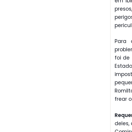
em Ibi
presos
perig
pericu
Para o
probl
foi de
Estado
impos
peque
Romilt
frear 
Reque
deles,
Comiss