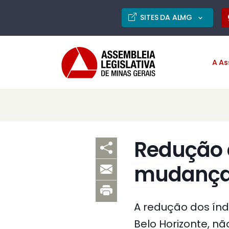
SITES DA ALMG
A As
Redução 
mudanças
A redução dos índ
Belo Horizonte, nã