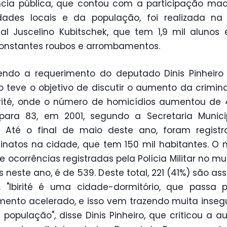
cia pública, que contou com a participação ma
dades locais e da população, foi realizada na
al Juscelino Kubitschek, que tem 1,9 mil alunos 
onstantes roubos e arrombamentos.
ndo a requerimento do deputado Dinis Pinheiro 
o teve o objetivo de discutir o aumento da crimin
rité, onde o número de homicídios aumentou de
 para 83, em 2001, segundo a Secretaria Munici
 Até o final de maio deste ano, foram registr
inatos na cidade, que tem 150 mil habitantes. O
de ocorrências registradas pela Polícia Militar no mun
 neste ano, é de 539. Deste total, 221 (41%) são ass
. "Ibirité é uma cidade-dormitório, que passa
mento acelerado, e isso vem trazendo muita inse
 população", disse Dinis Pinheiro, que criticou a a