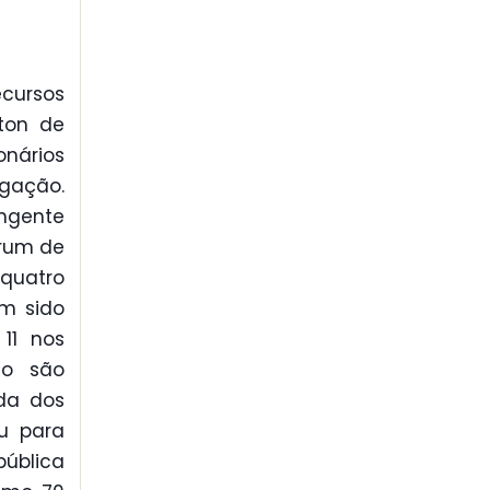
ecursos
ton de
onários
gação.
ingente
órum de
 quatro
m sido
11 nos
ão são
rda dos
iu para
pública