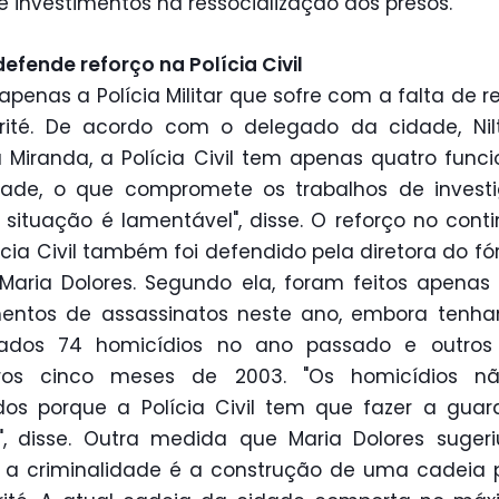
e investimentos na ressocialização dos presos.
defende reforço na Polícia Civil
apenas a Polícia Militar que sofre com a falta de r
irité. De acordo com o delegado da cidade, Nil
 Miranda, a Polícia Civil tem apenas quatro funci
dade, o que compromete os trabalhos de investi
 situação é lamentável", disse. O reforço no cont
ícia Civil também foi defendido pela diretora do f
é, Maria Dolores. Segundo ela, foram feitos apenas
mentos de assassinatos neste ano, embora tenha
trados 74 homicídios no ano passado e outros 
iros cinco meses de 2003. "Os homicídios n
os porque a Polícia Civil tem que fazer a gua
", disse. Outra medida que Maria Dolores suger
 a criminalidade é a construção de uma cadeia 