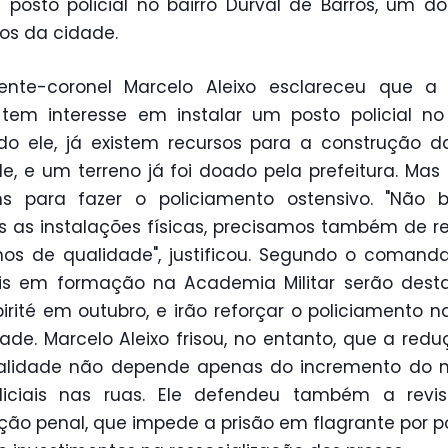
posto policial no bairro Durval de Barros, um d
tos da cidade.
ente-coronel Marcelo Aleixo esclareceu que a P
r tem interesse em instalar um posto policial no 
o ele, já existem recursos para a construção 
e, e um terreno já foi doado pela prefeitura. Mas
s para fazer o policiamento ostensivo. "Não 
 as instalações físicas, precisamos também de r
s de qualidade", justificou. Segundo o comanda
ais em formação na Academia Militar serão des
birité em outubro, e irão reforçar o policiamento n
ade. Marcelo Aleixo frisou, no entanto, que a red
nalidade não depende apenas do incremento do 
liciais nas ruas. Ele defendeu também a revi
ação penal, que impede a prisão em flagrante por p