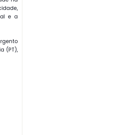
idade,
al e a
rgento
a (PT),