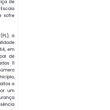
ciça de
 Escola
e sofre
(PL), a
alidade
 44, em
pal de
ados 11
 número
icípio,
altos a
 por um
gurança
usência