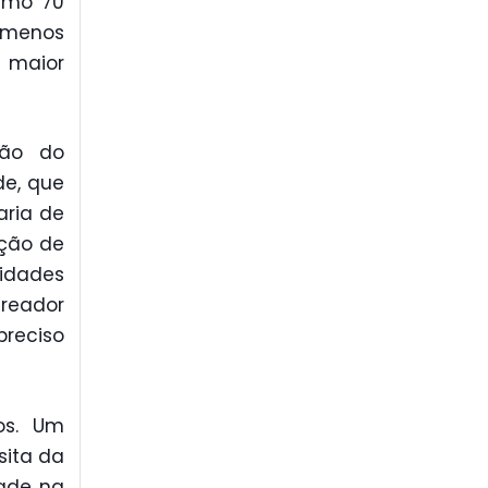
ximo 70
s menos
 maior
ução do
e, que
aria de
ição de
idades
reador
preciso
os. Um
sita da
dade na