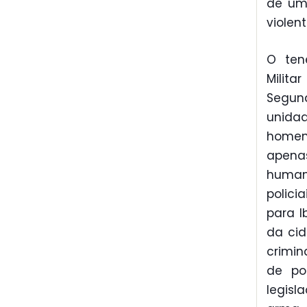
de um 
violen
O ten
Milita
Segund
unidad
homen
apenas
humano
polici
para I
da cid
crimi
de po
legisl