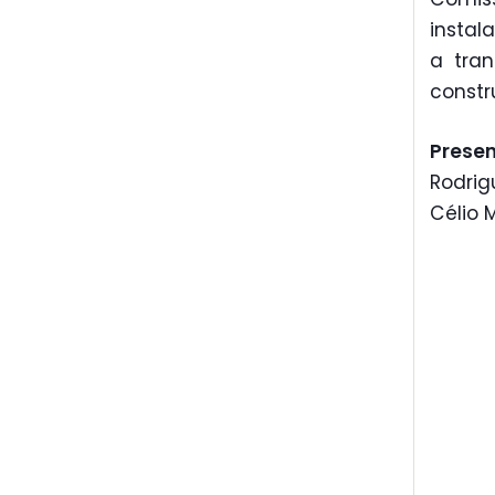
insta
a tra
constr
Prese
Rodrig
Célio M