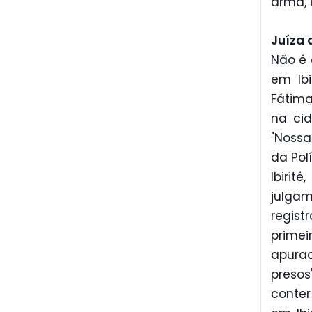
arma, 
Juíza 
Não é 
em Ib
Fátima
na ci
"Nossa
da Pol
Ibirit
julga
regis
prime
apurad
presos
conter