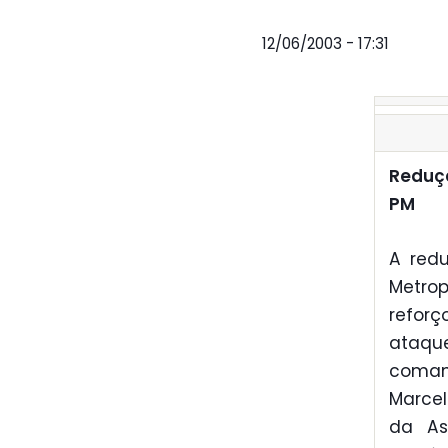
12/06/2003 - 17:31
Reduçã
PM
A redu
Metro
reforç
ataque
comand
Marcel
da As