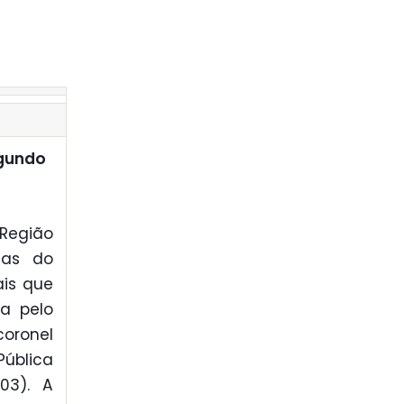
egundo
 Região
nas do
ais que
ta pelo
coronel
Pública
03). A