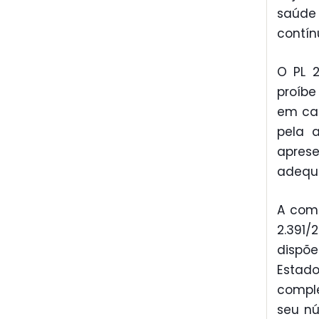
saúde
contín
O PL 2
proíbe
em cad
pela a
apres
adequo
A comi
2.391/
dispõe
Estado
comple
seu nú