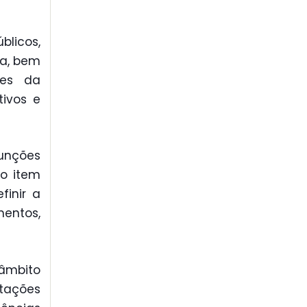
úblicos,
ta, bem
des da
tivos e
funções
 o item
finir a
entos,
 âmbito
tações