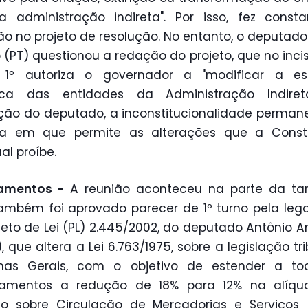
 administração indireta". Por isso, fez const
ção no projeto de resolução. No entanto, o deputado
 (PT) questionou a redação do projeto, que no incis
o 1º autoriza o governador a "modificar a est
ica das entidades da Administração Indiret
ção do deputado, a inconstitucionalidade perman
a em que permite as alterações que a Consti
al proíbe.
amentos -
A reunião aconteceu na parte da tar
ambém foi aprovado parecer de 1º turno pela leg
jeto de Lei (PL) 2.445/2002, do deputado Antônio 
, que altera a Lei 6.763/1975, sobre a legislação tri
nas Gerais, com o objetivo de estender a to
amentos a redução de 18% para 12% na alíqu
o sobre Circulação de Mercadorias e Serviços 