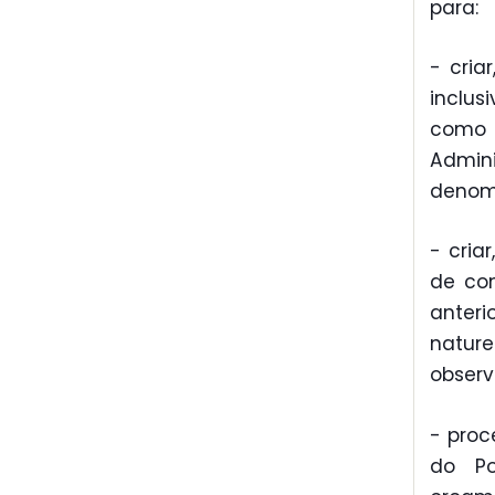
para:
- criar
inclus
como 
Admini
denom
- cria
de con
anteri
natur
observ
- proc
do Po