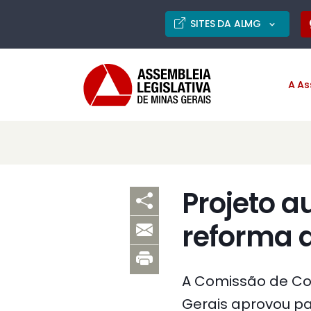
SITES DA ALMG
A As
Projeto a
reforma 
A Comissão de Con
Gerais aprovou par