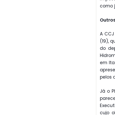
como j
Outro
A CCJ 
(19), q
do dep
Hidrom
em Ita
aprese
pelos
Já o P
parece
Execut
cujo o