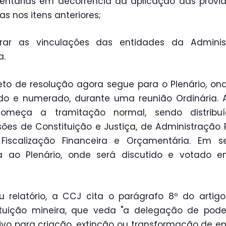
ntárias em decorrência da aplicação das provi
as nos itens anteriores;
erar as vinculações das entidades da Adminis
a.
eto de resolução agora segue para o Plenário, on
do e numerado, durante uma reunião Ordinária. A
começa a tramitação normal, sendo distribu
ões de Constituição e Justiça, de Administração 
Fiscalização Financeira e Orçamentária. Em se
na ao Plenário, onde será discutido e votado e
 relatório, a CCJ cita o parágrafo 8º do artig
ituição mineira, que veda "a delegação de pode
ivo para criação, extinção ou transformação de e