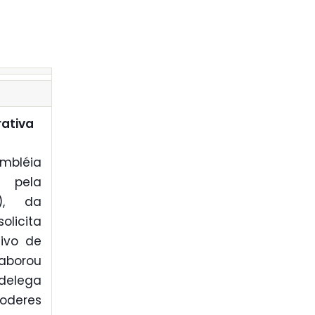
rativa
mbléia
r pela
2), da
licita
tivo de
laborou
 delega
poderes