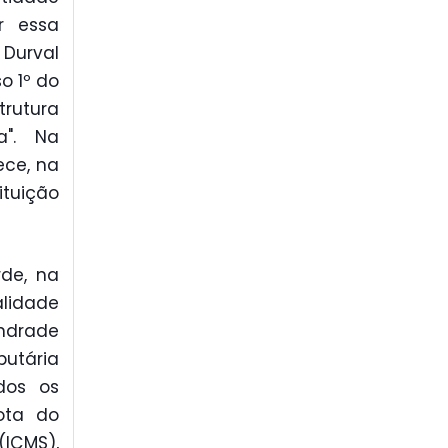
ar essa
 Durval
o 1º do
rutura
a". Na
ece, na
tuição
de, na
alidade
Andrade
butária
dos os
ota do
(ICMS),