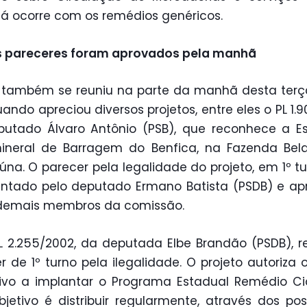
á ocorre com os remédios genéricos.
s pareceres foram aprovados pela manhã
também se reuniu na parte da manhã desta terç
uando apreciou diversos projetos, entre eles o PL 1.9
utado Álvaro Antônio (PSB), que reconhece a E
ineral de Barragem do Benfica, na Fazenda Bela
úna. O parecer pela legalidade do projeto, em 1º tur
ntado pelo deputado Ermano Batista (PSDB) e a
 demais membros da comissão.
L 2.255/2002, da deputada Elbe Brandão (PSDB), 
r de 1º turno pela ilegalidade. O projeto autoriza 
ivo a implantar o Programa Estadual Remédio C
bjetivo é distribuir regularmente, através dos po