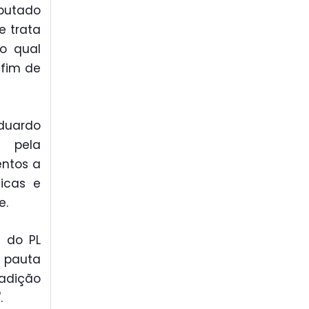
eputado
ue trata
no qual
 fim de
duardo
 pela
entos a
nicas e
e.
 do PL
e pauta
 adição
.