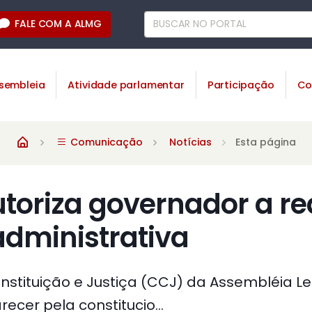
FALE COM A ALMG
sembleia
Atividade parlamentar
Participação
Co
Comunicação
Notícias
Esta página
utoriza governador a re
administrativa
stituição e Justiça (CCJ) da Assembléia Le
ecer pela constitucio...