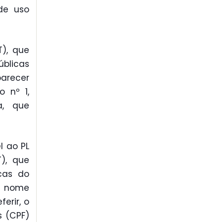
de uso
T), que
úblicas
parecer
o nº 1,
a, que
l ao PL
T), que
icas do
 o nome
erir, o
s (CPF)