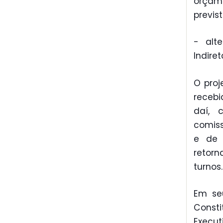
orçame
previst
- alt
Indiret
O proj
recebi
daí, 
comiss
e de 
retor
turnos.
Em seu
Const
Execut