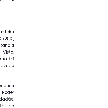
a-feira
01/2001,
stância
 Vista,
no, foi
provado
recebeu
o Poder
idadão,
stos de