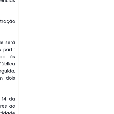
dências
tração
de será
 partir
ído às
Pública
guida,
m dois
o 14 da
res ao
ntidade