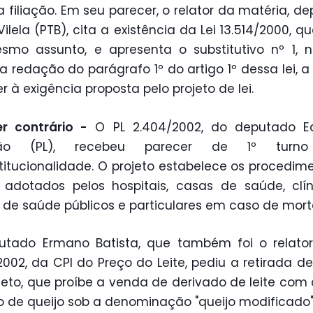
a filiação. Em seu parecer, o relator da matéria, d
Vilela (PTB), cita a existência da Lei 13.514/2000, q
mo assunto, e apresenta o substitutivo nº 1, 
 a redação do parágrafo 1º do artigo 1º dessa lei, a
r à exigência proposta pelo projeto de lei.
r contrário -
O PL 2.404/2002, do deputado E
dão (PL), recebeu parecer de 1º turno
titucionalidade. O projeto estabelece os procedim
adotados pelos hospitais, casas de saúde, clí
 de saúde públicos e particulares em caso de mort
utado Ermano Batista, que também foi o relator
2002, da CPI do Preço do Leite, pediu a retirada d
jeto, que proíbe a venda de derivado de leite com
o de queijo sob a denominação "queijo modificado"