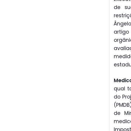
de sua
restri
Ângelo
artig
orgân
avalia
medid
estadu
Medic
qual t
do Pro
(PMDB)
de Mi
medic
Impost