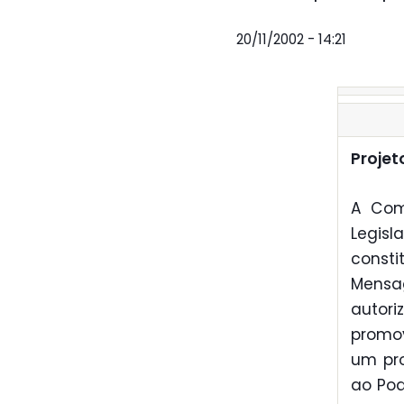
20/11/2002 - 14:21
Projet
A Com
Legis
const
Mensa
autori
promov
um pro
ao Pod