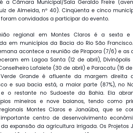
 é a Câmara Municipal/Sala Geraldo Freire (aven
uiz de Almeida, nº 40). Cinqüenta e cinco municí
 foram convidados a participar do evento.
nião regional em Montes Claros é a sexta e 
ada em municípios da Bacia do Rio São Francisco
emana acontece a reunião de Pirapora (7/6) e as
ceram em Lagoa Santa (12 de abril), Divinópolis
, Conselheiro Lafaiete (30 de abril) e Paracatu (16 de
 Verde Grande é afluente da margem direita 
sco e sua bacia está, a maior parte (87%), no N
 e o restante no Sudoeste da Bahia. Ela abra
ípios mineiros e nove baianos, tendo como prin
 regionais Montes Claros e Janaúba, que se con
importante centro de desenvolvimento econômi
da expansão da agricultura irrigada. Os Projetos 