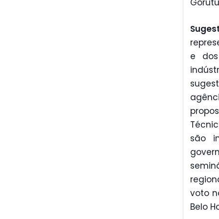
Gorutu
Suges
repres
e dos
indús
sugest
agênc
propo
Técnic
são i
gover
seminá
region
voto n
Belo Ho