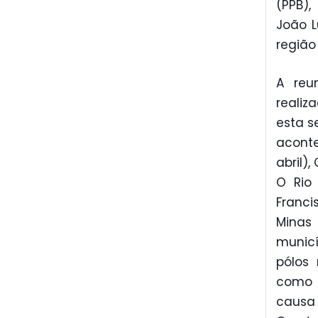
(PPB),
João L
região
A reu
realiz
esta s
aconte
abril)
O Rio
Franci
Minas
munic
pólos
como 
causa 