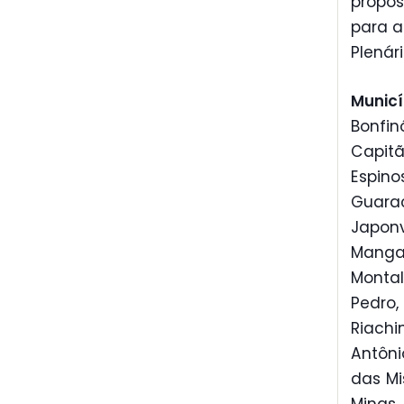
propos
para a
Plenár
Municí
Bonfin
Capit
Espino
Guarac
Japonv
Manga
Montal
Pedro,
Riach
Antôni
das Mi