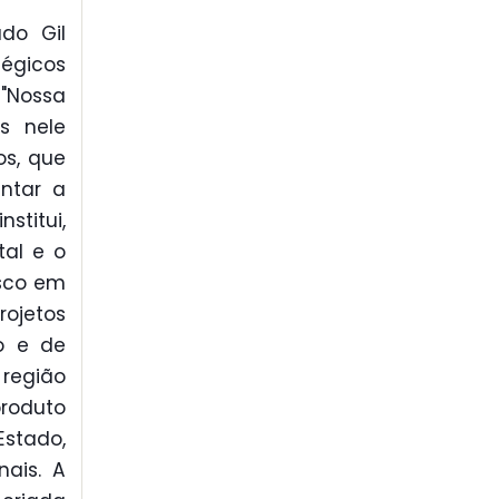
do Gil
tégicos
"Nossa
s nele
os, que
entar a
stitui,
tal e o
isco em
rojetos
o e de
região
produto
stado,
nais. A