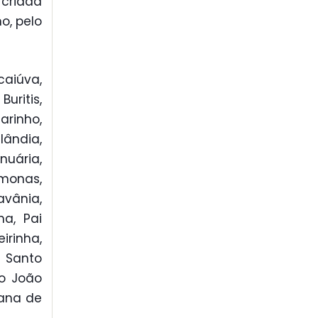
 criada
o, pelo
caiúva,
uritis,
rinho,
lândia,
nuária,
amonas,
vânia,
ha, Pai
irinha,
 Santo
ão João
uana de