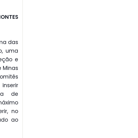
MONTES
uma das
io, uma
teção e
e Minas
comitês
nserir
ema de
máximo
rir, no
ado ao