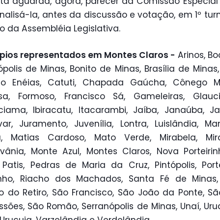
ta aguarda, agora, parecer da Comissão Especial
nalisá-la, antes da discussão e votação, em 1º turn
io da Assembléia Legislativa.
pios representados em Montes Claros -
Arinos, Bo
ópolis de Minas, Bonito de Minas, Brasília de Minas, B
ão Enéias, Catuti, Chapada Gaúcha, Cônego Ma
sa, Formoso, Francisco Sá, Gameleiras, Glauci
iama, Ibiracatu, Itacarambi, Jaíba, Janaúba, Ja
ar, Juramento, Juvenília, Lontra, Luislândia, M
, Matias Cardoso, Mato Verde, Mirabela, Mira
vânia, Monte Azul, Montes Claros, Nova Porteirin
 Patis, Pedras de Maria da Cruz, Pintópolis, Porte
inho, Riacho dos Machados, Santa Fé de Minas,
o do Retiro, São Francisco, São João da Ponte, S
ssões, São Romão, Serranópolis de Minas, Unaí, Ur