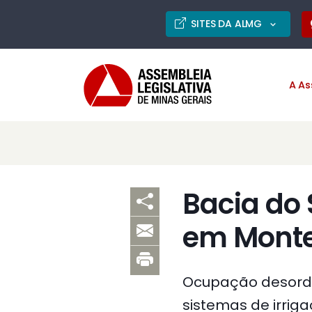
SITES DA ALMG
A As
Bacia do 
em Monte
Ocupação desorde
sistemas de irrig