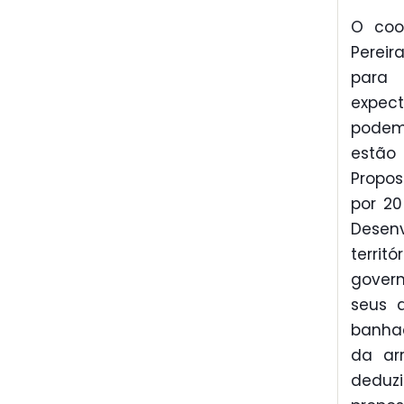
O coo
Pereir
para 
expec
podem 
estão 
Propos
por 20
Desenv
territ
gover
seus 
banhad
da ar
deduzi