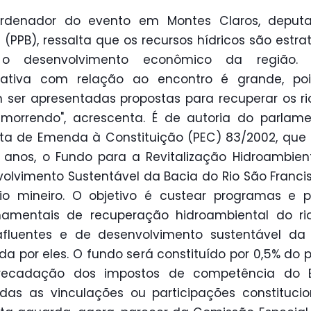
rdenador do evento em Montes Claros, deputa
a (PPB), ressalta que os recursos hídricos são estra
o desenvolvimento econômico da região. 
tativa com relação ao encontro é grande, poi
ser apresentadas propostas para recuperar os ri
morrendo", acrescenta. É de autoria do parlam
ta de Emenda à Constituição (PEC) 83/2002, que in
 anos, o Fundo para a Revitalização Hidroambien
olvimento Sustentável da Bacia do Rio São Franc
ório mineiro. O objetivo é custear programas e p
namentais de recuperação hidroambiental do ri
afluentes e de desenvolvimento sustentável da 
a por eles. O fundo será constituído por 0,5% do 
recadação dos impostos de competência do E
das as vinculações ou participações constitucio