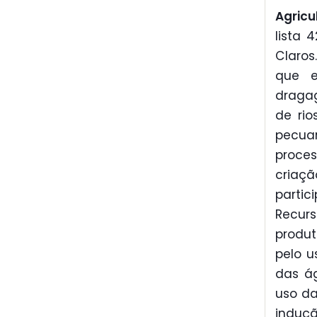
Agricu
lista 
Claros
que e
dragag
de rio
pecua
proces
criaç
partic
Recurs
produt
pelo u
das ág
uso da
induçã