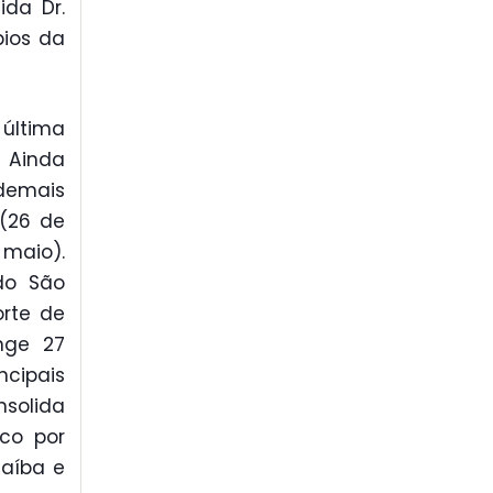
ida Dr.
pios da
última
. Ainda
 demais
 (26 de
 maio).
do São
orte de
nge 27
cipais
solida
co por
Jaíba e