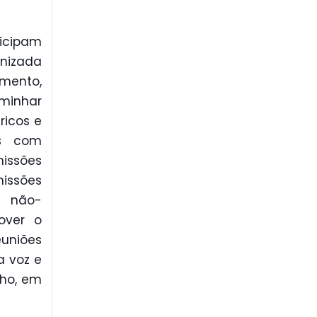
ticipam
anizada
mento,
minhar
ricos e
os com
issões
missões
e não-
over o
euniões
a voz e
lho, em