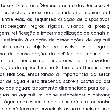
ltura -
O relatório "Gerenciamento dos Recursos Hí
42 propostas, que serão discutidas na reunião de
. Entre elas, as seguintes: criação de dispositivos
stabeleçam regras rígidas, visando à proibi
ens, retificação e impermeabilização de canais n
s; estímulo à criação de associações de agricul
ristas, com o objetivo de envolver esse segme
so de consolidação da política de recursos hí
ão de mecanismos indutores e motivado
ipação da agricultura no Sistema de Gerenciam
os Hídricos, enfatizando a importância do set
or de água e esclarecendo sobre filosofia da c
so das águas; tratamento diferenciado para os u
uas na agricultura, ao se estabelecer a cobran
s águas, em especial no que se refere a mecani
o de práticas conservacionistas no manejo do solo