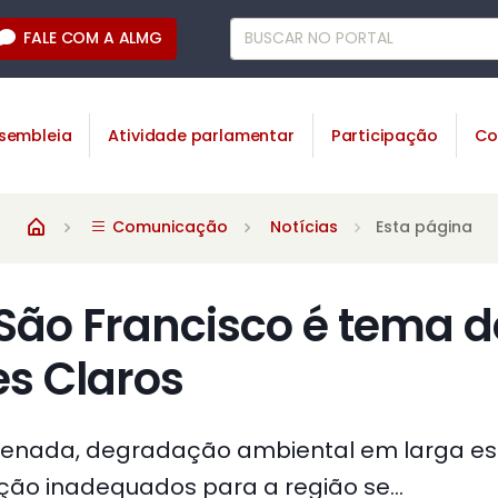
FALE COM A ALMG
sembleia
Atividade parlamentar
Participação
Co
Comunicação
Notícias
Esta página
São Francisco é tema d
s Claros
nada, degradação ambiental em larga esc
ação inadequados para a região se...