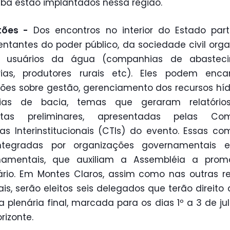
ba estão implantados nessa região.
tões -
Dos encontros no interior do Estado par
entantes do poder público, da sociedade civil org
 usuários da água (companhias de abasteci
trias, produtores rurais etc). Eles podem enca
ões sobre gestão, gerenciamento dos recursos híd
ias de bacia, temas que geraram relatóri
stas preliminares, apresentadas pelas Com
as Interinstitucionais (CTIs) do evento. Essas co
ntegradas por organizações governamentais 
namentais, que auxiliam a Assembléia a prom
rio. Em Montes Claros, assim como nas outras r
ais, serão eleitos seis delegados que terão direito 
a plenária final, marcada para os dias 1º a 3 de ju
rizonte.