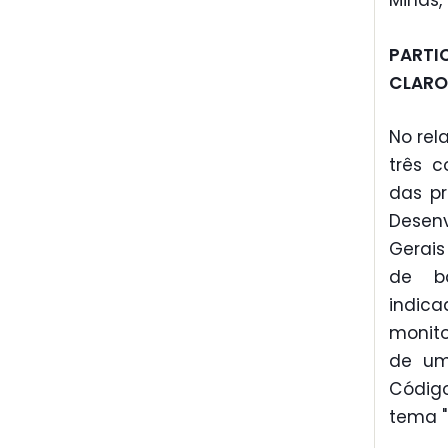
Minas,
PARTI
CLARO
No rel
três c
das pr
Desenv
Gerais
de ba
indic
monit
de um 
Códig
tema "