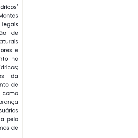
dricos"
 Montes
 legais
ção de
aturais
tores e
nto no
dricos;
res da
ento de
or como
obrança
suários
ça pelo
smos de
.