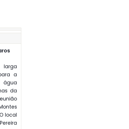
aros
 larga
para a
a água
emas da
reunião
 Montes
O local
Pereira