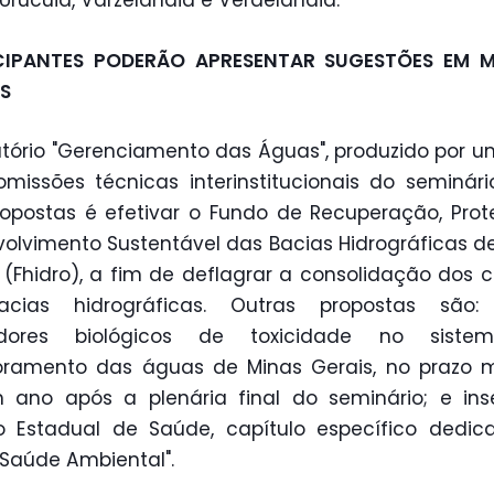
 Urucuia, Varzelândia e Verdelândia.
CIPANTES PODERÃO APRESENTAR SUGESTÕES EM 
S
atório "Gerenciamento das Águas", produzido por 
omissões técnicas interinstitucionais do seminár
opostas é efetivar o Fundo de Recuperação, Pro
olvimento Sustentável das Bacias Hidrográficas d
 (Fhidro), a fim de deflagrar a consolidação dos 
cias hidrográficas. Outras propostas são: i
adores biológicos de toxicidade no sist
oramento das águas de Minas Gerais, no prazo 
ano após a plenária final do seminário; e inse
o Estadual de Saúde, capítulo específico dedic
Saúde Ambiental".