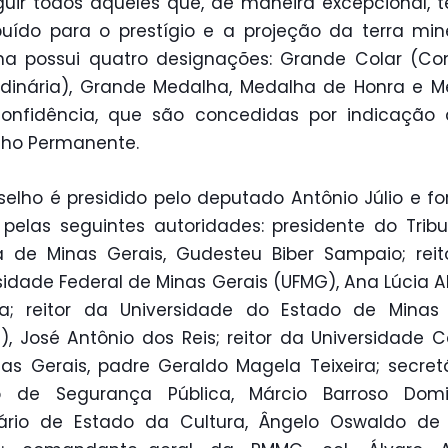
nguir todos aqueles que, de maneira excepcional,
buído para o prestígio e a projeção da terra mine
ha possui quatro designações: Grande Colar (C
rdinária), Grande Medalha, Medalha de Honra e 
confidência, que são concedidas por indicação
lho Permanente.
elho é presidido pelo deputado Antônio Júlio e f
 pelas seguintes autoridades: presidente do Trib
a de Minas Gerais, Gudesteu Biber Sampaio; rei
sidade Federal de Minas Gerais (UFMG), Ana Lúcia 
la; reitor da Universidade do Estado de Minas 
, José Antônio dos Reis; reitor da Universidade C
as Gerais, padre Geraldo Magela Teixeira; secret
o de Segurança Pública, Márcio Barroso Domi
tário de Estado da Cultura, Ângelo Oswaldo de 