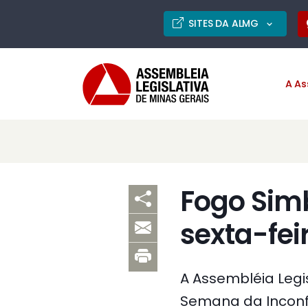
SITES DA ALMG
A As
Fogo Sim
sexta-fei
A Assembléia Legi
Semana da Inconfid