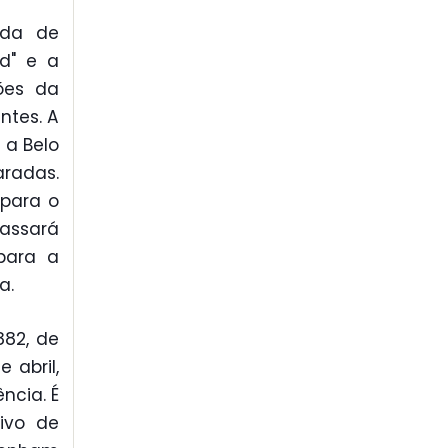
nda de
d" e a
ões da
ntes. A
 a Belo
aradas.
 para o
passará
para a
a.
882, de
 abril,
cia. É
ivo de