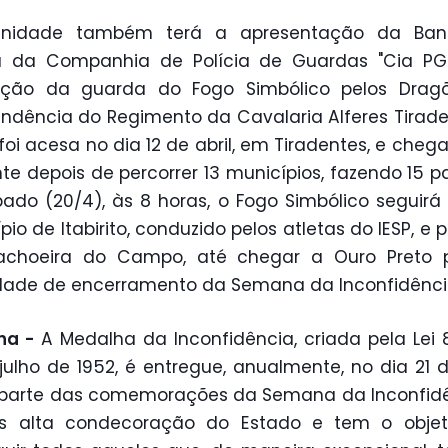
enidade também terá a apresentação da Ba
a da Companhia de Polícia de Guardas "Cia PG
lação da guarda do Fogo Simbólico pelos Drag
ndência do Regimento da Cavalaria Alferes Tirade
foi acesa no dia 12 de abril, em Tiradentes, e chega
nte depois de percorrer 13 municípios, fazendo 15 p
ado (20/4), às 8 horas, o Fogo Simbólico seguirá
pio de Itabirito, conduzido pelos atletas do IESP, e 
achoeira do Campo, até chegar a Ouro Preto 
dade de encerramento da Semana da Inconfidênci
ha -
A Medalha da Inconfidência, criada pela Lei 
julho de 1952, é entregue, anualmente, no dia 21 de
parte das comemorações da Semana da Inconfidên
s alta condecoração do Estado e tem o objet