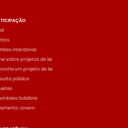
TICIPAÇÃO
ial
ntos
niões interativas
ne sobre projetos de lei
ponha um projeto de lei
sulta pública
uetes
embleia Solidária
lamento Jovem