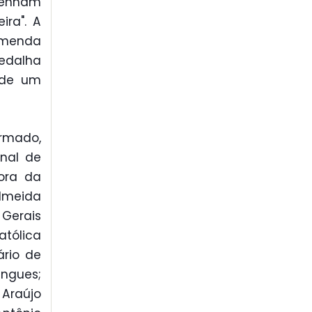
 tenham
ira". A
omenda
Medalha
 de um
ormado,
unal de
tora da
Almeida
Gerais
atólica
ário de
ngues;
Araújo