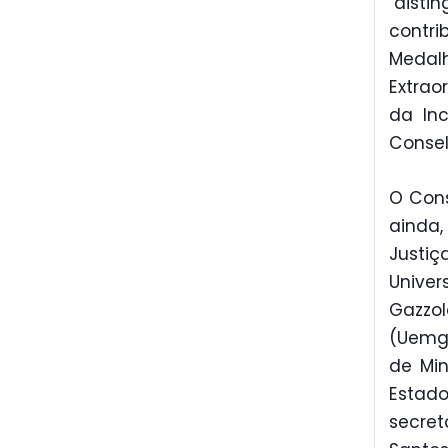
"disti
contri
Medal
Extrao
da In
Conse
O Cons
ainda,
Justiç
Univer
Gazzo
(Uemg)
de Min
Estad
secre