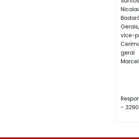
Santo
Nicol
Badaró
Gerais
vice-p
Cerimo
geral
Marcel
Respon
- 3290