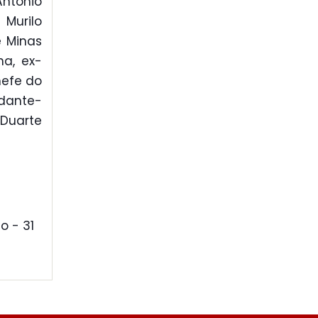
ntônio
Murilo
e Minas
ha, ex-
hefe do
ndante-
Duarte
o - 31