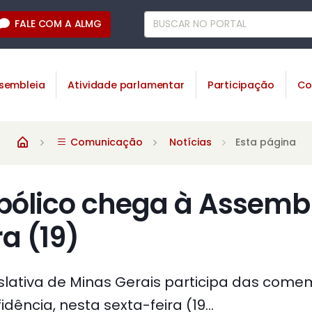
FALE COM A ALMG
sembleia
Atividade parlamentar
Participação
Co
Comunicação
Notícias
Esta página
bólico chega à Assembl
ra (19)
slativa de Minas Gerais participa das com
ência, nesta sexta-feira (19...