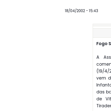
18/04/2002 - 15:43
Fogo S
A Ass
comemo
(19/4/
vem de
Infant
das ba
de Vi
Tirade