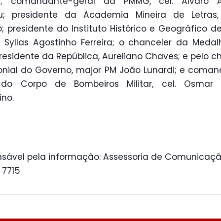
s; comandante-geral da PMMG, cel. Álvaro A
au; presidente da Academia Mineira de Letras, 
; presidente do Instituto Histórico e Geográfico d
, Syllas Agostinho Ferreira; o chanceler da Medal
residente da República, Aureliano Chaves; e pelo c
nial do Governo, major PM João Lunardi; e coma
 do Corpo de Bombeiros Militar, cel. Osmar 
ino.
sável pela informação: Assessoria de Comunicaçã
 7715