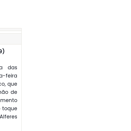
9)
pa das
a-feira
co, que
lhão de
eamento
o toque
lferes