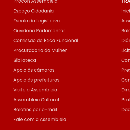
Procon Assembleia
TRA
Espaço Cidadania
Inic
Escola do Legislativo
Ass
Ouvidoria Parlamentar
Bal
Comissão de Ética Funcional
Diár
Procuradoria da Mulher
Lic
Biblioteca
Con
Apoio às câmaras
Pre
Apoio às prefeituras
Con
Visite a Assembleia
Dir
Assembleia Cultural
Pro
Boletins por e-mail
Dad
Fale com a Assembleia