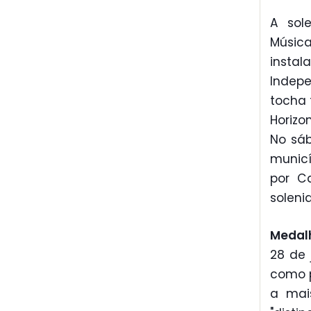
A sol
Músic
insta
Indepe
tocha 
Horizo
No sáb
municí
por C
soleni
Medal
28 de 
como 
a mai