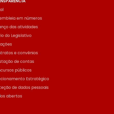
NSPARÊNCIA
ial
embleia em números
anço das atividades
io do Legislativo
itações
tratos e convênios
stação de contas
cursos públicos
ecionamento Estratégico
teção de dados pessoais
os abertos